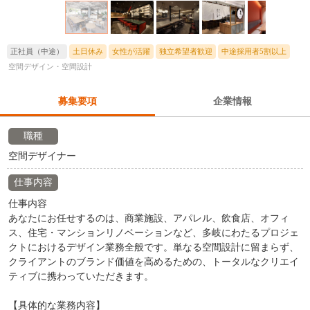
正社員（中途）
土日休み
女性が活躍
独立希望者歓迎
中途採用者5割以上
空間デザイン・空間設計
募集要項
企業情報
職種
空間デザイナー
仕事内容
仕事内容
あなたにお任せするのは、商業施設、アパレル、飲食店、オフィ
ス、住宅・マンションリノベーションなど、多岐にわたるプロジェ
クトにおけるデザイン業務全般です。単なる空間設計に留まらず、
クライアントのブランド価値を高めるための、トータルなクリエイ
ティブに携わっていただきます。
【具体的な業務内容】