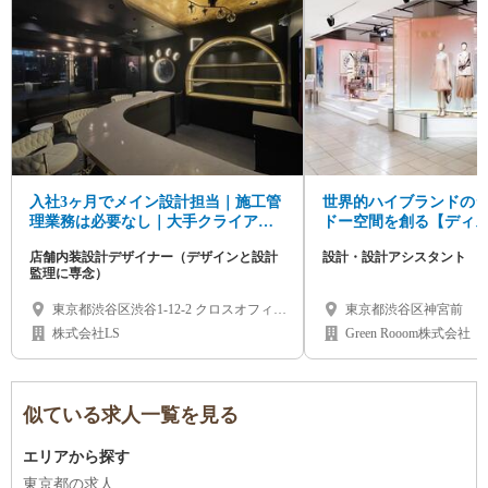
入社3ヶ月でメイン設計担当｜施工管
世界的ハイブランドの
理業務は必要なし｜大手クライアン
ドー空間を創る【ディ
ト〜著名人の店舗を手掛ける渋谷の
イナー&アシスタント
店舗内装設計デザイナー（デザインと設計
設計・設計アシスタント
店舗ブランディング企業
遇/未経験も可
監理に専念）
東京都渋谷区渋谷1-12-2 クロスオフィス
東京都渋谷区神宮前
渋谷505
株式会社LS
Green Rooom株式会社
似ている求人一覧を見る
エリアから探す
東京都の求人