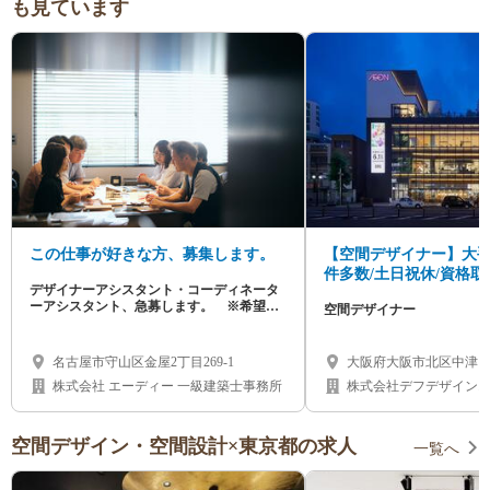
も見ています
この仕事が好きな方、募集します。
【空間デザイナー】大
件多数/土日祝休/資格取得
デザイナーアシスタント・コーディネータ
なし / 海外進出中！
ーアシスタント、急募します。 ※希望が
空間デザイナー
あればデザイン・設計の独立支援はします
名古屋市守山区金屋2丁目269-1
大阪府大阪市北区中津1-1
ンビル中津4階
株式会社 エーディー 一級建築士事務所
株式会社デフデザイン
空間デザイン・空間設計×東京都の求人
一覧へ