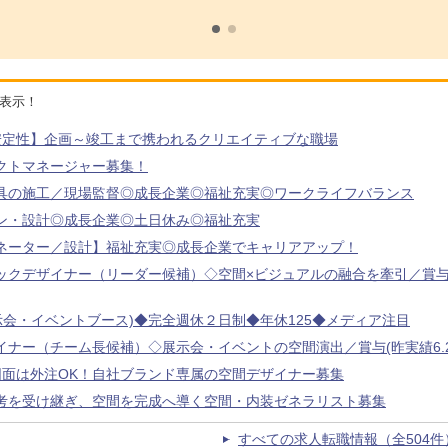
を表示！
安定性】企画～竣工まで携われるクリエイティブな職場
クトマネージャー募集！
具の施工／現場監督◎成長企業◎福祉充実◎ワークライフバランス
ン・設計◎成長企業◎土日休み◎福祉充実
ネーター／設計】福祉充実◎成長企業でキャリアアップ！
ックデザイナー（リーダー候補）◇空間×ビジュアルの融合を牽引／賞与
示会・イベントブース)◆完全週休２日制◆年休125◆メディア注目
ナー（チーム長候補）◇展示会・イベントの空間演出／賞与(昨実績6.
図面は外注OK！自社ブランド専属の空間デザイナー募集
考を受け継ぎ、空間を完成へ導く空間・内装ゼネラリスト募集
すべての求人転職情報（全504件