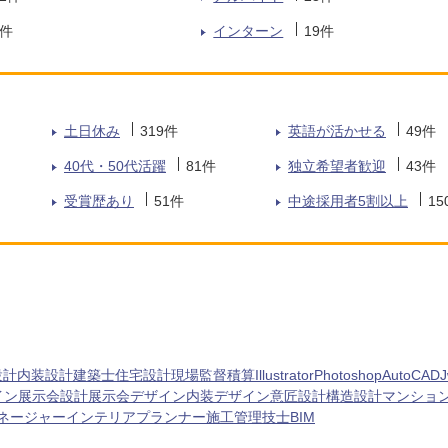
件
インターン
19
件
土日休み
319
件
英語が活かせる
49
件
40代・50代活躍
81
件
独立希望者歓迎
43
件
受賞歴あり
51
件
中途採用者5割以上
15
設計
内装設計
建築士
住宅設計
現場監督
積算
Illustrator
Photoshop
AutoCAD
J
イン
展示会設計
展示会デザイン
内装デザイン
意匠設計
構造設計
マンショ
ネージャー
インテリアプランナー
施工管理技士
BIM