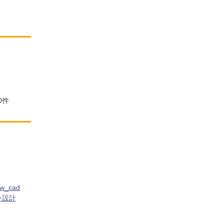
0
件
w_cad
ン設計