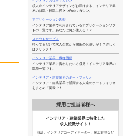
インテリアお仕事マガジン
求人＠インテリアデザインがお届けする、インテリア業
界の就職・転職に役立つWebマガジン。
アプリケーション図鑑
インテリア業界で利用されているアプリケーションソフ
トの一覧です。あなたは何が使える！？
スカウトサービス
待ってるだけで求人企業から採用のお誘いが！？詳しく
はクリック！
インテリア業界 職種図鑑
インテリア業界に携わりたい方必見！インテリア業界の
職種一覧です。
インテリア・建築業界のポートフォリオ
インテリア・建築業界で活躍する人達のポートフォリオ
をまとめて掲載中！
採用ご担当者様へ
インテリア・建築業界に特化した
求人転職サイト！
設計、インテリアコーディネーター、施工管理など