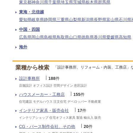
東京都
神奈川県
千葉県
埼玉県
茨城県
栃木県
群馬県
東海・北信越
愛知県
岐阜県
静岡県
三重県
山梨県
新潟県
長野県
富山県
石川県
中国・四国
広島県
岡山県
島根県
鳥取県
山口県
徳島県
香川県
愛媛県
高知県
海外
業種から検索
「設計事務所、リフォーム・内装、工務店」
設計事務所
188
件
店舗設計 オフィス設計 空間デザイン 意匠設計
ハウスメーカー・工務店
155
件
住宅建設 モデルハウス 注文住宅 デベロッパー 不動産業
インテリア家具・販売会社
17
件
インテリアショップ 住宅オフィス家具 製造 輸出入 販売
CG・パース制作会社、その他
20
件