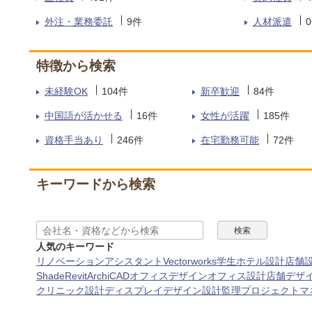
外注・業務委託
9
件
人材派遣
0
特徴から検索
未経験OK
104
件
新卒歓迎
84
件
中国語が活かせる
16
件
女性が活躍
185
件
資格手当あり
246
件
在宅勤務可能
72
件
キーワードから検索
人気のキーワード
リノベーション
アシスタント
Vectorworks
学生
ホテル設計
店舗
Shade
Revit
ArchiCAD
オフィスデザイン
オフィス設計
店舗デザ
クリニック設計
ディスプレイデザイン
設計監理
プロジェクトマ