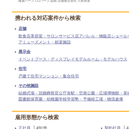
建築パース CGパース 図面 店舗運営会社 人材派遣
携われる対応案件から検索
店舗
飲食店
美容室・サロン
サービス店
アパレル・物販店
ショール
アミューズメント・娯楽施設
展示会
イベントブース・ディスプレイ
モデルルーム・モデルハウス
住宅
戸建て住宅
マンション・集合住宅
その他施設
結婚式場・冠婚葬祭
官公庁舎
駅・空港
公園・広場
博物館・美
図書館
保育園・幼稚園
学校
学習塾・予備校
工場・物流倉庫
雇用形態から検索
正社員
491
件
契約社員
4