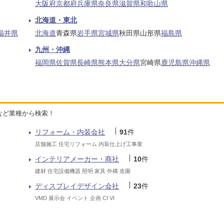
大阪府
京都府
兵庫県
奈良県
滋賀県
和歌山県
北海道・東北
福井県
北海道
青森県
岩手県
宮城県
秋田県
山形県
福島県
九州・沖縄
福岡県
佐賀県
長崎県
熊本県
大分県
宮崎県
鹿児島県
沖縄県
など業種から検索！
リフォーム・内装会社
91
件
店舗施工 住宅リフォーム 内装仕上げ工事業
インテリアメーカー・商社
10
件
建材 住宅設備機器 照明 家具 外構 造園
ディスプレイデザイン会社
23
件
VMD 展示会 イベント 企画 CI VI