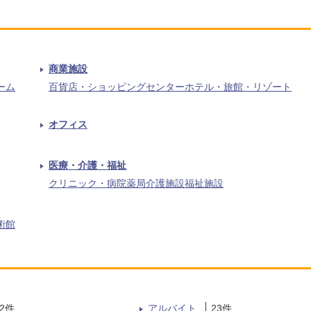
商業施設
ーム
百貨店・ショッピングセンター
ホテル・旅館・リゾート
オフィス
医療・介護・福祉
クリニック・病院
薬局
介護施設
福祉施設
術館
2
件
アルバイト
23
件