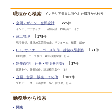
職種から検索
インテリア業界に特化した職種から検索！
空間デザイン・空間設計
225
件
インテリアデザイナー、店舗設計、内装設計 ほか
施工管理
178
件
現場監督、建築施工管理技士、リフォーム、積算 ほか
CGデザイナー・パース制作・建築模型製作
71
件
CG制作、パース制作、建築模型製作 ほか
制作(家具・什器・照明器具等)
37
件
家具制作、什器制作、建築模型製作 ほか
企画・営業・販売・その他
101
件
プロデュース、企画営業、SV、販売員 ほか
勤務地から検索
関東