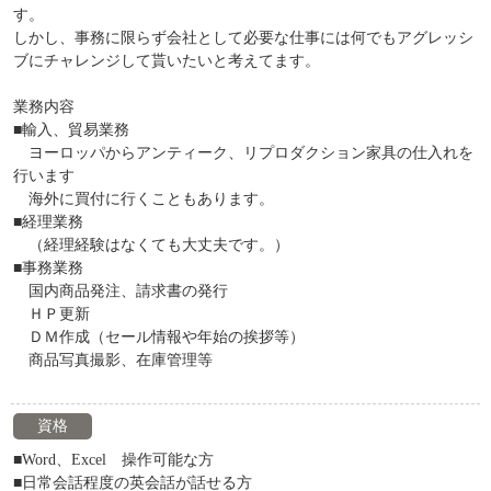
す。
しかし、事務に限らず会社として必要な仕事には何でもアグレッシ
ブにチャレンジして貰いたいと考えてます。
業務内容
■輸入、貿易業務
ヨーロッパからアンティーク、リプロダクション家具の仕入れを
行います
海外に買付に行くこともあります。
■経理業務
（経理経験はなくても大丈夫です。）
■事務業務
国内商品発注、請求書の発行
ＨＰ更新
ＤＭ作成（セール情報や年始の挨拶等）
商品写真撮影、在庫管理等
資格
■Word、Excel 操作可能な方
■日常会話程度の英会話が話せる方