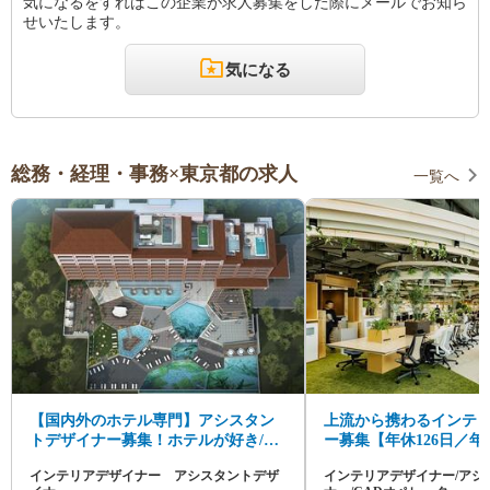
気になるをすればこの企業が求人募集をした際にメールでお知ら
せいたします。
気になる
総務・経理・事務×東京都の求人
一覧へ
【国内外のホテル専門】アシスタン
上流から携わるインテ
トデザイナー募集！ホテルが好き/イ
ー募集【年休126日／年収
ンテリアが好き大歓迎！
目指せる！】大手企業
インテリアデザイナー アシスタントデザ
インテリアデザイナー/アシ
をデザインする！