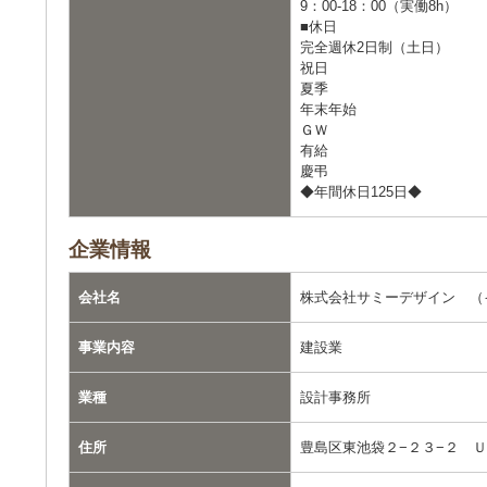
9：00-18：00（実働8h）
■休日
完全週休2日制（土日）
祝日
夏季
年末年始
ＧＷ
有給
慶弔
◆年間休日125日◆
企業情報
会社名
株式会社サミーデザイン （
事業内容
建設業
業種
設計事務所
住所
豊島区東池袋２−２３−２ 