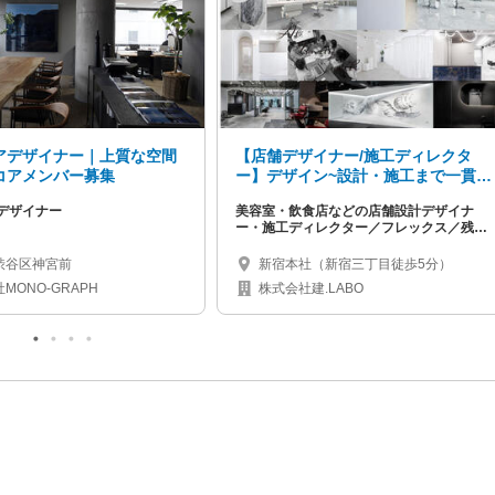
アデザイナー｜上質な空間
【店舗デザイナー/施工ディレクタ
コアメンバー募集
ー】デザイン~設計・施工まで一貫し
たサービスを提供！店舗内装におけ
デザイナー
美容室・飲食店などの店舗設計デザイナ
る新規事業にチャレンジしたい方お
ー・施工ディレクター／フレックス／残業
待ちしています
15h程度／新宿勤務
渋谷区神宮前
新宿本社（新宿三丁目徒歩5分）
MONO-GRAPH
株式会社建.LABO