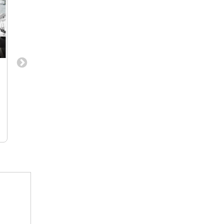
【東証スタンダード上場】創業52
空間ディレクター（
年・国内外46店舗展開！「権八」
ード／シニアクラス
「カフェ ラ・ボエム」などを手掛け
インテリアデザイナー／空間デザイナー
【マーネジャー経験者
る空間デザイナー
（チーフマネージャー候補）
ター/プロジェクトリー
東京都港区南青山
東京都渋谷区恵比寿
株式会社グローバルダイニング
株式会社たのしいミ