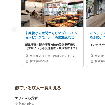
未経験から空間づくりのプロへ！シ
インテリ
ョッピングモール・商業施設などの
を創る。
店舗づくりを企画から引渡しまで担
新規店舗・既存店舗改装の設計監理業務
インテリア
当する空間ディレクター
（デザインから設計監理・現場管理まで）
東京都立川市 ◎「西国立駅」より徒歩
東京都
1分
株式会社solva
株式会社
似ている求人一覧を見る
エリアから探す
東京都の求人