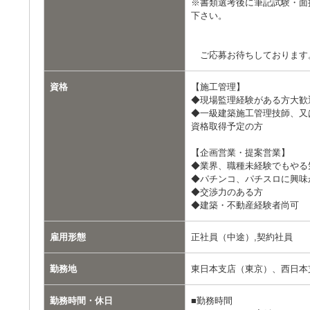
※書類選考後に筆記試験・面
下さい。
ご応募お待ちしております
資格
【施工管理】
◆現場監理経験がある方大歓
◆一級建築施工管理技師、又
資格取得予定の方
【企画営業・提案営業】
◆業界、職種未経験でもやる
◆パチンコ、パチスロに興味
◆交渉力のある方
◆建築・不動産経験者尚可
雇用形態
正社員（中途）,契約社員
勤務地
東日本支店（東京）、西日本
勤務時間・休日
■勤務時間