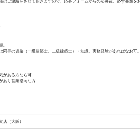
接のご連絡をさせて頂きますので、応募フォームからの応募後、必ず書類を
。
迎。
は同等の資格（一級建築士、二級建築士）・知識、実務経験があればなお可
気がある方なら可
があり営業指向な方
支店（大阪）