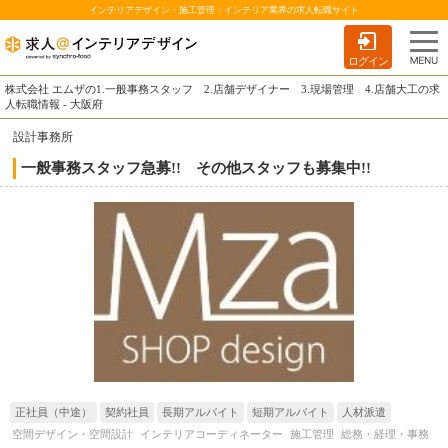
インテリアデザイン・施工管理・インテリア業界の求人転職サイト
ログイン
株式会社 エムザの1.一般事務スタッフ 2.店舗デザイナー 3.現場管理 4.店舗大工の求
人転職情報 - 大阪府
設計事務所
一般事務スタッフ急募!! その他スタッフも募集中!!
正社員（中途）
契約社員
長期アルバイト
短期アルバイト
人材派遣
空間デザイン・空間設計
インテリアコーディネーター
施工管理
総務・経理・事務