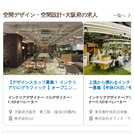
空間デザイン・空間設計×大阪府の求人
一覧へ
【デザインスタッフ募集！ インテリ
上流から携わるインテ
ア/CG/グラフィック 】オープニング
ー募集【年休126日／年収
スタッフとして活躍しませんか。
目指せる！】大手企業
インテリアデザイナー / CGデザイナー /
インテリアデザイナー/アシ
をデザインする！
CADオペレーター
ナー/CADオペレーター
大阪府大阪市 東三国 (徒歩5分圏内)
東京都中央区日本橋
株式会社sol
株式会社オフィス・ラ