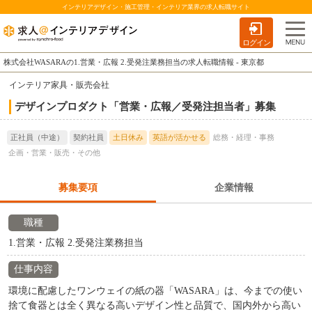
インテリアデザイン・施工管理・インテリア業界の求人転職サイト
ログイン
株式会社WASARAの1.営業・広報 2.受発注業務担当の求人転職情報 - 東京都
インテリア家具・販売会社
デザインプロダクト「営業・広報／受発注担当者」募集
正社員（中途）
契約社員
土日休み
英語が活かせる
総務・経理・事務
企画・営業・販売・その他
募集要項
企業情報
職種
1.営業・広報 2.受発注業務担当
仕事内容
環境に配慮したワンウェイの紙の器「WASARA」は、今までの使い
捨て食器とは全く異なる高いデザイン性と品質で、国内外から高い