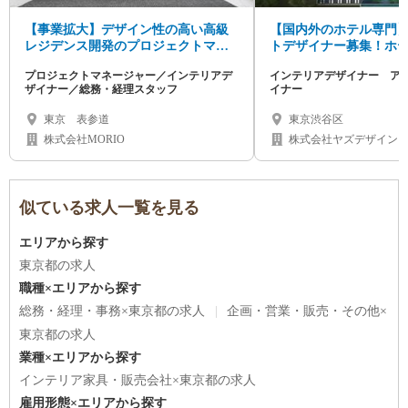
【事業拡大】デザイン性の高い高級
【国内外のホテル専門
レジデンス開発のプロジェクトマネ
トデザイナー募集！ホテ
ージャー／インテリアデザイナー募
ンテリアが好き大歓迎
プロジェクトマネージャー／インテリアデ
インテリアデザイナー ア
集
ザイナー／総務・経理スタッフ
イナー
東京 表参道
東京渋谷区
株式会社MORIO
株式会社ヤズデザイン
ル
似ている求人一覧を見る
エリアから探す
東京都の求人
職種×エリアから探す
総務・経理・事務×東京都の求人
企画・営業・販売・その他×
東京都の求人
業種×エリアから探す
インテリア家具・販売会社×東京都の求人
雇用形態×エリアから探す