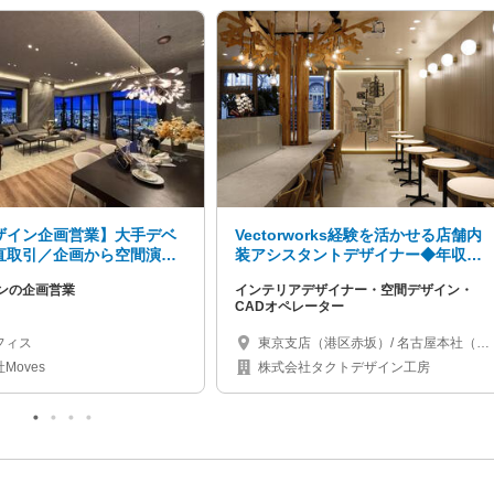
ザイン企画営業】大手デベ
Vectorworks経験を活かせる店舗内
直取引／企画から空間演出
装アシスタントデザイナー◆年収
ける裁量権
500万円～◆設計補助から成長可♪
ンの企画営業
インテリアデザイナー・空間デザイン・
CADオペレーター
フィス
東京支店（港区赤坂）/ 名古屋本社（名
古屋市千種区）/ 大阪支店（心斎橋）/
Moves
株式会社タクトデザイン工房
北海道（札幌市）/ 福岡県 / 沖縄県