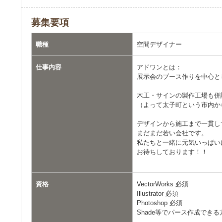
募集要項
職種
空間デザイナー
仕事内容
アドワンとは：
展示会のブース作りを中心と
木工・サインの製作工場も併
（よって太子町という市内か
デザインから施工まで一貫し
まだまだ若い会社です。
私たちと一緒に元気いっぱい
お待ちしております！！
資格
VectorWorks 必須
Illustrator 必須
Photoshop 必須
Shade等でパース作成できる