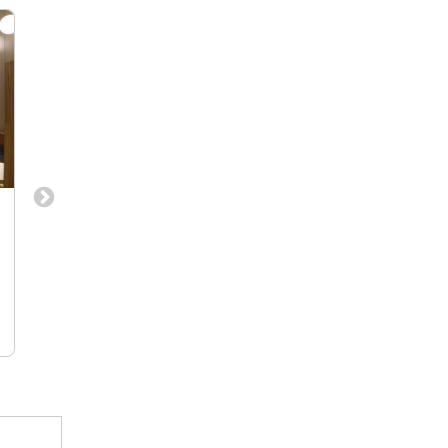
上流から携わるインテリアデザイナ
店舗・ホテル・サウ
ー募集【年休126日／年収1000万円
空間デザイン◆想定
も目指せる！】大手企業の「働き
◆企画・設計から引
インテリアデザイナー/アシスタントデザイ
インテリアデザイナー
方」をデザインする！
ナー/CADオペレーター
ザイン
東京都中央区日本橋
東京支店（港区赤坂
古屋市千種区）/ 大
株式会社オフィス・ラボ
株式会社タクトデザ
北海道（札幌市）/ 福