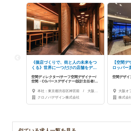
《個店づくりで、街と人の未来をつ
【空間デ
くる》世界に一つだけの店舗をデザ
ロッパー
インする仲間を大募集！
まで手掛
空間ディレクター/チーフ空間デザイナー/
空間デザイ
空間・CGパースデザイナー/設計主任者/設
計者/現場クリエイター/施工管理者など
本社：東京都渋谷区神宮前 / 大阪オ
大阪オ
フィス：大阪府大阪市西区南堀江
クロノバデザイン株式会社
株式会社
似ている求人一覧を見る