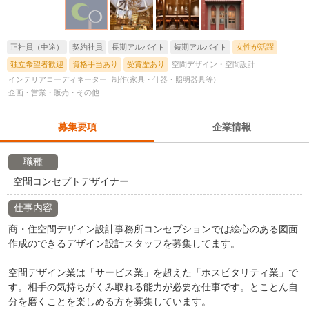
正社員（中途）
契約社員
長期アルバイト
短期アルバイト
女性が活躍
独立希望者歓迎
資格手当あり
受賞歴あり
空間デザイン・空間設計
インテリアコーディネーター
制作(家具・什器・照明器具等)
企画・営業・販売・その他
募集要項
企業情報
職種
空間コンセプトデザイナー
仕事内容
商・住空間デザイン設計事務所コンセプションでは絵心のある図面
作成のできるデザイン設計スタッフを募集してます。
空間デザイン業は「サービス業」を超えた「ホスピタリティ業」で
す。相手の気持ちがくみ取れる能力が必要な仕事です。とことん自
分を磨くことを楽しめる方を募集しています。