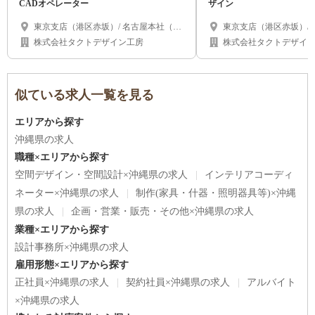
CADオペレーター
ザイン
東京支店（港区赤坂）/ 名古屋本社（名
東京支店（港区赤坂）/
古屋市千種区）/ 大阪支店（心斎橋）/ 北
古屋市千種区）/ 大阪支
株式会社タクトデザイン工房
株式会社タクトデザイ
海道（札幌市）/ 福岡県 / 沖縄県
海道（札幌市）/ 福岡県 
似ている求人一覧を見る
エリアから探す
沖縄県の求人
職種×エリアから探す
空間デザイン・空間設計×沖縄県の求人
インテリアコーディ
ネーター×沖縄県の求人
制作(家具・什器・照明器具等)×沖縄
県の求人
企画・営業・販売・その他×沖縄県の求人
業種×エリアから探す
設計事務所×沖縄県の求人
雇用形態×エリアから探す
正社員×沖縄県の求人
契約社員×沖縄県の求人
アルバイト
×沖縄県の求人