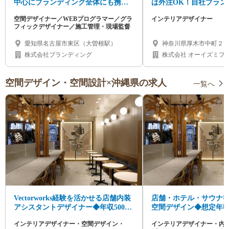
中心にブランディング全体にも携わ
は外注OK！自社ブラン
ります
デザイナー募集
空間デザイナー／WEBプログラマー／グラ
インテリアデザイナー
フィックデザイナー／施工管理・現場監督
愛知県名古屋市東区（大曽根駅）
神奈川県厚木市中町２
株式会社ブランディング
株式会社 オーイズミフ
空間デザイン・空間設計×沖縄県の求人
一覧へ
Vectorworks経験を活かせる店舗内装
店舗・ホテル・サウナ等
アシスタントデザイナー◆年収500万
空間デザイン◆想定年収
円～◆設計補助から成長可♪
企画・設計から引き渡
インテリアデザイナー・空間デザイン・
インテリアデザイナー・内