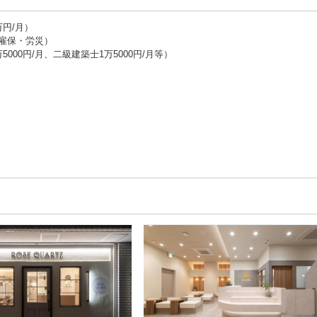
円/月）
雇保・労災）
000円/月、二級建築士1万5000円/月等）