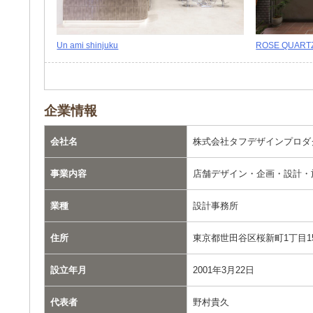
Un ami shinjuku
ROSE QUART
企業情報
会社名
株式会社タフデザインプロダ
事業内容
店舗デザイン・企画・設計・
業種
設計事務所
住所
東京都世田谷区桜新町1丁目15-1
設立年月
2001年3月22日
代表者
野村貴久