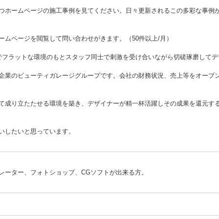
つホームページの施工事例を見てください。日々更新されるこの多彩な事例
ームページを閲覧して問い合わせがきます。（50件以上/月）
でフラットな環境のもとスタッフ同士で刺激を受け合いながら切磋琢磨してデ
企業のビューティガレージグループです。会社の財務状況、売上等をオープ
て成り立たたせる環境を築き、デザイナーが精一杯活躍しその成果を還元す
いしたいと思っています。
レーター、フォトショップ、CGソフトが出来る方。