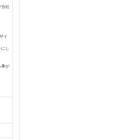
が当社
ザイ
ンにし
る事が