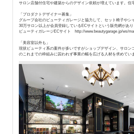
サロン店舗付住宅や建築からのデザイン依頼が増えています。住
「プロダクトデザイナー募集」
グループ会社のビューティガレージと協力して、セット椅子やシ
30万サロン以上が会員登録しているECサイトという販売網があ
ビューティガレージECサイト http://www.beautygarage.jp/ws/ma
「美容室以外も」
現状ビューティ系の案件が多いですがショップデザイン、サロン
のこれまでの枠組みに囚われず事業の幅を広げる人材を求めてい