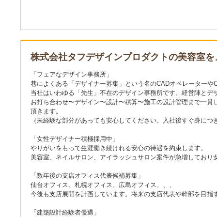
株式会社タフデザインプロダクトの美容室を
「フェアなデザイン事務所」
巷によくある「デザイナー募集」という名のCADオペレーターや
当社はいわゆる「先生」不在のデザイン事務所です。経営陣とデ
お打ち合わせ〜デザイン〜設計〜積算〜施工の設計管理まで一貫
頂きます。
（未経験な部分があっても安心してください。入社後すぐ身につ
「女性デザイナー積極採用中」
やりがいをもって生涯働き続けれる安心の待遇を約束します。
美容室、ネイルサロン、アイラッシュサロン案件が急増しており
「数年後の支店オフィス代表候補募集」
仙台オフィス、札幌オフィス、広島オフィス、、、
今後も支店展開を計画しています。将来の支店代表や幹部を目指
「建築設計経験者優遇」