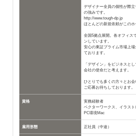
デザイナー全員の個性が際立
の強みです。
http://www.tough-dp.jp
ほとんどの新規依頼がこのホ
全国5拠点展開。各オフィス
ンしています。
安心の東証プライム市場上場
ております。
「デザイン」をビジネスとし
会社の使命だと考えます。
ひとりでも多くの方々とお会
ご応募お待ちしております。
資格
実務経験者
ベクターワークス、イラスト
PC環境Mac
雇用形態
正社員（中途）