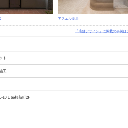
Z
アスエル薬局
「店舗デザイン」に掲載の事例は
クト
施工
8 L´tia桜新町2F