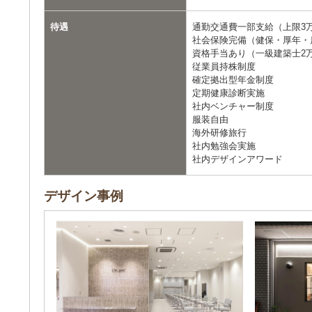
待遇
通勤交通費一部支給（上限3万
社会保険完備（健保・厚年・
資格手当あり（一級建築士2万5
従業員持株制度
確定拠出型年金制度
定期健康診断実施
社内ベンチャー制度
服装自由
海外研修旅行
社内勉強会実施
社内デザインアワード
デザイン事例