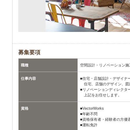
募集要項
職種
空間設計・リノベーション施
仕事内容
■住宅・店舗設計・デザイナ
住宅、店舗のデザイン、図
■リノベーションディレクタ
上記をお任せします。
資格
■VectorWorks
■年齢不問
■資格保有者・経験者の方優
■運転免許