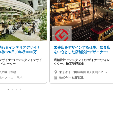
携わるインテリアデザイナ
繁盛店をデザインする仕事。飲食店
休126日／年収1000万円
を中心とした店舗設計デザイナー/施
る！】大手企業の「働き
工管理募集│新卒・中途歓迎│
デザイナー/アシスタントデザイ
店舗設計アシスタント/デザイナー/ディレ
ザインする！
オペレーター
クター、施工管理募集
中央区日本橋
東京都千代田区神田佐久間町3-21-7 千
代田電通ビル3F
社オフィス・ラボ
株式会社＆SPICE.