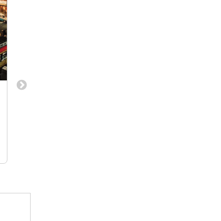
【アトリエの独自性×上場企業の安定
【デザインスタッフ
性】企画～竣工まで携われるクリエ
ア/CG/グラフィッ
イティブな職場
スタッフとして活躍
空間デザイナー(建築・店舗設計)・パース
インテリアデザイナー / 
デザイナー・アシスタントデザイナー
CADオペレーター
大阪市中央区大手前
大阪府大阪市 東三
cafe co.（株式会社カフェ｜東証プライ
株式会社sol
ム上場 京阪ホールディングスのグルー
プ企業）