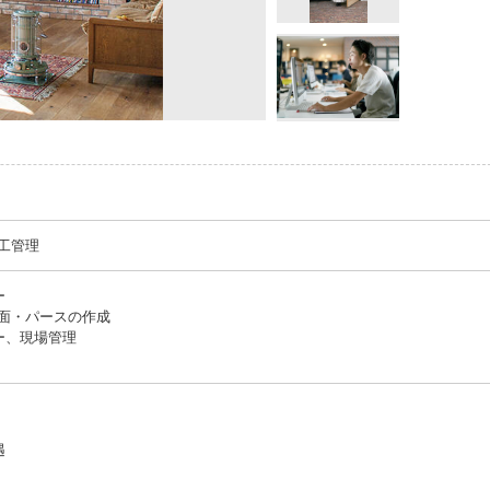
工管理
ー
面・パースの作成
ー、現場管理
遇