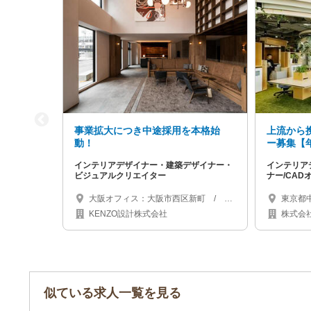
事業拡大につき中途採用を本格始
上流から
動！
ー募集【年
も目指せ
インテリアデザイナー・建築デザイナー・
インテリア
方」をデ
ビジュアルクリエイター
ナー/CAD
大阪オフィス：大阪市西区新町 / 東
東京都
京オフィス：東京都渋谷区神宮前
KENZO設計株式会社
株式会
似ている求人一覧を見る