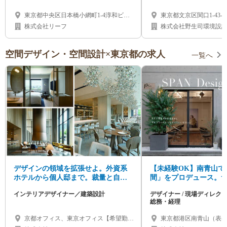
東京都中央区日本橋小網町1-4淳和ビル
東京都文京区関口1-43-5
7F （茅場町駅から3分）
株式会社リーフ
株式会社野生司環境設
空間デザイン・空間設計×東京都の求人
一覧へ
デザインの領域を拡張せよ。外資系
【未経験OK】南青山で
ホテルから個人邸まで。裁量と自由
間」をプロデュース。
な発想で挑む建築、インテリアデザ
ニック等の店舗内装（企
インテリアデザイナー／建築設計
デザイナー / 現場ディレクター
イナー募集
イナー/施工管理/総務・
総務・経理
京都オフィス、東京オフィス【希望勤務
東京都港区南青山（表参