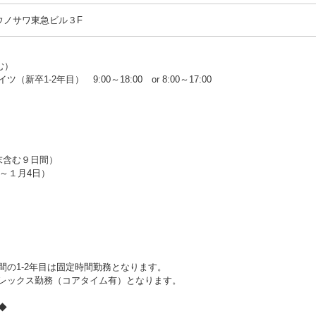
 ウノサワ東急ビル３F
む）
卒1-2年目） 9:00～18:00 or 8:00～17:00
末含む９日間）
日～１月4日）
間の1‐2年目は固定時間勤務となります。
レックス勤務（コアタイム有）となります。
◆