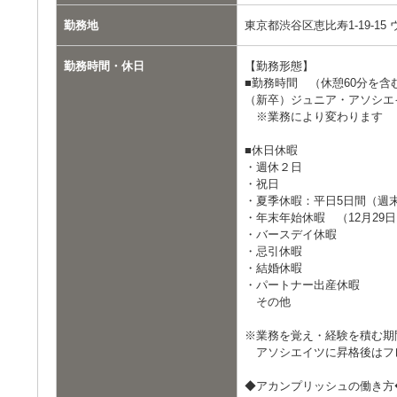
勤務地
東京都渋谷区恵比寿1‐19-15
勤務時間・休日
【勤務形態】
■勤務時間 （休憩60分を含
（新卒）ジュニア・アソシエイツ（新
※業務により変わります
■休日休暇
・週休２日
・祝日
・夏季休暇：平日5日間（週
・年末年始休暇 （12月29
・バースデイ休暇
・忌引休暇
・結婚休暇
・パートナー出産休暇
その他
※業務を覚え・経験を積む期
アソシエイツに昇格後はフ
◆アカンプリッシュの働き方