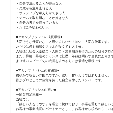
・自分で決めることが得意な人
・失敗から立ち直れる人
・ポジティブな考え方ができる人
・チームで取り組むことが好きな人
・自分の考えを持っている人
・たばこを吸わない人
■アカンプリッシュの成長環境■
大変そうな仕事だな、と思いましたか？はい！大変な仕事です。
ただ今は何も知識やスキルがなくても大丈夫。
入社後は社会人基礎力・人間力・業界知識習得のための研修プロ
また、昇格・昇進のチャンスは社歴・年齢は問わず全員にありま
より速いスピードでの成長を求める方には最適な環境です。
■アカンプリッシュの雰囲気■
穏やかで明るい雰囲気ですが、緩い・甘いわけではありません。
皆がプロとしての自覚を持った自立自律したメンバーです。
■アカンプリッシュの想い■
ー顧客満足主義ー
当社では
「嬉しい人をふやす」を理念に掲げており、事業を通じて嬉しい
お客様の事業成長のパートナーとして、お客様から求めれらてい