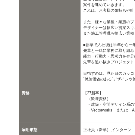
案件を進めていきます。
これは、お客様の気持ちや叶
また、様々な業種・業態のプ
デザイナーは幅広い提案スキ
また施工管理職も幅広い業種
■新卒で入社後は半年から一
先輩と一緒に業務に取り組み
能力・行動力・思考力を存分
先輩を追い抜きプロジェクト
目指すのは、見た目のカッコ
“付加価値のある”デザイン
資格
【27新卒】
（歓迎資格）
・建築・空間デザイン系の
・Vectorworks または Au
雇用形態
正社員（新卒）,インターン