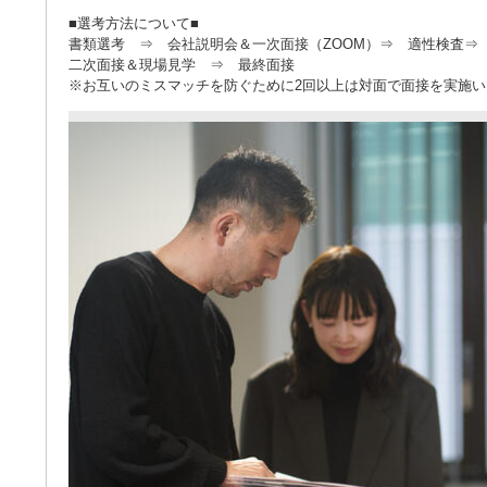
■選考方法について■
書類選考 ⇒ 会社説明会＆一次面接（ZOOM）⇒ 適性検査⇒
二次面接＆現場見学 ⇒ 最終面接
※お互いのミスマッチを防ぐために2回以上は対面で面接を実施い