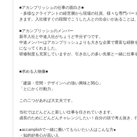
■アカンプリッシュの仕事の面白さ■
・多様なクライアントの経営層から現場の社員、様々な専門パー
きます。入社後すぐの段階でこうした人との出会いがあることは
■アカンプリッシュのメンバー
新卒入社と中途入社がちょうど半分ずつです。
中途メンバーはアカンプリッシュよりも大きな企業で豊富な経験
になってくれました。
研修制度も充実していますが、引き出しの多い先輩と一緒に仕事
■求める人物像■
「建築・空間・デザインへの強い興味と関心」
「とにかく行動力」
この二つがあれば大丈夫です。
当社ではどんどんと新しい仕事を任されていきます。
成長のためにどんどんチャレンジしたい！自分の頭で考え抜き、
●accamplishで一緒に働いてもらいたい人はこんな方●
・知的好奇心が高い人