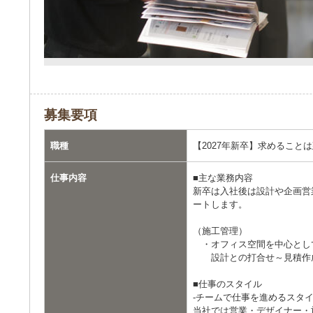
募集要項
職種
【2027年新卒】求めるこ
仕事内容
■主な業務内容
新卒は入社後は設計や企画営
ートします。
（施工管理）
・オフィス空間を中心とし
設計との打合せ～見積作成
■仕事のスタイル
-チームで仕事を進めるスタイ
当社では営業・デザイナー・