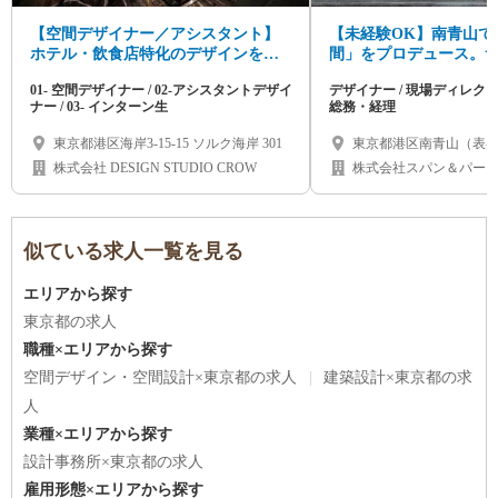
【空間デザイナー／アシスタント】
【未経験OK】南青山で
ホテル・飲食店特化のデザインを追
間」をプロデュース。
求し、圧倒的成長を。
ニック等の店舗内装（企
01- 空間デザイナー / 02-アシスタントデザイ
デザイナー / 現場ディレクター
イナー/施工管理/総務・
ナー / 03- インターン生
総務・経理
東京都港区海岸3-15-15 ソルク海岸 301
東京都港区南青山（表参
株式会社 DESIGN STUDIO CROW
株式会社スパン＆パー
似ている求人一覧を見る
エリアから探す
東京都の求人
職種×エリアから探す
空間デザイン・空間設計×東京都の求人
建築設計×東京都の求
人
業種×エリアから探す
設計事務所×東京都の求人
雇用形態×エリアから探す