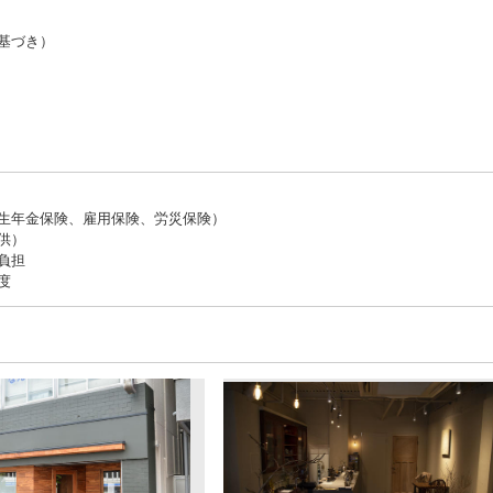
基づき）
生年金保険、雇用保険、労災保険）
供）
負担
度