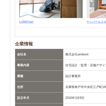
LUMIA hair
ケシパールス
企業情報
会社名
株式会社ambient
事業内容
住宅設計・監理・店舗デザイ
業種
設計事務所
住所
兵庫県神戸市中央区江戸町10
設立年月
2010年3月8日