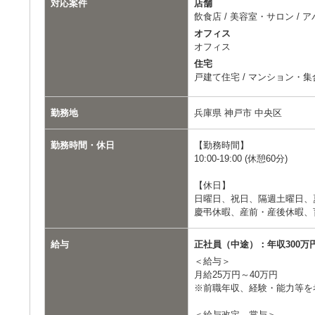
対応案件
店舗
飲食店 / 美容室・サロン / 
オフィス
オフィス
住宅
戸建て住宅 / マンション・
勤務地
兵庫県 神戸市 中央区
勤務時間・休日
【勤務時間】
10:00-19:00 (休憩60分)
【休日】
日曜日、祝日、隔週土曜日、
慶弔休暇、産前・産後休暇、
給与
正社員（中途）：年収300万円
＜給与＞
月給25万円～40万円
※前職年収、経験・能力等を
＜給与改定、賞与＞