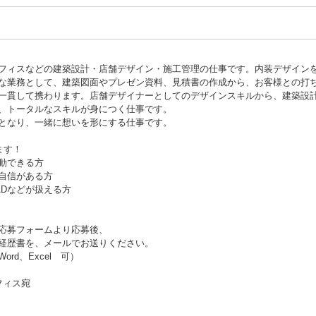
フィスなどの建築設計・店舗デザイン・施工管理の仕事です。内装デザイン
な業務として、建築図面やプレゼン資料、見積書の作成から、お客様との打
一貫して携わります。店舗デザイナーとしてのデザインスキルから、建築設
、トータルなスキルが身につく仕事です。
となり、一緒に想いを形にする仕事です。
ます！
動できる方
自信がある方
op、CADなどが扱える方
応募フォームより応募後、
経歴書を、メールでお送りください。
rd、Excel 可）
フィス宛