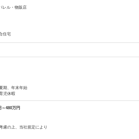
アパレル・物販店
集合住宅
夏期、年末年始
育児休暇
～480万円
考慮の上、当社規定により