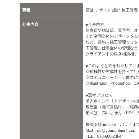
職種
店舗 デザイン 設計 施工管理
仕事内容
●仕事内容
飲食店や物販店、美容室、オ
えた空間全体のデザインを主
など、契約～施工管理までを
工管理、仕事全体の管理など
クライアントの良き相談相手
●このような方を歓迎してい
◎積極性や主体性を持って行
◎コミュニケーション能力に
◎Illustrator、Photosh
●選考プロセス
求人＠インテリアデザインの
履歴書（顔写真貼付）、職務
形式は、問いません（PDF、Wo
株式会社ambient バックオ
Mail：cs@yourambient.com
TEL：078-600-2364