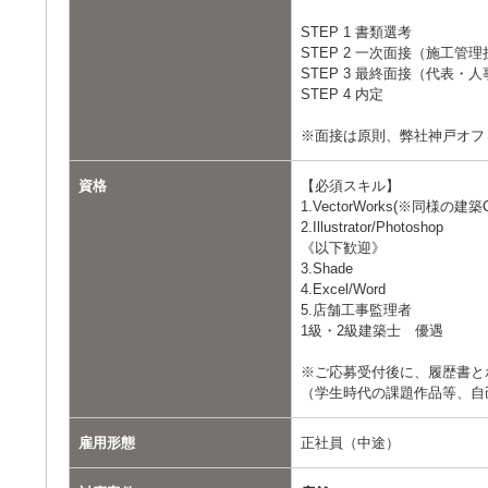
STEP 1 書類選考
STEP 2 一次面接（施工管
STEP 3 最終面接（代表・人
STEP 4 内定
※面接は原則、弊社神戸オフ
資格
【必須スキル】
1.VectorWorks(※同様の
2.Illustrator/Photoshop
《以下歓迎》
3.Shade
4.Excel/Word
5.店舗工事監理者
1級・2級建築士 優遇
※ご応募受付後に、履歴書と
（学生時代の課題作品等、自
雇用形態
正社員（中途）