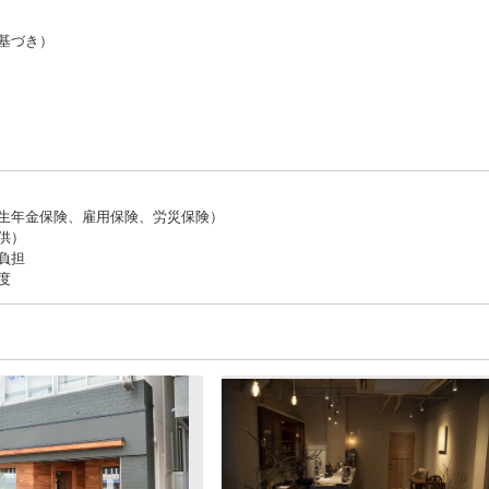
基づき）
生年金保険、雇用保険、労災保険）
供）
負担
度