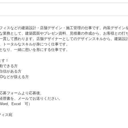
フィスなどの建築設計・店舗デザイン・施工管理の仕事です。内装デザイン
な業務として、建築図面やプレゼン資料、見積書の作成から、お客様との打
一貫して携わります。店舗デザイナーとしてのデザインスキルから、建築設
、トータルなスキルが身につく仕事です。
となり、一緒に想いを形にする仕事です。
ます！
動できる方
自信がある方
op、CADなどが扱える方
応募フォームより応募後、
経歴書を、メールでお送りください。
rd、Excel 可）
フィス宛