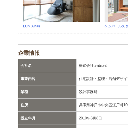
LUMIA hair
ケシパールス
企業情報
会社名
株式会社ambient
事業内容
住宅設計・監理・店舗デザイ
業種
設計事務所
住所
兵庫県神戸市中央区江戸町10
設立年月
2010年3月8日