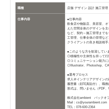
職種
店舗 デザイン 設計 施工管理
仕事内容
●仕事内容
飲食店や物販店、美容室、オ
えた空間全体のデザインを主
など、契約～施工管理までを
工管理、仕事全体の管理など
クライアントの良き相談相手
●このような方を歓迎してい
◎積極性や主体性を持って行
◎コミュニケーション能力に
◎Illustrator、Photosh
●選考プロセス
求人＠インテリアデザインの
履歴書（顔写真貼付）、職務
形式は、問いません（PDF、Wo
株式会社ambient バックオ
Mail：cs@yourambient.com
TEL：078-600-2364