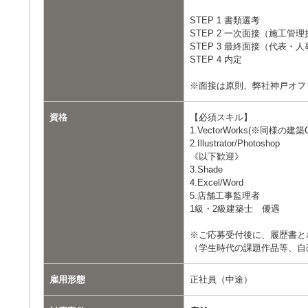
STEP 1 書類選考
STEP 2 一次面接（施工管
STEP 3 最終面接（代表・人
STEP 4 内定
※面接は原則、弊社神戸オフ
資格
【必須スキル】
1.VectorWorks(※同様の
2.Illustrator/Photoshop
《以下歓迎》
3.Shade
4.Excel/Word
5.店舗工事監理者
1級・2級建築士 優遇
※ご応募受付後に、履歴書と
（学生時代の課題作品等、自
雇用形態
正社員（中途）