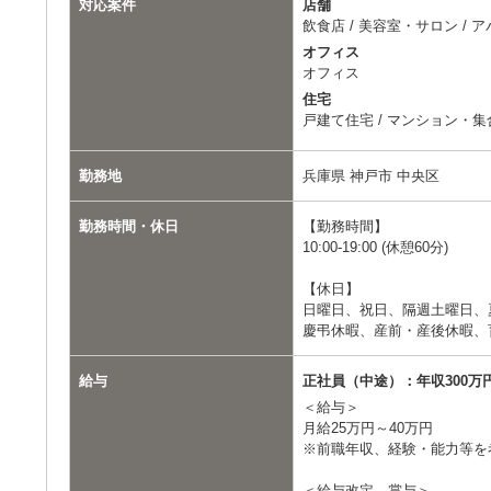
対応案件
店舗
飲食店 / 美容室・サロン / 
オフィス
オフィス
住宅
戸建て住宅 / マンション・
勤務地
兵庫県 神戸市 中央区
勤務時間・休日
【勤務時間】
10:00-19:00 (休憩60分)
【休日】
日曜日、祝日、隔週土曜日、
慶弔休暇、産前・産後休暇、
給与
正社員（中途）：年収300万円
＜給与＞
月給25万円～40万円
※前職年収、経験・能力等を
＜給与改定、賞与＞