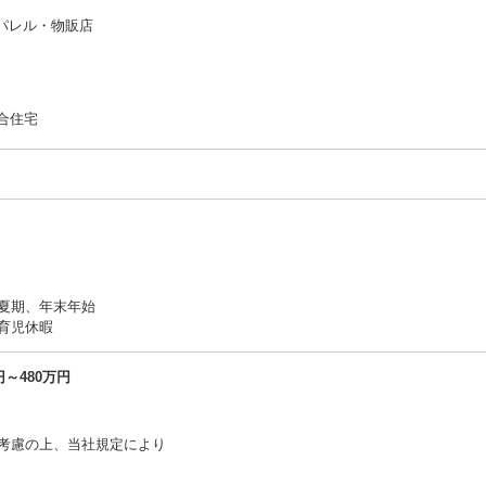
アパレル・物販店
集合住宅
夏期、年末年始
育児休暇
～480万円
考慮の上、当社規定により