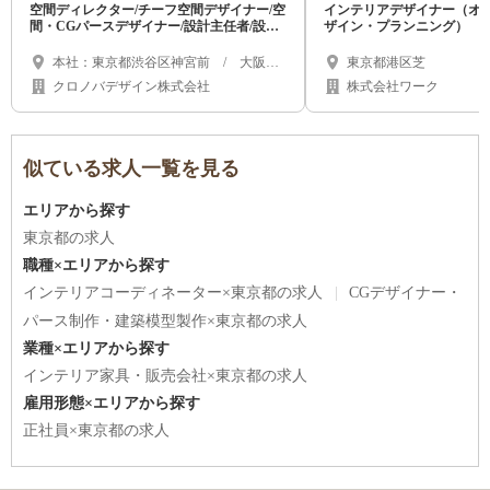
空間ディレクター/チーフ空間デザイナー/空
インテリアデザイナー（オ
応◎
間・CGパースデザイナー/設計主任者/設計
ザイン・プランニング）
者/現場クリエイター/施工管理者など
本社：東京都渋谷区神宮前 / 大阪オ
東京都港区芝
フィス：大阪府大阪市西区南堀江
クロノバデザイン株式会社
株式会社ワーク
似ている求人一覧を見る
エリアから探す
東京都の求人
職種×エリアから探す
インテリアコーディネーター×東京都の求人
CGデザイナー・
パース制作・建築模型製作×東京都の求人
業種×エリアから探す
インテリア家具・販売会社×東京都の求人
雇用形態×エリアから探す
正社員×東京都の求人