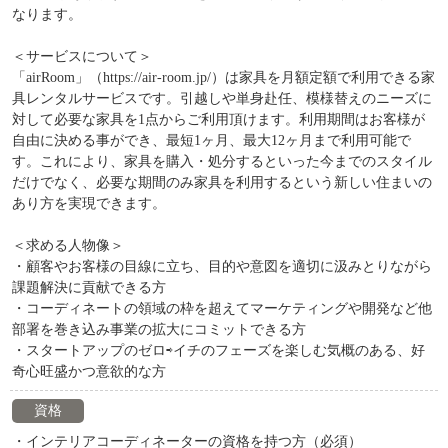
なります。
＜サービスについて＞
「airRoom」（https://air-room.jp/）は家具を月額定額で利用できる家
具レンタルサービスです。引越しや単身赴任、模様替えのニーズに
対して必要な家具を1点からご利用頂けます。利用期間はお客様が
自由に決める事ができ、最短1ヶ月、最大12ヶ月まで利用可能で
す。これにより、家具を購入・処分するといった今までのスタイル
だけでなく、必要な期間のみ家具を利用するという新しい住まいの
あり方を実現できます。
＜求める人物像＞
・顧客やお客様の目線に立ち、目的や意図を適切に汲みとりながら
課題解決に貢献できる方
・コーディネートの領域の枠を超えてマーケティングや開発など他
部署を巻き込み事業の拡大にコミットできる方
・スタートアップのゼロ⇨イチのフェーズを楽しむ気概のある、好
奇心旺盛かつ意欲的な方
資格
・インテリアコーディネーターの資格を持つ方（必須）