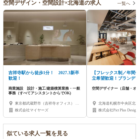
空間デザイン・空間設計×北海道の求人
一覧へ
吉祥寺駅から徒歩1分！ 2027.3新卒
【フレックス制／年間休
歓迎！
立希望歓迎！ブランデ
貫して携わる店舗・オ
商業施設 設計・施工/建築積算業務・一般
空間デザイナー（店舗・オ
ザイナー◆新卒歓迎
事務（すべてアシスタントからでOK)
東京都武蔵野市（吉祥寺オフィス） 北
北海道札幌市中央区北2条
海道札幌市（札幌オフィス）
Wall 2F
株式会社マイヤーズ
株式会社Pict Plus Design
似ている求人一覧を見る