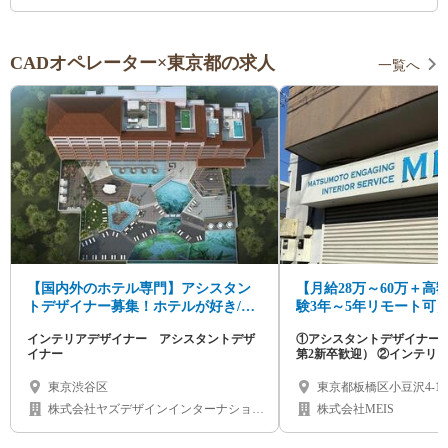
CADオペレーター×東京都の求人
一覧へ
【国内外のホテル専門】アシスタン
【月給28万～60万＋高
トデザイナー募集！ホテルが好き/イ
験3年～5年リモート可
ンテリアが好き大歓迎！
分でデザインする、住
インテリアデザイナー アシスタントデザ
①アシスタントデザイナー
間デザイナー募集
イナー
第2新卒歓迎） ②インテリ
戦力・経験者）
東京渋谷区
東京都板橋区小豆沢4-12-
田線「志村坂上駅」徒歩1
株式会社ヤズデザインインターナショナ
株式会社MEIS
力の方は在宅勤務・リ
ル
可