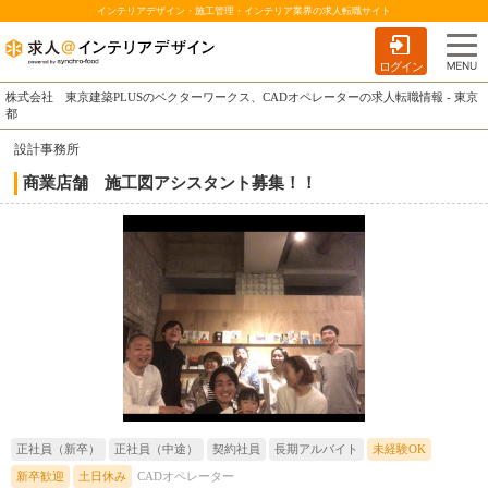
インテリアデザイン・施工管理・インテリア業界の求人転職サイト
ログイン
株式会社 東京建築PLUSのベクターワークス、CADオペレーターの求人転職情報 - 東京
都
設計事務所
商業店舗 施工図アシスタント募集！！
正社員（新卒）
正社員（中途）
契約社員
長期アルバイト
未経験OK
新卒歓迎
土日休み
CADオペレーター