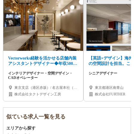
Vectorworks経験を活かせる店舗内装
【英語×デザイン】海外
アシスタントデザイナー◆年収500万
の空間設計を担当。こ
円～◆設計補助から成長可♪
できない仕事をお任せ
インテリアデザイナー・空間デザイン・
シニアデザイナー
CADオペレーター
東京支店（港区赤坂）/ 名古屋本社（名
東京都港区南青山
古屋市千種区）/ 大阪支店（心斎橋）/ 北
株式会社タクトデザイン工房
株式会社FURTHER
海道（札幌市）/ 福岡県 / 沖縄県
似ている求人一覧を見る
エリアから探す