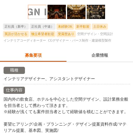
正社員（新卒）
正社員（中途）
未経験OK
新卒歓迎
土日休み
英語が活かせる
独立希望者歓迎
受賞歴あり
空間デザイン・空間設計
インテリアコーディネーター
CGデザイナー・パース制作・建築模型製作
募集要項
企業情報
職種
インテリアデザイナー、アシスタントデザイナー
仕事内容
国内外の飲食店、ホテルを中心とした空間デザイン、設計業務全般
を担当者として携わって頂きます。
※経験が浅くても案件担当者として経験値を積むことができます。
要望ヒアリング/企画・プランニング・デザイン提案資料作成/マテ
リアル提案、基本図、実施図/