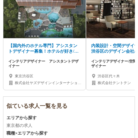
【国内外のホテル専門】アシスタン
内装設計・空間デザイナ
トデザイナー募集！ホテルが好き/イ
渋谷区のデザイン会社/
ンテリアが好き大歓迎！
均年齢25歳
インテリアデザイナー アシスタントデザ
インテリアデザイナー/空間デ
イナー
ザイナー
東京渋谷区
渋谷区代々木
株式会社ヤズデザインインターナショナ
株式会社テントテン
ル
似ている求人一覧を見る
エリアから探す
東京都の求人
職種×エリアから探す