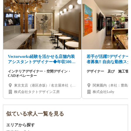
Vectorworks経験を活かせる店舗内装
若手が活躍‼デザイナー
アシスタントデザイナー◆年収500万
者募集‼ 自由な勤務ス
円～◆設計補助から成長可♪
も遊びも全力で！！！
インテリアデザイナー・空間デザイン・
デザイナー 及び 施工管
CADオペレーター
東京支店（港区赤坂）/ 名古屋本社（名
関東圏内（本社：豊島区
古屋市千種区）/ 大阪支店（心斎橋）/ 北
可能です
株式会社タクトデザイン工房
株式会社Lofty
海道（札幌市）/ 福岡県 / 沖縄県
似ている求人一覧を見る
エリアから探す