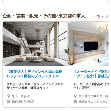
企画・営業・販売・その他×東京都の求人
一覧へ
【事業拡大】デザイン性の高い高級
【オーダーメイド家具
レジデンス開発のプロジェクトマネ
ーター／設計】福祉充
ージャー／インテリアデザイナー募
でキャリアアップ！
プロジェクトマネージャー／インテリアデ
オーダーメイド家具の【コ
集
ザイナー／総務・経理スタッフ
ー】/【設計】
東京 表参道
東京都中央区銀座、神
区、愛知県名古屋市千
株式会社MORIO
株式会社エストレージ