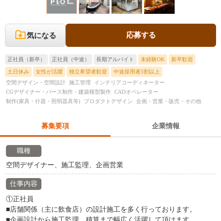
応募する
気になる
正社員（新卒）
正社員（中途）
長期アルバイト
未経験OK
新卒歓迎
土日休み
女性が活躍
独立希望者歓迎
中途採用者5割以上
空間デザイン・空間設計
施工管理
インテリアコーディネーター
CGデザイナー・パース制作・建築模型製作
CADオペレーター
制作(家具・什器・照明器具等)
プロダクトデザイン
企画・営業・販売・その他
募集要項
企業情報
職種
空間デザイナー、施工監理、企画営業
仕事内容
①正社員
■店舗関係（主に飲食店）の設計施工を多く行っております。
■企画設計から施工監理、積算まで幅広く活躍して頂けます。