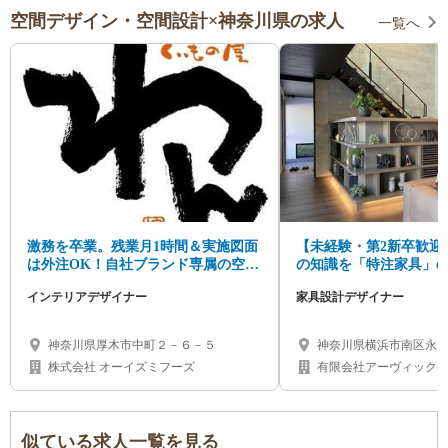
空間デザイン・空間設計×神奈川県の求人
一覧へ
激務を卒業。残業月1時間＆実施図面
【未経験・第2新卒歓迎
は外注OK！自社ブランド専属の空間
の知識を「特注家具」
デザイナー募集
休120日・固定残業代
インテリアデザイナー
家具設計デザイナー
モート相談可
神奈川県厚木市中町２－６－５
神奈川県横浜市南区永田東
「井土ヶ谷駅」徒歩2分
株式会社 オーイズミフーズ
有限会社アーヴィック
似ている求人一覧を見る