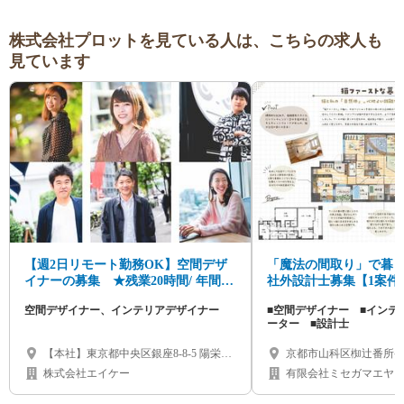
株式会社プロットを見ている人は、こちらの求人も
見ています
【週2日リモート勤務OK】空間デザ
「魔法の間取り」で暮
イナーの募集 ★残業20時間/ 年間休
社外設計士募集【1案件5
日144日★
万円/在宅可】
空間デザイナー、インテリアデザイナー
■空間デザイナー ■インテ
ーター ■設計士
【本社】東京都中央区銀座8-8-5 陽栄銀
京都市山科区椥辻番所ケ口
座ビル７F（大阪、福岡、名古屋支社あ
サイトコート椥辻202
株式会社エイケー
有限会社ミセガマエヤ
り）