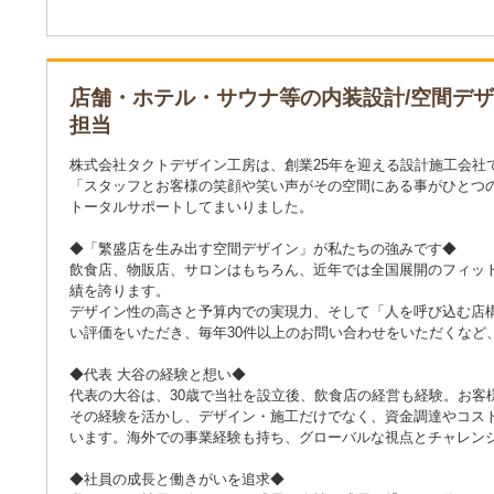
店舗・ホテル・サウナ等の内装設計/空間デザ
担当
株式会社タクトデザイン工房は、創業25年を迎える設計施工会社
「スタッフとお客様の笑顔や笑い声がその空間にある事がひとつの
トータルサポートしてまいりました。
◆「繁盛店を生み出す空間デザイン」が私たちの強みです◆
飲食店、物販店、サロンはもちろん、近年では全国展開のフィッ
績を誇ります。
デザイン性の高さと予算内での実現力、そして「人を呼び込む店
い評価をいただき、毎年30件以上のお問い合わせをいただくなど
◆代表 大谷の経験と想い◆
代表の大谷は、30歳で当社を設立後、飲食店の経営も経験。お客
その経験を活かし、デザイン・施工だけでなく、資金調達やコス
います。海外での事業経験も持ち、グローバルな視点とチャレン
◆社員の成長と働きがいを追求◆