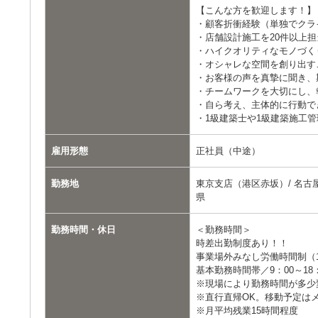
【こんな方を歓迎します！】
・顧客折衝経験（単独でクラ
・店舗設計施工を20件以上
・ハイクオリティなモノづく
・オシャレな空間を創り出す
・お客様の声を真摯に聞き、
・チームワークを大切にし、
・自ら考え、主体的に行動で
・1級建築士や1級建築施工
雇用形態
正社員（中途）
勤務地
東京支店（港区赤坂）/ 名古屋
県
勤務時間・休日
＜勤務時間＞
時差出勤制度あり！！
事業場外みなし労働時間制（1
基本勤務時間帯／9：00～18：
※現場により勤務時間が多少
※直行直帰OK。移動予定は
※月平均残業15時間程度