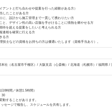
イアントと打ち合わせや提案を行った経験がある方）
担当したことがある方
りに、設計から施工管理まで一貫して携わりたい方
こと、デザイン性の高い店舗を手がけることに情熱を燃やせる方
期待を超える提案をしたいと考えられる方
報連相を確実に行える方
きる方
管理技士などの資格をお持ちの方は優遇いたします（資格手当あり）。
本社（名古屋市千種区）/ 大阪支店（心斎橋）/ 北海道（札幌市）/ 福岡県 / 
日8時間／休憩1.5時間）
30
変動することがあります。
メッセージで報告し、スケジュールを共有します。