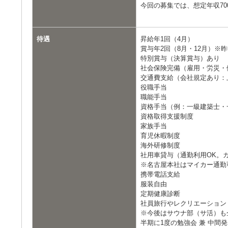
今回の募集では、想定年収70
待遇
昇給年1回（4月）
賞与年2回（8月・12月）※
特別賞与（決算賞与）あり
社会保険完備（雇用・労災・
交通費支給（会社規定あり：上
役職手当
職能手当
資格手当（例：一級建築士・一
資格取得支援制度
家族手当
育児休暇制度
海外研修制度
社用車貸与（通勤利用OK。
※名古屋本社はマイカー通勤可（
携帯電話支給
服装自由
定期健康診断
社員旅行やレクリエーション
※今後はサウナ部（サ活）も
半期に1度の勉強会 兼 中間