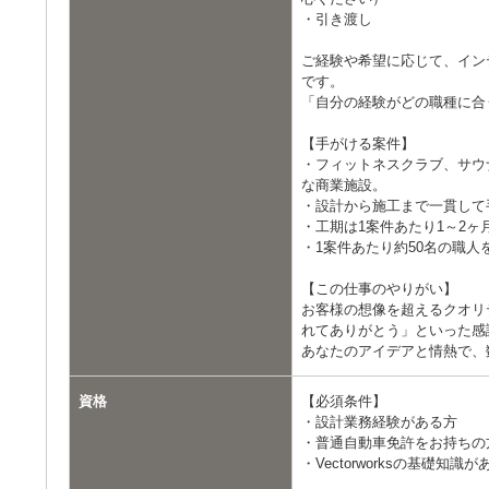
・引き渡し
ご経験や希望に応じて、イン
です。
「自分の経験がどの職種に合
【手がける案件】
・フィットネスクラブ、サウ
な商業施設。
・設計から施工まで一貫して
・工期は1案件あたり1～2ヶ
・1案件あたり約50名の職
【この仕事のやりがい】
お客様の想像を超えるクオリ
れてありがとう」といった感
あなたのアイデアと情熱で、
資格
【必須条件】
・設計業務経験がある方
・普通自動車免許をお持ちの
・Vectorworksの基礎知識