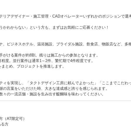
テリアデザイナー・施工管理・CADオペレーターいずれかのポジションで選
うかわからない」という方も、まずはお気軽にご応募ください！
ナ、ビジネスホテル、温浴施設、ブライダル施設、飲食店、物販店など、多
手がける案件が約8割。残りは施工からの参加となります。
月程度。並行案件は通常1～2件、繁忙期で4件程度です。
人をまとめ、プロジェクトを推進します。
ティを実現し、「タクトデザイン工房に頼んでよかった」「ここまでこだわ
謝の言葉をいただけた時、大きな達成感と誇りを感じられます。
数々の一流店舗・施設を生み出す醍醐味を味わってください。
方（AT限定可）
がある方