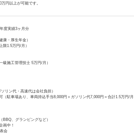
0万円以上が可能です。
昨年度実績3ヶ月分
健康・厚生年金）
限1.5万円/月）
級施工管理技士 5万円/月）
ガソリン代・高速代は会社負担）
駐車場あり、車両持込手当8,000円＋ガソリン代7,000円＝合計1.5万円/
（BBQ、グランピングなど）
企画中！
発表会