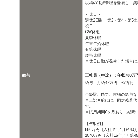
現場の進捗管理を徹底し、無
＜休日＞
週休2日制（第2・第4・第5
祝日
GW休暇
夏季休暇
年末年始休暇
有給休暇
慶弔休暇
※休日出勤が発生した場合は
給与
正社員（中途）：年収700万
給与：月給47万円～67万円
※経験、能力、前職の給与な
※上記月給には、固定残業代
す。
※試用期間6ヶ月あり（期間
【年収例】
880万円（入社8年／月給40
1040万円（入社15年／月給