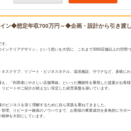
イン◆想定年収700万円～◆企画・設計から引き渡
です。
インテリアデザイン」という想いを大切に、これまで3000店舗以上の空間
トネスクラブ、リゾート・ビジネスホテル、温浴施設、サウナなど、多岐にわ
構え」「利用者にやさしい店舗導線」といった機能性を重視した提案がお客様
、リピートやご紹介が絶えない安定した経営基盤を築いています。
様のビジネスを深く理解するために自ら実践を重ねてきました。
ト管理、リピーター確保のノウハウまで、お客様の事業成功を多角的にサポー
ジ精神を大切にしています。