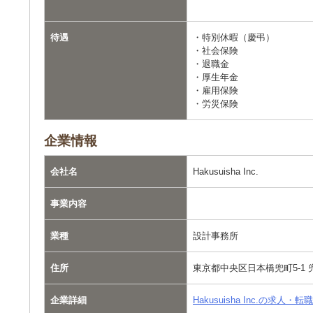
待遇
・特別休暇（慶弔）
・社会保険
・退職金
・厚生年金
・雇用保険
・労災保険
企業情報
会社名
Hakusuisha Inc.
事業内容
業種
設計事務所
住所
東京都中央区日本橋兜町5-1 
企業詳細
Hakusuisha Inc.の求人