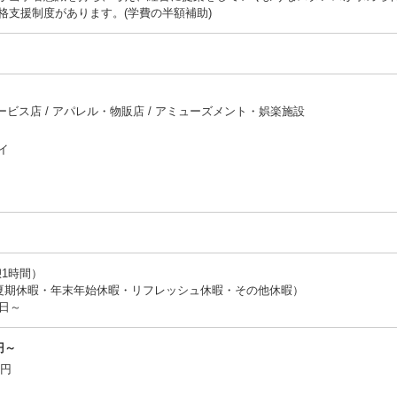
格支援制度があります。(学費の半額補助)
サービス店 / アパレル・物販店 / アミューズメント・娯楽施設
イ
憩1時間）
・夏期休暇・年末年始休暇・リフレッシュ休暇・その他休暇）
日～
円～
万円