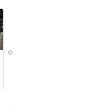
株式会社タフデザインプロダクトの
ホテルやレストラン
美容室をメインとしたデザイナーの
業施設のインテリア
求人情報
美容室、ショップ、クリニック、住空間等
インテリアデザイナー
のデザイナー
東京本社オフィス/大阪オフィス/名古屋
東京都港区元麻布 
オフィス/福岡オフィス/金沢オフィス
駅、六本木駅
株式会社タフデザインプロダクト
Hirsch Bedner Asso