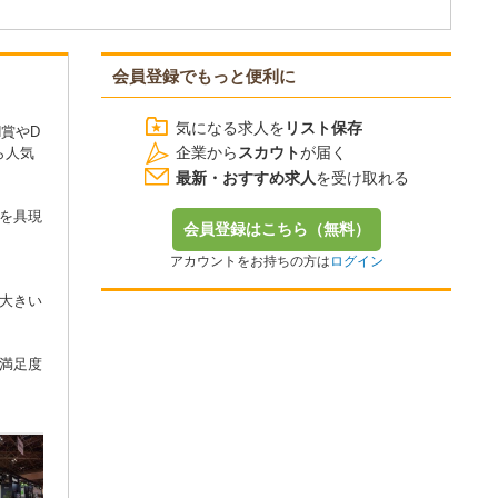
会員登録でもっと便利に
気になる求人を
リスト保存
賞やD
企業から
スカウト
が届く
ら人気
最新・おすすめ求人
を受け取れる
を具現
会員登録はこちら（無料）
アカウントをお持ちの方は
ログイン
大きい
満足度