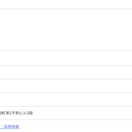
兜町第1平和ビル1階
・転職・採用情報