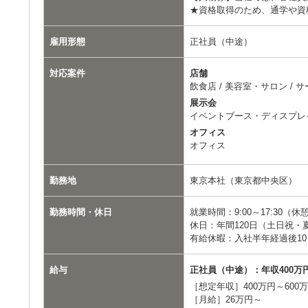
★資格取得のため、通学や資
雇用形態
正社員（中途）
対応案件
店舗
飲食店 / 美容室・サロン / 
展示会
イベントブース・ディスプレ
オフィス
オフィス
勤務地
東京本社（東京都中央区）
勤務時間・休日
就業時間：9:00～17:30（休
休日：年間120日（土日祝
有給休暇：入社半年経過後10
給与
正社員（中途）：年収400万
［想定年収］400万円～600
［月給］26万円～