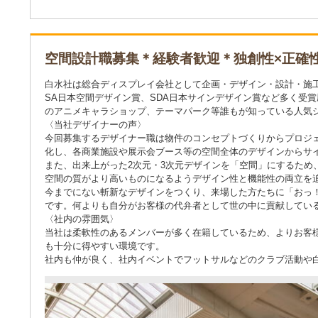
空間設計職募集＊経験者歓迎＊独創性×正確
白水社は総合ディスプレイ会社として企画・デザイン・設計・施工・
SA日本空間デザイン賞、SDA日本サインデザイン賞など多く受
のアニメキャラショップ、テーマパーク等誰もが知っている人気
〈当社デザイナーの声〉
今回募集するデザイナー職は物件のコンセプトづくりからプロジ
化し、各商業施設や展示会ブース等の空間全体のデザインからサ
また、出来上がった2次元・3次元デザインを「空間」にするため
空間の質がより高いものになるようデザイン性と機能性の両立を
今までにない斬新なデザインをつくり、来場した方たちに「おっ
です。何よりも自分がお客様の代弁者として世の中に貢献してい
〈社内の雰囲気〉
当社は柔軟性のあるメンバーが多く在籍しているため、よりお客
も十分に得やすい環境です。
社内も仲が良く、社内イベントでフットサルなどのクラブ活動や