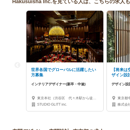
Hakusuisha Inc.を見ている人は、こちらの求
世界各国でグローバルに活躍したい
【将来は
方募集
ザイン設
インテリアデザイナー(新卒・中途)
デザイン設
東京本社（渋谷区 代々木駅から徒歩3
東京都
分) [海外出張有り]
7F （
STUDIO GLITT inc.
株式会