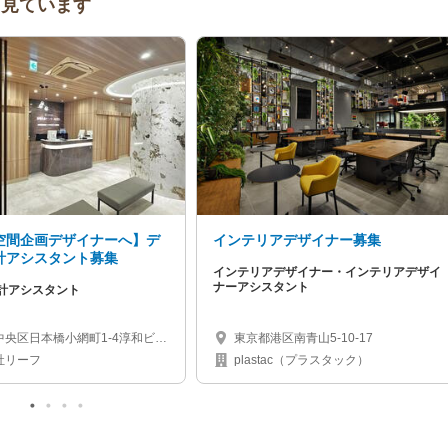
人も見ています
空間企画デザイナーへ】デ
インテリアデザイナー募集
計アシスタント募集
インテリアデザイナー・インテリアデザイ
ナーアシスタント
計アシスタント
中央区日本橋小網町1-4淳和ビル
東京都港区南青山5-10-17
茅場町駅から3分）
社リーフ
plastac（プラスタック）