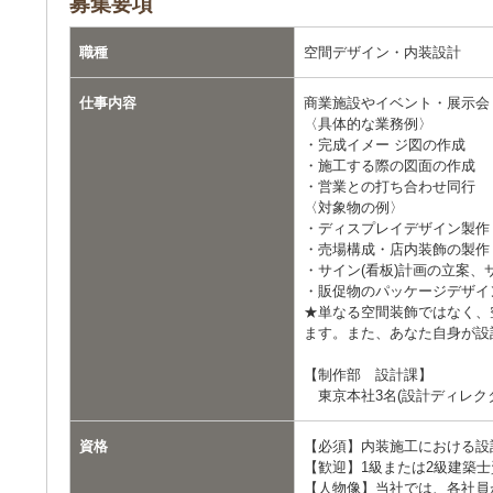
募集要項
職種
空間デザイン・内装設計
仕事内容
商業施設やイベント・展示会
〈具体的な業務例〉
・完成イメー ジ図の作成
・施工する際の図面の作成
・営業との打ち合わせ同行
〈対象物の例〉
・ディスプレイデザイン製作
・売場構成・店内装飾の製作
・サイン(看板)計画の立案、
・販促物のパッケージデザイ
★単なる空間装飾ではなく、
ます。また、あなた自身が設
【制作部 設計課】
東京本社3名(設計ディレクタ
資格
【必須】内装施工における設
【歓迎】1級または2級建築士
【人物像】当社では、各社員