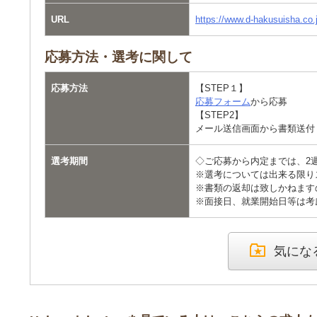
URL
https://www.d-hakusuisha.co.
応募方法・選考に関して
応募方法
【STEP１】
応募フォーム
から応募
【STEP2】
メール送信画面から書類送付
選考期間
◇ご応募から内定までは、2
※選考については出来る限り
※書類の返却は致しかねます
※面接日、就業開始日等は考
気にな