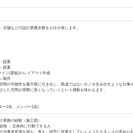
・店舗などの設計業務全般をお任せ致します。
・提案
・提案
サイン(看板)のレイアウト作成
ン製作
空間の可能性を最大限に引き出し、既成ではないモノを生み出すような仕事
計した空間が実際に形となっていくという感動を味わえます。
ー2名、メンバー1名)
計業務の経験（施工図）
資格 ・主体的に行動できる人
が当事者意識を持ち、考え、経営に提案をしていくようなスタンスが求めら