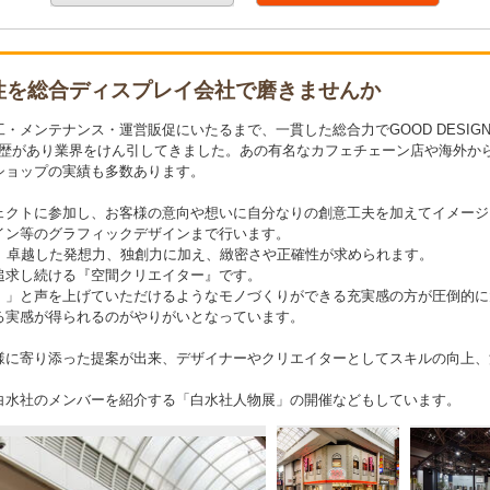
性を総合ディスプレイ会社で磨きませんか
メンテナンス・運営販促にいたるまで、一貫した総合力でGOOD DESIGN
賞歴があり業界をけん引してきました。あの有名なカフェチェーン店や海外か
ショップの実績も多数あります。
ェクトに参加し、お客様の意向や想いに自分なりの創意工夫を加えてイメージ
イン等のグラフィックデザインまで行います。
、卓越した発想力、独創力に加え、緻密さや正確性が求められます。
追求し続ける『空間クリエイター』です。
！」と声を上げていただけるようなモノづくりができる充実感の方が圧倒的に
る実感が得られるのがやりがいとなっています。
様に寄り添った提案が出来、デザイナーやクリエイターとしてスキルの向上、
白水社のメンバーを紹介する「白水社人物展」の開催などもしています。