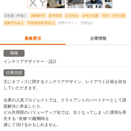
正社員（中途）
未経験OK
新卒歓迎
土日休み
女性が活躍
40代・50代活躍
資格手当あり
中途採用者5割以上
空間デザイン・空間設計
募集要項
企業情報
職種
インテリアデザイナー・設計
仕事内容
主にオフィスに関するインテリアデザイン、レイアウト計画を担当
していただきます。
企業の入居プロジェクトでは、クライアントのパートナーとして課
題解決に奔走したり、
ビル共用部のバリューアップ化では、古くなってしまった環境を再
生する “改修”の醍醐味を
感じて頂けるかもしれません。