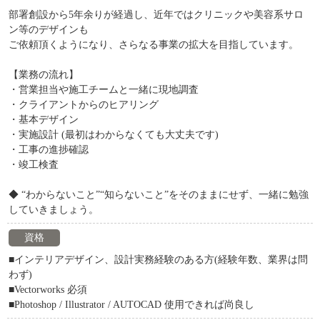
部署創設から5年余りが経過し、近年ではクリニックや美容系サロ
ン等のデザインも
ご依頼頂くようになり、さらなる事業の拡大を目指しています。
【業務の流れ】
・営業担当や施工チームと一緒に現地調査
・クライアントからのヒアリング
・基本デザイン
・実施設計 (最初はわからなくても大丈夫です)
・工事の進捗確認
・竣工検査
◆ “わからないこと”“知らないこと”をそのままにせず、一緒に勉強
していきましょう。
資格
■インテリアデザイン、設計実務経験のある方(経験年数、業界は問
わず)
■Vectorworks 必須
■Photoshop / Illustrator / AUTOCAD 使用できれば尚良し