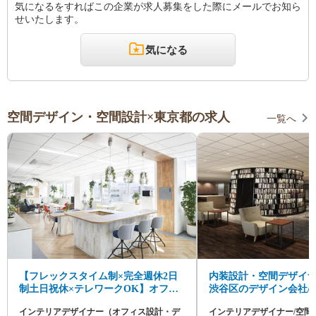
気になるをすればこの企業が求人募集をした際にメールでお知ら
せいたします。
気になる
空間デザイン・空間設計×東京都の求人
一覧へ
【フレックスタイム制×完全週休2日
内装設計・空間デザイナ
制土日祝休×テレワークOK】オフィ
渋谷区のデザイン会社/
スデザイナー募集！ワンストップ対
均年齢25歳
インテリアデザイナー（オフィス設計・デ
インテリアデザイナー/空間デ
応◎