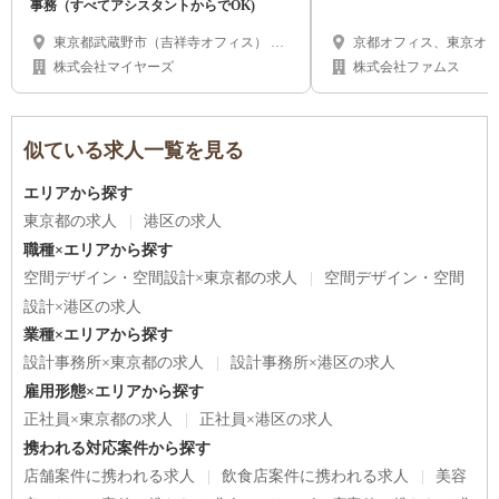
事務（すべてアシスタントからでOK)
東京都武蔵野市（吉祥寺オフィス） 北
京都オフィス、東京オ
海道札幌市（札幌オフィス）
地の選択可】
株式会社マイヤーズ
株式会社ファムス
似ている求人一覧を見る
エリアから探す
東京都の求人
港区の求人
職種×エリアから探す
空間デザイン・空間設計×東京都の求人
空間デザイン・空間
設計×港区の求人
業種×エリアから探す
設計事務所×東京都の求人
設計事務所×港区の求人
雇用形態×エリアから探す
正社員×東京都の求人
正社員×港区の求人
携われる対応案件から探す
店舗案件に携われる求人
飲食店案件に携われる求人
美容