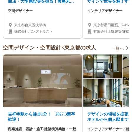
面店・大型施設等を担当！実務未経
ザインで世界を魅了す
験から挑戦できる環境！年休120日/土
デザイナー募集！
空間デザイナー
インテリアデザイナー
日休み
東京都台東区浅草橋
東京都墨田区横川2-19-
「押上」駅より徒歩8分
株式会社ボンズトラスト
有限会社上野建築研究
空間デザイン・空間設計×東京都の求人
一覧へ
吉祥寺駅から徒歩1分！ 2027.3新卒
デザインの領域を拡張
歓迎！
ホテルから個人邸まで
な発想で挑む建築、イ
商業施設 設計・施工/建築積算業務・一般
インテリアデザイナー／建
イナー募集