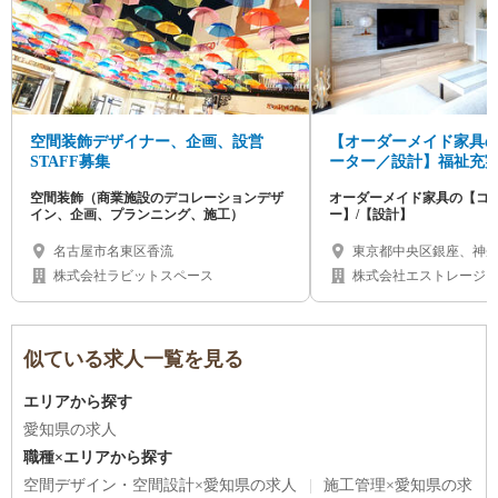
空間装飾デザイナー、企画、設営
【オーダーメイド家具
STAFF募集
ーター／設計】福祉充
でキャリアアップ！
空間装飾（商業施設のデコレーションデザ
オーダーメイド家具の【コ
イン、企画、プランニング、施工）
ー】/【設計】
名古屋市名東区香流
東京都中央区銀座、神
区、愛知県名古屋市千
株式会社ラビットスペース
株式会社エストレージ
似ている求人一覧を見る
エリアから探す
愛知県の求人
職種×エリアから探す
空間デザイン・空間設計×愛知県の求人
施工管理×愛知県の求