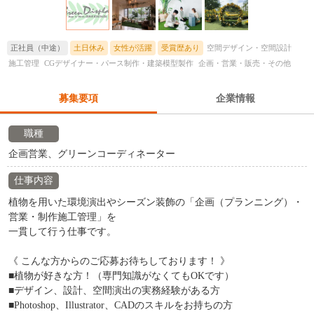
正社員（中途）
土日休み
女性が活躍
受賞歴あり
空間デザイン・空間設計
施工管理
CGデザイナー・パース制作・建築模型製作
企画・営業・販売・その他
募集要項
企業情報
職種
企画営業、グリーンコーディネーター
仕事内容
植物を用いた環境演出やシーズン装飾の「企画（プランニング）・
営業・制作施工管理」を
一貫して行う仕事です。
《 こんな方からのご応募お待ちしております！ 》
■植物が好きな方！（専門知識がなくてもOKです）
■デザイン、設計、空間演出の実務経験がある方
■Photoshop、Illustrator、CADのスキルをお持ちの方