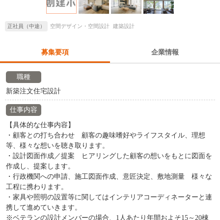
正社員（中途）
空間デザイン・空間設計
建築設計
募集要項
企業情報
職種
新築注文住宅設計
仕事内容
【具体的な仕事内容】
・顧客との打ち合わせ 顧客の趣味嗜好やライフスタイル、理想
等、様々な想いを聴き取ります。
・設計図面作成／提案 ヒアリングした顧客の想いをもとに図面を
作成し、提案します。
・行政機関への申請、施工図面作成、意匠決定、敷地測量 様々な
工程に携わります。
・家具や照明の設置等に関してはインテリアコーディネーターと連
携して進めていきます。
※ベテランの設計メンバーの場合、1人あたり年間およそ15～20棟