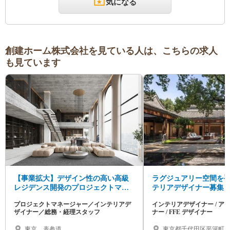
気になる
創建ホーム株式会社を見ている人は、こちらの求人
も見ています
【事業拡大】デザイン性の高い高級
ラグジュアリー空間を
レジデンス開発のプロジェクトマネ
テリアデザイナー募集
ージャー／インテリアデザイナー募
プロジェクトマネージャー／インテリアデ
インテリアデザイナー / ア
集
ザイナー／総務・経理スタッフ
ナー / FFE デザイナー
東京 表参道
東京都千代田区平河町1