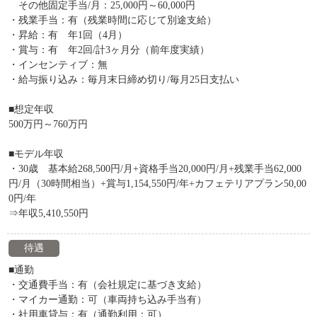
その他固定手当/月：25,000円～60,000円
・残業手当：有（残業時間に応じて別途支給）
・昇給：有 年1回（4月）
・賞与：有 年2回/計3ヶ月分（前年度実績）
・インセンティブ：無
・給与振り込み：毎月末日締め切り/毎月25日支払い
■想定年収
500万円～760万円
■モデル年収
・30歳 基本給268,500円/月+資格手当20,000円/月+残業手当62,000
円/月（30時間相当）+賞与1,154,550円/年+カフェテリアプラン50,00
0円/年
⇒年収5,410,550円
待遇
■通勤
・交通費手当：有（会社規定に基づき支給）
・マイカー通勤：可（車両持ち込み手当有）
・社用車貸与：有（通勤利用：可）