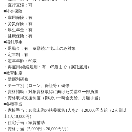
・直行直帰：可
■社会保険
・雇用保険：有
・労災保険：有
・厚生年金：有
・健康保険：有
■福利厚生
・退職金：有 ※勤続1年以上のみ対象
・定年制：有
・定年年齢：60歳
・再雇用/継続雇用：有 65歳まで（嘱託雇用）
■教育制度
・階層別研修
・テーマ別（ローン、保証等）研修
・資格補助：対象資格取得に向けた受講料一部負担
・資格取得支援制度（御祝い一時金支給、月額手当）
■各種手当
・家族手当：18歳未満の扶養家族1人あたり20,000円支給（2人目以
上1人10,000円）
・住宅手当：家賃補助
・資格手当（5,000円～20,000円/月）