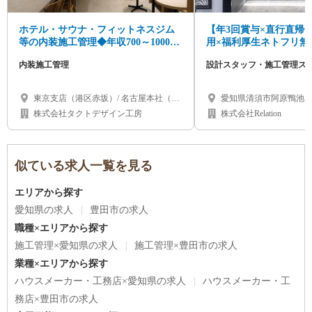
ホテル・サウナ・フィットネスジム
【年3回賞与×直行直帰O
等の内装施工管理◆年収700～1000万
用×福利厚生ネトフリ無
円◆直行直帰OK
の内装設計/施工管理を
内装施工管理
設計スタッフ・施工管理ス
東京支店（港区赤坂）/ 名古屋本社（名
愛知県清須市阿原鴨池18
古屋市千種区）/ 大阪支店（心斎橋）/ 北
株式会社タクトデザイン工房
株式会社Relation
海道（札幌市）/ 福岡県 / 沖縄県
似ている求人一覧を見る
エリアから探す
愛知県の求人
豊田市の求人
職種×エリアから探す
施工管理×愛知県の求人
施工管理×豊田市の求人
業種×エリアから探す
ハウスメーカー・工務店×愛知県の求人
ハウスメーカー・工
務店×豊田市の求人