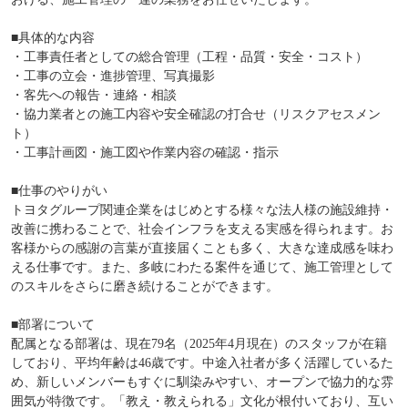
■具体的な内容
・工事責任者としての総合管理（工程・品質・安全・コスト）
・工事の立会・進捗管理、写真撮影
・客先への報告・連絡・相談
・協力業者との施工内容や安全確認の打合せ（リスクアセスメン
ト）
・工事計画図・施工図や作業内容の確認・指示
■仕事のやりがい
トヨタグループ関連企業をはじめとする様々な法人様の施設維持・
改善に携わることで、社会インフラを支える実感を得られます。お
客様からの感謝の言葉が直接届くことも多く、大きな達成感を味わ
える仕事です。また、多岐にわたる案件を通じて、施工管理として
のスキルをさらに磨き続けることができます。
■部署について
配属となる部署は、現在79名（2025年4月現在）のスタッフが在籍
しており、平均年齢は46歳です。中途入社者が多く活躍しているた
め、新しいメンバーもすぐに馴染みやすい、オープンで協力的な雰
囲気が特徴です。「教え・教えられる」文化が根付いており、互い