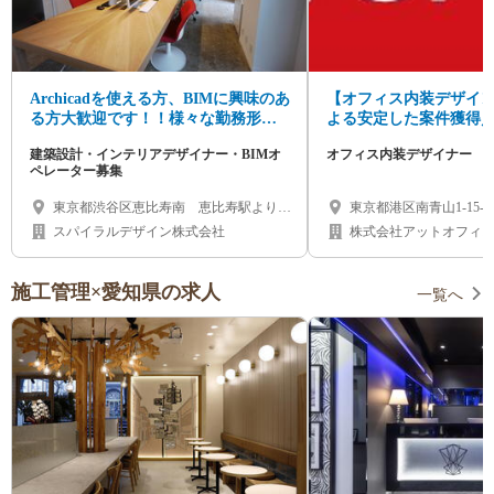
Archicadを使える方、BIMに興味のあ
【オフィス内装デザイ
る方大歓迎です！！様々な勤務形態
よる安定した案件獲得
(時短・契約社員・正社員・業務委託)
標達成を目指す環境／年
建築設計・インテリアデザイナー・BIMオ
オフィス内装デザイナー
が可能。
ペレーター募集
東京都渋谷区恵比寿南 恵比寿駅より徒
東京都港区南青山1-15-9
歩4分
階
スパイラルデザイン株式会社
株式会社アットオフィ
施工管理×愛知県の求人
一覧へ