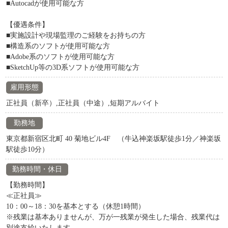
■Autocadが使用可能な方
【優遇条件】
■実施設計や現場監理のご経験をお持ちの方
■構造系のソフトが使用可能な方
■Adobe系のソフトが使用可能な方
■SketchUp等の3D系ソフトが使用可能な方
雇用形態
正社員（新卒）,正社員（中途）,短期アルバイト
勤務地
東京都新宿区北町 40 菊地ビル4F （牛込神楽坂駅徒歩1分／神楽坂
駅徒歩10分）
勤務時間・休日
【勤務時間】
≪正社員≫
10：00～18：30を基本とする（休憩1時間）
※残業は基本ありませんが、万が一残業が発生した場合、残業代は
別途支給いたします。