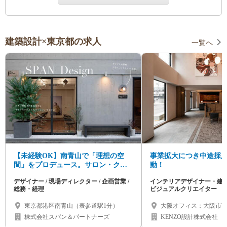
建築設計×東京都の求人
一覧へ
【未経験OK】南青山で「理想の空
事業拡大につき中途採
間」をプロデュース。サロン・クリ
動！
ニック等の店舗内装（企画営業/デザ
デザイナー / 現場ディレクター / 企画営業 /
インテリアデザイナー・建
イナー/施工管理/総務・経理）
総務・経理
ビジュアルクリエイター
東京都港区南青山（表参道駅1分）
大阪オフィス：大阪市西
京オフィス：東京都渋
株式会社スパン＆パートナーズ
KENZO設計株式会社