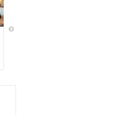
【オーダーメイド家具のコーディネ
ーター／設計】福祉充実◎成長企業
でキャリアアップ！
オーダーメイド家具の【コーディネータ
ー】/【設計】
東京都中央区銀座、神奈川県横浜市西
区、愛知県名古屋市千種区
株式会社エストレージ