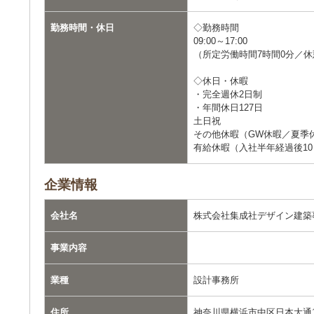
勤務時間・休日
◇勤務時間
09:00～17:00
（所定労働時間7時間0分／休
◇休日・休暇
・完全週休2日制
・年間休日127日
土日祝
その他休暇（GW休暇／夏季
有給休暇（入社半年経過後1
企業情報
会社名
株式会社集成社デザイン建築
事業内容
業種
設計事務所
住所
神奈川県横浜市中区日本大通14