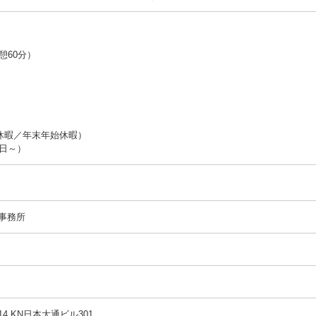
憩60分）
休暇／年末年始休暇）
0日～）
事務所
 KN日本大通ビル301