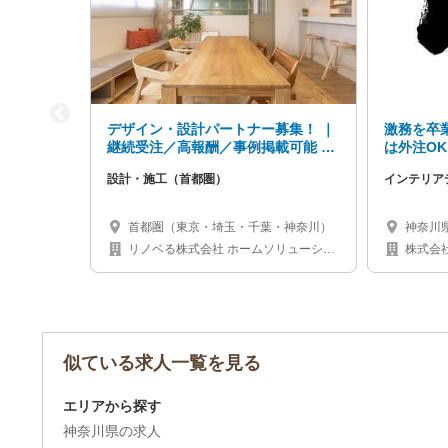
デザイン・設計パートナー募集！ ｜
激務を卒
継続受注／高報酬／事例掲載可能 ｜
は外注O
首都圏
デザイナ
設計・施工（首都圏）
インテリア
首都圏（東京・埼玉・千葉・神奈川）
神奈川
リノベる株式会社 ホームソリューショ
株式会
ン本部
似ている求人一覧を見る
エリアから探す
神奈川県の求人