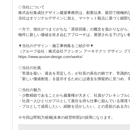
◇当社について
株式会社集成社デザイン建築事務所は、創業以来、親切で積極的
当社はオリジナルデザインに加え、マーケット観点に基づく細部
一方で、他社がつまりがちな「原状回復」の概念を負かりながら
物件に新しい価値を吹き込むアプローチは、展望される下げない
▼当社のデザイン・施工事例集をご紹介中▼
（グループ会社：株式会社アクシオン アーキテクツ デザイン プ
https://www.axsion-design.com/works/
◇当社の社風
「常識を疑い、過去を否定しろ」が社長の座右の銘です。常識的
「新しい価値創造」を提示するためには過去を懐疑的に見つめ、
◇当社の魅力
・少数精鋭であることから裁量権が大きく、社員がフレキシブル
・社員一人ひとりがプロとして責任を持ち仕事に励んでいる環境
・プロとして成長したい。経験を活かしたい。との意欲のある方
※今回は即戦力候補(未来の経営幹部)の採用になります。