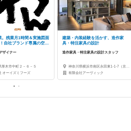
業。残業月1時間＆実施図面
建築・内装経験を活かす、造作家
K！自社ブランド専属の空間
具・特注家具の設計
ー募集
デザイナー
造作家具・特注家具の設計スタッフ
県厚木市中町２－６－５
神奈川県横浜市南区永田東1-1-7（京急
「井土ヶ谷駅」徒歩2分）
社 オーイズミフーズ
有限会社アーヴィック