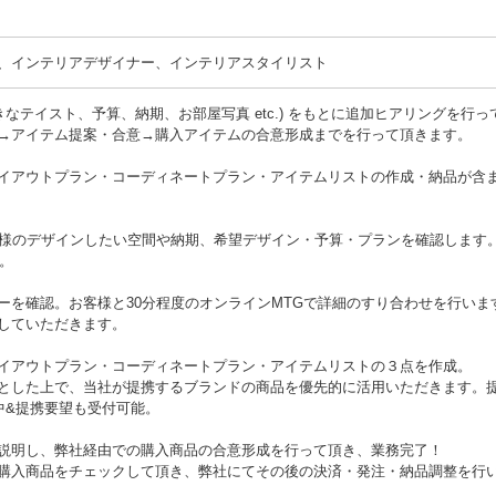
、インテリアデザイナー、インテリアスタイリスト
きなテイスト、予算、納期、お部屋写真 etc.) をもとに追加ヒアリングを行っ
→アイテム提案・合意→購入アイテムの合意形成までを行って頂きます。
イアウトプラン・コーディネートプラン・アイテムリストの作成・納品が含
お客様のデザインしたい空間や納期、希望デザイン・予算・プランを確認します
す。
ーを確認。お客様と30分程度のオンラインMTGで詳細のすり合わせを行いま
していただきます。
イアウトプラン・コーディネートプラン・アイテムリストの３点を作成。
とした上で、当社が提携するブランドの商品を優先的に活用いただきます。
中&提携要望も受付可能。
説明し、弊社経由での購入商品の合意形成を行って頂き、業務完了！
購入商品をチェックして頂き、弊社にてその後の決済・発注・納品調整を行