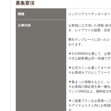
募集要項
職種
インテリアコーディネーター
仕事内容
お客様に入力頂いた情報 (好
き、レイアウトの提案・合意
弊社テンプレートに沿ったレ
おります。
▼S-CANVASを通じて、
※主な顧客層は25～45歳で
▼公式ラインを通じてオーダ
※お客様をプロとしてリード
▼集まった情報をもとに、レ
※お客様の満足度を第一優先
ランド150社以上。随時拡大
▼ご提案プランをお客様へご
※アイテムリスト内にお客様
す。