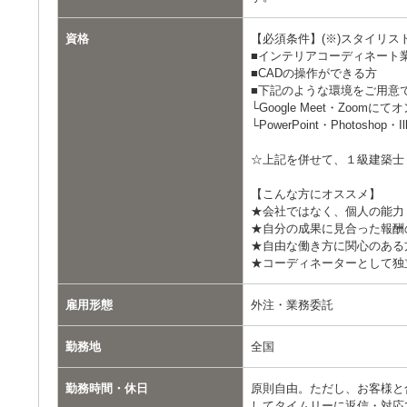
資格
【必須条件】(※)スタイリ
■インテリアコーディネート
■CADの操作ができる方
■下記のような環境をご用意
└Google Meet・Zo
└PowerPoint・Photos
☆上記を併せて、１級建築士
【こんな方にオススメ】
★会社ではなく、個人の能力
★自分の成果に見合った報酬
★自由な働き方に関心のある
★コーディネーターとして独
雇用形態
外注・業務委託
勤務地
全国
勤務時間・休日
原則自由。ただし、お客様と
してタイムリーに返信・対応