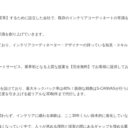
体験を変革】するために設立した会社で、既存のインテリアコーディネートの常識
常識を創り上げていきます。
ており、インテリアコーディネーター・デザイナーの持っている知見・スキル
ネートサービス。業界初となる上質な提案を【完全無料】でお客様に提供して
設けており、最大キックバック率は40%！面倒な雑務はS-CANVASが行う
度を引き上げる超リアルな3D制作まで代行します。
わらず、インテリアに纏わる体験は、ここ30年くらい抜本的に進化してい
強くなっていく中で、人々が求める理想と現実の間にあるギャップを埋める重