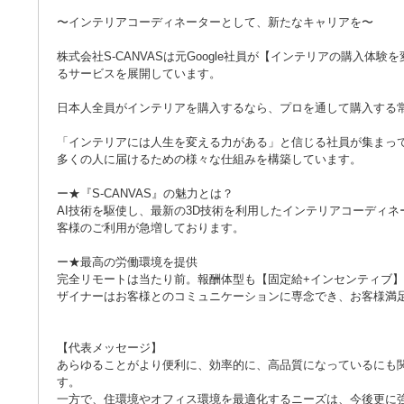
〜インテリアコーディネーターとして、新たなキャリアを〜
株式会社S-CANVASは元Google社員が【インテリアの購入
るサービスを展開しています。
日本人全員がインテリアを購入するなら、プロを通して購入する
「インテリアには人生を変える力がある」と信じる社員が集まっ
多くの人に届けるための様々な仕組みを構築しています。
ー★『S-CANVAS』の魅力とは？
AI技術を駆使し、最新の3D技術を利用したインテリアコーディ
客様のご利用が急増しております。
ー★最高の労働環境を提供
完全リモートは当たり前。報酬体型も【固定給+インセンティブ】を
ザイナーはお客様とのコミュニケーションに専念でき、お客様満足
【代表メッセージ】
あらゆることがより便利に、効率的に、高品質になっているにも関
す。
一方で、住環境やオフィス環境を最適化するニーズは、今後更に