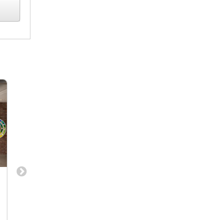
パート事務全般／インテリアデザイ
【上場・有名企業多
ナー／CGデザイナー・パース作成／
ィスプロジェクト担
現場管理・プロダクトデザイン／
に制限なく自由に働
パート事務全般／デザイナー／CGデザイ
プロジェクトマネジャ
CADオペレーター
トマネージャー募集◎
ナー・パース作成／現場管理・プロダクト
躍中！
デザイン／CADオペレーター