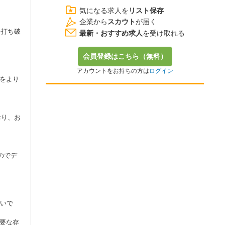
気になる求人を
リスト保存
企業から
スカウト
が届く
を打ち破
最新・おすすめ求人
を受け取れる
会員登録はこちら（無料）
アカウントをお持ちの方は
ログイン
をより
おり、お
のでデ
ないで
要な存