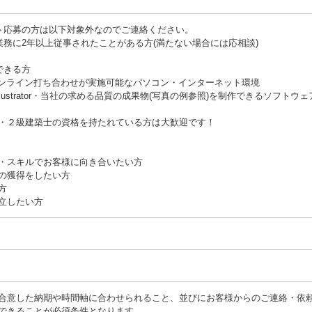
スト応募の方は以下対象外なのでご連絡ください。
業務に2年以上従事されたことがある方(満たない場合には応相談)
できる方
omにてオンライン打ち合わせが実施可能なパソコン・インターネット環境
hop・Illustrator・当社の求める品質の成果物(写真の例参照)を制作できるソフトウェ
・２級建築士の資格を持たれている方は大歓迎です！
・スキルでお客様に向き合いたい方
の獲得をしたい方
方
立したい方
合意した納期や時間軸に合わせられること、並びにお客様からのご連絡・依
できることが必須条件となります。