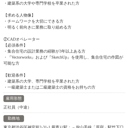
・建築系の大学や専門学校を卒業された方
【求める人物像】
・チームワークを大切にできる方
・明るく前向きに業務に取り組める方
②CADオペレーター
【必須条件】
・集合住宅の設計業務の経験が3年以上ある方
・『Vectorworks』および『SketchUp』を使用し、集合住宅の作図が
可能な方
【歓迎条件】
・建築系の大学、専門学校を卒業された方
・一級建築士または二級建築士の資格をお持ちの方
雇用形態
正社員（中途）
勤務地
東京都渋谷区神宮前2-31-1 最寄り駅： – JR山手線「原宿」駅竹下口