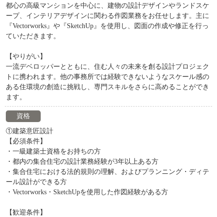
都心の高級マンションを中心に、建物の設計デザインやランドスケ
ープ、インテリアデザインに関わる作図業務をお任せします。主に
『Vectorworks』や『SketchUp』を使用し、図面の作成や修正を行っ
ていただきます。
【やりがい】
一流デベロッパーとともに、住む人々の未来を創る設計プロジェク
トに携われます。他の事務所では経験できないようなスケール感の
ある住環境の創造に挑戦し、専門スキルをさらに高めることができ
ます。
資格
①建築意匠設計
【必須条件】
・一級建築士資格をお持ちの方
・都内の集合住宅の設計業務経験が3年以上ある方
・集合住宅における法的規則の理解、およびプランニング・ディテ
ール設計ができる方
・Vectorworks・SketchUpを使用した作図経験がある方
【歓迎条件】