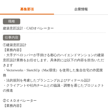
募集要項
企業情報
職種
建築意匠設計・CADオペレーター
仕事内容
①建築意匠設計
【業務内容】
・大手デベロッパーが手掛ける都心のハイエンドマンションの建築
意匠設計業務をお任せします。具体的には以下の内容を担当いただ
きます
・Vectorworks・SketchUp（Mac環境）を使用した集合住宅の作図業
務
・法的規則を考慮したプランニングおよびディテール設計
・クライアントや社内チームとの協議・調整を通じたプロジェクト
の推進
②ＣＡＤオペレーター
【業務内容】