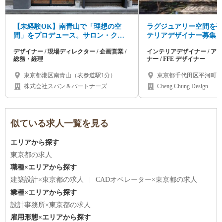
【未経験OK】南青山で「理想の空
ラグジュアリー空間を
間」をプロデュース。サロン・クリ
テリアデザイナー募集
ニック等の店舗内装（企画営業/デザ
デザイナー / 現場ディレクター / 企画営業 /
インテリアデザイナー / ア
イナー/施工管理/総務・経理）
総務・経理
ナー / FFE デザイナー
東京都港区南青山（表参道駅1分）
東京都千代田区平河町1
株式会社スパン＆パートナーズ
Cheng Chung Design
似ている求人一覧を見る
エリアから探す
東京都の求人
職種×エリアから探す
建築設計×東京都の求人
CADオペレーター×東京都の求人
業種×エリアから探す
設計事務所×東京都の求人
雇用形態×エリアから探す