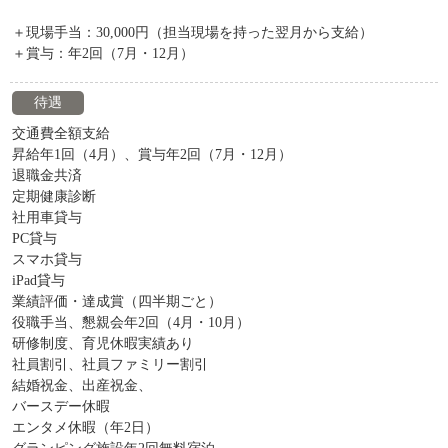
＋現場手当：30,000円（担当現場を持った翌月から支給）
＋賞与：年2回（7月・12月）
待遇
交通費全額支給
昇給年1回（4月）、賞与年2回（7月・12月）
退職金共済
定期健康診断
社用車貸与
PC貸与
スマホ貸与
iPad貸与
業績評価・達成賞（四半期ごと）
役職手当、懇親会年2回（4月・10月）
研修制度、育児休暇実績あり
社員割引、社員ファミリー割引
結婚祝金、出産祝金、
バースデー休暇
エンタメ休暇（年2日）