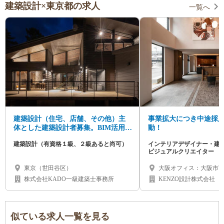
建築設計×東京都の求人
一覧へ
建築設計（住宅、店舗、その他）主
事業拡大につき中途採
体とした建築設計者募集。BIM活用の
動！
充実設計。正社員、契約社員
建築設計（有資格１級、２級あると尚可）
インテリアデザイナー・建
ビジュアルクリエイター
東京（世田谷区）
大阪オフィス：大阪市西
京オフィス：東京都渋
株式会社KADO一級建築士事務所
KENZO設計株式会社
似ている求人一覧を見る