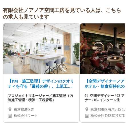
有限会社ノアノア空間工房を見ている人は、こちら
の求人も見ています
【PM・施工監理】デザインのクオリ
【空間デザイナー／ア
ティを守る「最後の砦」。上流工程
ホテル・飲食店特化の
から入り込み、予算・品質・スケジ
求し、圧倒的成長を。
プロジェクトマネージャー／施工監理（内
01- 空間デザイナー / 02
ュールを操るプロジェクトの司令
装施工管理・積算・工程管理）
ナー / 03- インターン生
塔。
東京都港区芝
東京都港区海岸3-15-15 
株式会社ワーク
株式会社 DESIGN STUD