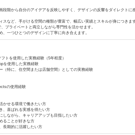
画段階から自分のアイデアを反映しやすく、デザインの反響をダイレクトに
ィスなど、手がける空間の種類が豊富で、幅広い実績とスキルが身につきま
で、プライベートと両立しながら専門性を活かせます。
め、一つひとつのデザインに丁寧に向き合えます。
CADソフトを使用した実務経験（5年程度）
otoshopを使用した実務経験
ー（特に、住空間または店舗空間）としての実務経験
Effectsの使用経験
活かせる環境で働きたい方
き、喜ばれる実感を得たい方
にしながら、キャリアアップも目指したい方
めることが好きな方
、長期的に活躍したい方