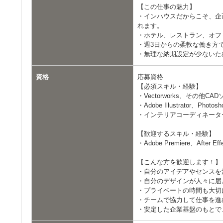
【この仕事の魅力】
・インハウスだからこそ、企
れます。
・ホテル、レストラン、オフ
・週3日からの柔軟な働き方
・無理な納期設定が少ないた
資格
応募資格
【必須スキル・経験】
・Vectorworks、その他
・Adobe Illustrator、Ph
・インテリアコーディネータ
【歓迎するスキル・経験】
・Adobe Premiere、After 
【こんな方を歓迎します！】
・自分のアイデアやセンスを
・自分のデザインが人々に届
・プライベートの時間も大切
・チームで協力して仕事を進
・安定した企業基盤のもとで