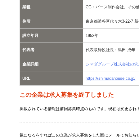
業種
CG・パース制作会社、その
住所
東京都渋谷区代々木3-22-7 
設立年月
1952年
代表者
代表取締役社長：島田 成年
企業詳細
シマダグループ株式会社の求
URL
https://shimadahouse.co.jp/
この企業は求人募集を終了しました
掲載されている情報は前回募集時点のものです。現在は変更され
気になるをすればこの企業が求人募集をした際にメールでお知ら