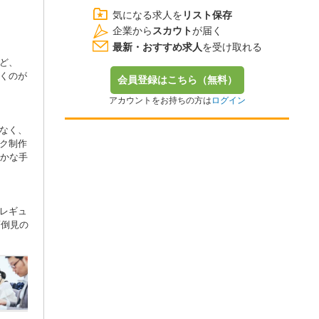
気になる求人を
リスト保存
企業から
スカウト
が届く
最新・おすすめ求人
を受け取れる
ど、
くのが
会員登録はこちら（無料）
アカウントをお持ちの方は
ログイン
なく、
ク制作
確かな手
レギュ
面倒見の