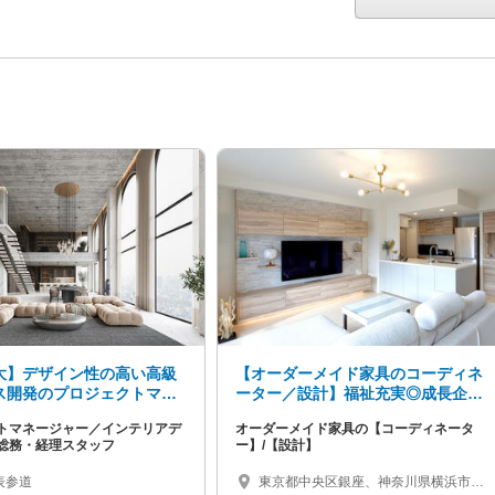
大】デザイン性の高い高級
【オーダーメイド家具のコーディネ
ス開発のプロジェクトマネ
ーター／設計】福祉充実◎成長企業
／インテリアデザイナー募
でキャリアアップ！
トマネージャー／インテリアデ
オーダーメイド家具の【コーディネータ
総務・経理スタッフ
ー】/【設計】
表参道
東京都中央区銀座、神奈川県横浜市西