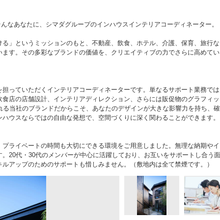
そんなあなたに、シマダグループのインハウスインテリアコーディネーター。
ける」というミッションのもと、不動産、飲食、ホテル、介護、保育、旅行な
います。その多彩なブランドの価値を、クリエイティブの力でさらに高めてい
を担っていただくインテリアコーディネーターです。単なるサポート業務では
飲食店の店舗設計、インテリアディレクション、さらには販促物のグラフィッ
れる当社のブランドだからこそ、あなたのデザインが大きな影響力を持ち、
ンハウスならではの自由な発想で、空間づくりに深く関わることができます。
、プライベートの時間も大切にできる環境をご用意しました。無理な納期やイ
。20代・30代のメンバーが中心に活躍しており、お互いをサポートし合う
キルアップのためのサポートも惜しみません。（敷地内は全て禁煙です。）