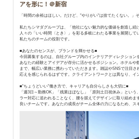
アを形に！＠新宿
「時間の余裕はほしい。だけど、"やりがい"は捨てたくない。」
私たちシマダグループは、「他社にない魅力的な価値を創造し続
人々の「いい時間〈とき〉」を彩る多岐にわたる事業を展開して
私たちのチームの役割です。
■あなたのセンスが、ブランドを輝かせる■
今回募集するのは、自社グループ内のインテリアディレクション
あなたの経験とアイデアが存分に活かせるポジション。ホテルや
まで、幅広い業務に携わっていただきます。雑誌やSNSで注目さ
応えを感じられるはずです。クライアントワークとは異なり、イ
■"ちょうどいい"働き方で、キャリアも自分らしさも大切に■
「週3日～勤務OK」「残業ほぼなし」「原則土日祝休み」という
ラー対応に追われることなく、腰を据えてデザインに取り組めます
良いチームです。あなたの成長がチーム全体の力になるため、ス