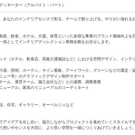
ディネーター（アルバイト・パート）
、あなたのインテリアセンスで彩る。チームで創り上げる、やりがい溢れる
動産、飲食、ホテル、介護、保育といった多様な事業のブランド価値向上を
一員としてインテリアディレクション業務全般をお任せします。
ンド（ホテル、飲食店、高級介護施設など）における空間デザイン、インテ
什器、照明、カーテン、サイン看板、アートワーク、グリーンなどの選定・
ニュー等）のグラフィックデザイン制作サポート
チーム、運営チーム、施工会社など）との連携、調整業務
ニューアル、家具のリニューアルのコーディネート
設、住宅、ギャラリー、オーベルジュなど
でアイデアを出し合い、協力しながらプロジェクトを進めていくスタイルで
う想いやセンスを大切に、より良い空間を一緒につくりあげていきましょう