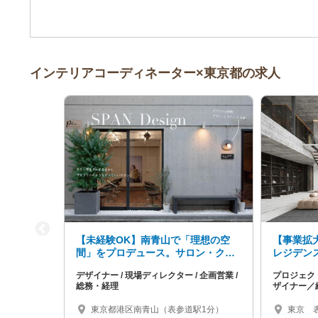
インテリアコーディネーター×東京都の求人
【未経験OK】南青山で「理想の空
【事業拡
間」をプロデュース。サロン・クリ
レジデン
ニック等の店舗内装（企画営業/デザ
ージャー
デザイナー / 現場ディレクター / 企画営業 /
プロジェク
イナー/施工管理/総務・経理）
集
総務・経理
ザイナー／
東京都港区南青山（表参道駅1分）
東京 