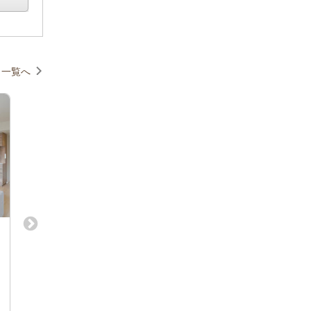
一覧へ
想い出に華を添える空間を。【フレ
【店舗デザイン】海
ックス制×土日休み】◎AIに代替でき
面店・大型施設等を
ない仕事◆実務2年以上の空間デザイ
験から挑戦できる環境
空間デザイン設計
空間デザイナー
ナー募集！
土日休み
東京都渋谷区神宮前４−１−２４
東京都台東区浅草橋