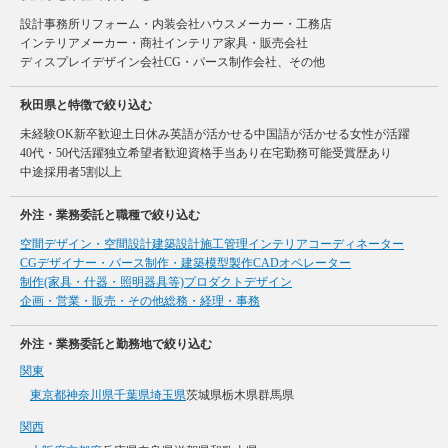
設計事務所
リフォーム・内装会社
ハウスメーカー・工務店
インテリアメーカー・商社
インテリア家具・販売会社
ディスプレイデザイン会社
CG・パース制作会社、その他
秋田県と特徴で絞り込む
未経験OK
新卒歓迎
土日休み
英語が活かせる
中国語が活かせる
女性が活躍
40代・50代活躍
独立希望者歓迎
資格手当あり
在宅勤務可能
受賞歴あり
中途採用者5割以上
外注・業務委託と職種で絞り込む
空間デザイン・空間設計
建築設計
施工管理
インテリアコーディネーター
CGデザイナー・パース制作・建築模型製作
CADオペレーター
制作(家具・什器・照明器具等)
プロダクトデザイン
企画・営業・販売・その他
総務・経理・事務
外注・業務委託と勤務地で絞り込む
関東
東京都
神奈川県
千葉県
埼玉県
茨城県
栃木県
群馬県
関西