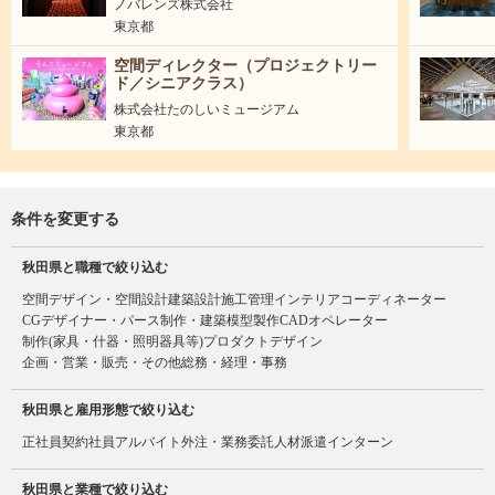
ノバレンズ株式会社
東京都
空間ディレクター（プロジェクトリー
ド／シニアクラス）
株式会社たのしいミュージアム
東京都
条件を変更する
秋田県と職種で絞り込む
空間デザイン・空間設計
建築設計
施工管理
インテリアコーディネーター
CGデザイナー・パース制作・建築模型製作
CADオペレーター
制作(家具・什器・照明器具等)
プロダクトデザイン
企画・営業・販売・その他
総務・経理・事務
秋田県と雇用形態で絞り込む
正社員
契約社員
アルバイト
外注・業務委託
人材派遣
インターン
秋田県と業種で絞り込む