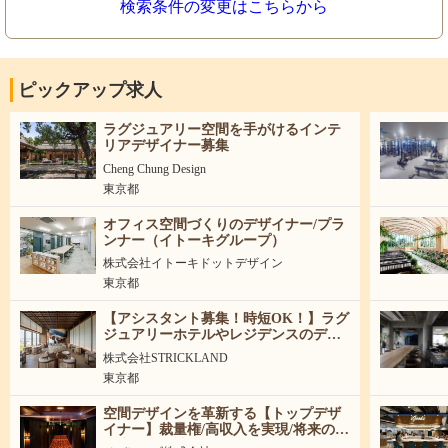
検索条件の変更はこちらから
ピックアップ求人
ラグジュアリー空間を手がけるインテ
リアデザイナー募集
Cheng Chung Design
東京都
オフィス空間づくりのデザイナー/プラ
ンナー（イトーキグループ）
株式会社イトーキドットデザイン
東京都
【アシスタント募集！時短OK！】ラグ
ジュアリーホテルやレジデンスのデザ
インを一緒に創りませんか！
株式会社STRICKLAND
東京都
空間デザインを革新する【トップデザ
イナー】裁量権/高収入を実現/将来の事
業責任者候補