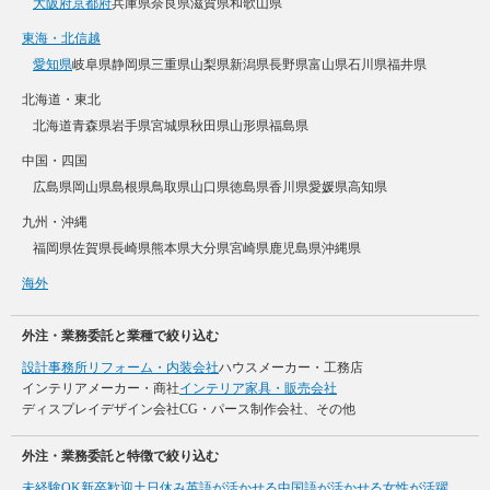
大阪府
京都府
兵庫県
奈良県
滋賀県
和歌山県
東海・北信越
愛知県
岐阜県
静岡県
三重県
山梨県
新潟県
長野県
富山県
石川県
福井県
北海道・東北
北海道
青森県
岩手県
宮城県
秋田県
山形県
福島県
中国・四国
広島県
岡山県
島根県
鳥取県
山口県
徳島県
香川県
愛媛県
高知県
九州・沖縄
福岡県
佐賀県
長崎県
熊本県
大分県
宮崎県
鹿児島県
沖縄県
海外
外注・業務委託と業種で絞り込む
設計事務所
リフォーム・内装会社
ハウスメーカー・工務店
インテリアメーカー・商社
インテリア家具・販売会社
ディスプレイデザイン会社
CG・パース制作会社、その他
外注・業務委託と特徴で絞り込む
未経験OK
新卒歓迎
土日休み
英語が活かせる
中国語が活かせる
女性が活躍