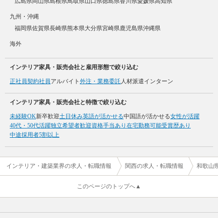
広島県
岡山県
島根県
鳥取県
山口県
徳島県
香川県
愛媛県
高知県
九州・沖縄
福岡県
佐賀県
長崎県
熊本県
大分県
宮崎県
鹿児島県
沖縄県
海外
インテリア家具・販売会社と雇用形態で絞り込む
正社員
契約社員
アルバイト
外注・業務委託
人材派遣
インターン
インテリア家具・販売会社と特徴で絞り込む
未経験OK
新卒歓迎
土日休み
英語が活かせる
中国語が活かせる
女性が活躍
40代・50代活躍
独立希望者歓迎
資格手当あり
在宅勤務可能
受賞歴あり
中途採用者5割以上
インテリア・建築業界の求人・転職情報
関西の求人・転職情報
和歌山
このページのトップへ▲