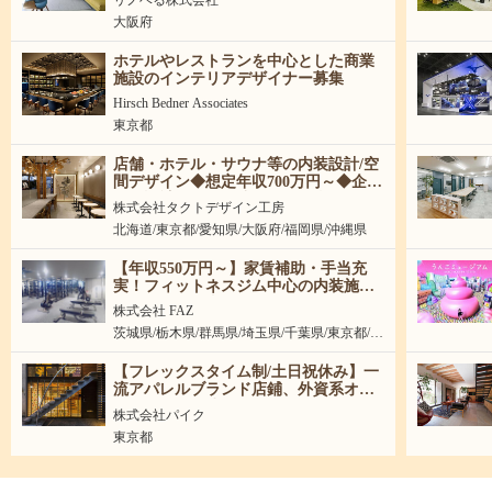
大阪府
ホテルやレストランを中心とした商業
施設のインテリアデザイナー募集
Hirsch Bedner Associates
東京都
店舗・ホテル・サウナ等の内装設計/空
間デザイン◆想定年収700万円～◆企
画・設計から引き渡しまで担当
株式会社タクトデザイン工房
北海道/東京都/愛知県/大阪府/福岡県/沖縄県
【年収550万円～】家賃補助・手当充
実！フィットネスジム中心の内装施工
管理／昼間工事メイン
株式会社 FAZ
茨城県/栃木県/群馬県/埼玉県/千葉県/東京都/神
奈川県/大阪府
【フレックスタイム制/土日祝休み】一
流アパレルブランド店鋪、外資系オフ
ィスメインの建築・インテリアデザイ
株式会社パイク
ナー募集！
東京都