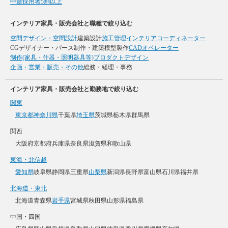
中途採用者5割以上
インテリア家具・販売会社と職種で絞り込む
空間デザイン・空間設計
建築設計
施工管理
インテリアコーディネーター
CGデザイナー・パース制作・建築模型製作
CADオペレーター
制作(家具・什器・照明器具等)
プロダクトデザイン
企画・営業・販売・その他
総務・経理・事務
インテリア家具・販売会社と勤務地で絞り込む
関東
東京都
神奈川県
千葉県
埼玉県
茨城県
栃木県
群馬県
関西
大阪府
京都府
兵庫県
奈良県
滋賀県
和歌山県
東海・北信越
愛知県
岐阜県
静岡県
三重県
山梨県
新潟県
長野県
富山県
石川県
福井県
北海道・東北
北海道
青森県
岩手県
宮城県
秋田県
山形県
福島県
中国・四国