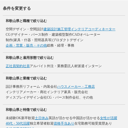
条件を変更する
和歌山県と職種で絞り込む
空間デザイン・空間設計
建築設計
施工管理
インテリアコーディネーター
CGデザイナー・パース制作・建築模型製作
CADオペレーター
制作(家具・什器・照明器具等)
プロダクトデザイン
企画・営業・販売・その他
総務・経理・事務
和歌山県と雇用形態で絞り込む
正社員
契約社員
アルバイト
外注・業務委託
人材派遣
インターン
和歌山県と業種で絞り込む
設計事務所
リフォーム・内装会社
ハウスメーカー・工務店
インテリアメーカー・商社
インテリア家具・販売会社
ディスプレイデザイン会社
CG・パース制作会社、その他
和歌山県と特徴で絞り込む
未経験OK
新卒歓迎
土日休み
英語が活かせる
中国語が活かせる
女性が活躍
40代・50代活躍
独立希望者歓迎
資格手当あり
在宅勤務可能
受賞歴あり