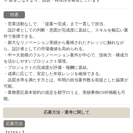
※ 数をこなすより、品質・再現性を重視しています
待遇
・営業活動なしで、「提案〜完成」まで一貫して担当。
設計者としての判断・意図が完成度に直結し、スキルを幅広い案
件で発揮できる。
・膨大なリノベーション実績から蓄積されたナレッジに触れなが
ら、設計者としての市場価値を高められる。
・中〜大規模のフルリノベーション案件が中心で、技術力・構成力
を活かしやすいプロジェクト環境。
・プロジェクトの完成度が評価・報酬に直結。
・成果に応じて、安定した年収レンジを確保できる。
品質水準を満たす方とは、年間の担当案件数を前提とした協業が
可能。
・業務委託基本契約の規定を順守のうえ、実績事例のHP掲載も可
能。
応募方法・選考に関して
応募方法
【STEP１】