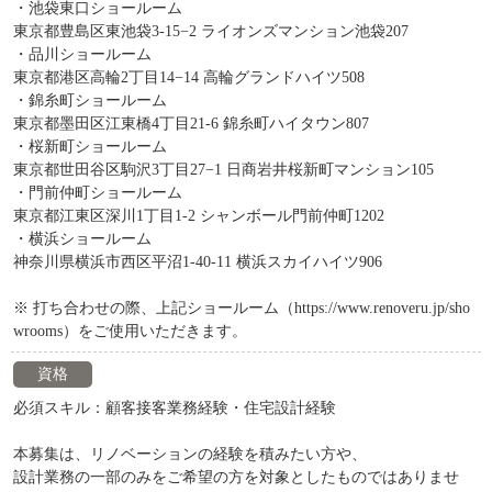
・池袋東口ショールーム
東京都豊島区東池袋3-15−2 ライオンズマンション池袋207
・品川ショールーム
東京都港区高輪2丁目14−14 高輪グランドハイツ508
・錦糸町ショールーム
東京都墨田区江東橋4丁目21-6 錦糸町ハイタウン807
・桜新町ショールーム
東京都世田谷区駒沢3丁目27−1 日商岩井桜新町マンション105
・門前仲町ショールーム
東京都江東区深川1丁目1-2 シャンボール門前仲町1202
・横浜ショールーム
神奈川県横浜市西区平沼1-40-11 横浜スカイハイツ906
※ 打ち合わせの際、上記ショールーム（https://www.renoveru.jp/sho
wrooms）をご使用いただきます。
資格
必須スキル：顧客接客業務経験・住宅設計経験
本募集は、リノベーションの経験を積みたい方や、
設計業務の一部のみをご希望の方を対象としたものではありませ