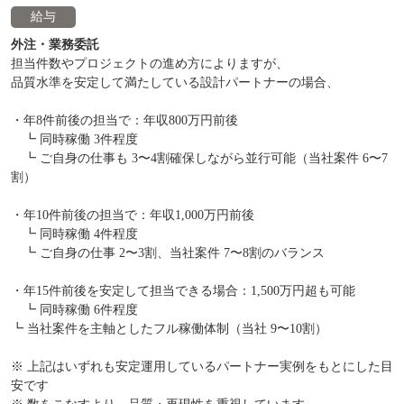
給与
外注・業務委託
担当件数やプロジェクトの進め方によりますが、
品質水準を安定して満たしている設計パートナーの場合、
・年8件前後の担当で：年収800万円前後
┗ 同時稼働 3件程度
┗ ご自身の仕事も 3〜4割確保しながら並行可能（当社案件 6〜7
割）
・年10件前後の担当で：年収1,000万円前後
┗ 同時稼働 4件程度
┗ ご自身の仕事 2〜3割、当社案件 7〜8割のバランス
・年15件前後を安定して担当できる場合：1,500万円超も可能
┗ 同時稼働 6件程度
┗ 当社案件を主軸としたフル稼働体制（当社 9〜10割）
※ 上記はいずれも安定運用しているパートナー実例をもとにした目
安です