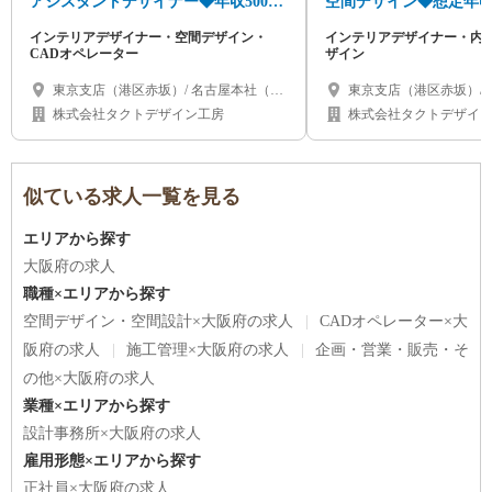
アシスタントデザイナー◆年収500万
空間デザイン◆想定年収
円～◆設計補助から成長可♪
企画・設計から引き渡
インテリアデザイナー・空間デザイン・
インテリアデザイナー・内
CADオペレーター
ザイン
東京支店（港区赤坂）/ 名古屋本社（名
東京支店（港区赤坂）/
古屋市千種区）/ 大阪支店（心斎橋）/ 北
古屋市千種区）/ 大阪支
株式会社タクトデザイン工房
株式会社タクトデザイ
海道（札幌市）/ 福岡県 / 沖縄県
海道（札幌市）/ 福岡県 
似ている求人一覧を見る
エリアから探す
大阪府の求人
職種×エリアから探す
空間デザイン・空間設計×大阪府の求人
CADオペレーター×大
阪府の求人
施工管理×大阪府の求人
企画・営業・販売・そ
の他×大阪府の求人
業種×エリアから探す
設計事務所×大阪府の求人
雇用形態×エリアから探す
正社員×大阪府の求人