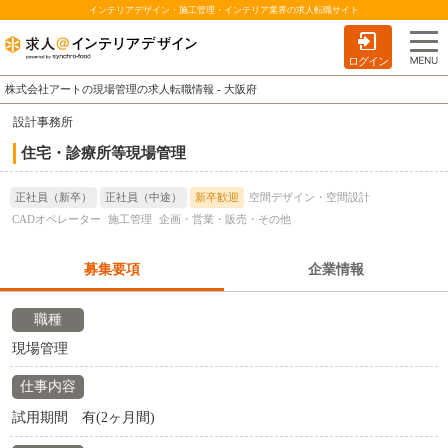
インテリアデザイン・施工管理・インテリア業界の求人転職サイト
ログイン
株式会社アートの現場管理の求人転職情報 - 大阪府
設計事務所
住宅・診療所等現場管理
正社員（新卒）
正社員（中途）
新卒歓迎
空間デザイン・空間設計
CADオペレーター
施工管理
企画・営業・販売・その他
募集要項
企業情報
職種
現場管理
仕事内容
試用期間 有(2ヶ月間)