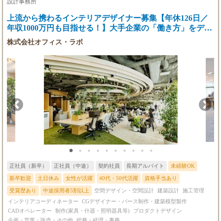
意図を汲み取って空気感まで表現し、自分の描いたビジュアルが
設計事務所
「本物の空間」として形になる醍醐味を味わえるポジションで
上流から携わるインテリアデザイナー募集【年休126日／
【3】空間デザイナー
す。 【7】現場クリエイター 現場で体と頭をフル活用したものづ
■年収350万円～800万円
年収1000万円も目指せる！】大手企業の「働き方」をデザ
くりを通じて、実際の店舗をつくる最前線のクリエイター。
■月給25万円～（能力・経験により優遇）
【8】施工管理者 現場クリエイターをサポートし、現場管理によ
インする！
株式会社オフィス・ラボ
※3ヶ月の試用期間有
り空間づくりを行います。 【9】総合企画室 バックオフィスから
※昇給随時
いい会社づくりを目指して各部署を支える。例えると学校部活に
おけるマネージャーのような業務。 【10】マーケティング HPや
SNSを活用し、会社の魅力を発信しファンづくりを担います。
【4】設計主任
【11】マルチスキルワーカー（外注） 現場で多様な工事に対応で
■年収550万円～
きる方を外部パートナーとして募集しています。 詳しくはぜひ、
■月給40万円～（能力・経験により優遇）
クロノバデザイン（03-6427-9657）までお気軽にお問い合わせく
※3ヶ月の試用期間有
ださい。 《クロノバデザインで働く魅力》 （1）成長できる環
※昇給随時
境 プロジェクトごとに、チーム編成を行います。経験豊富
なディレクター・デザイナーや施工管理者が集まり、チーム全員
でアイデアを出し合いながら成功する店舗をデザインします。経
【5】設計者・CADオペレーター
験が浅い方でも、役割を通じて一つ一つ学びながら成長できる環
■月給25万円～（能力・経験により優遇）
境が整っています。 （2）集中できる環境 空間デザイナー・現場
※3ヶ月の試用期間有
スタッフ（現場クリエイター、施工管理者）はその分野のスペシ
正社員（新卒）
正社員（中途）
契約社員
長期アルバイト
未経験OK
※昇給随時
ャリストとして業務を遂行しますので、自分の役割に集中してク
リエイティブな仕事に専念できます。 （3）常に変化があり、好
新卒歓迎
土日休み
女性が活躍
40代・50代活躍
資格手当あり
奇心が刺激されます。 幅広い分野とエリア、規模感のプロジェク
受賞歴あり
中途採用者5割以上
空間デザイン・空間設計
建築設計
施工管理
【6】現場クリエイター
トがあり、自分の興味のある分野に関わることができます。
インテリアコーディネーター
CGデザイナー・パース制作・建築模型製作
■年収450万円～
（4）チーム制 チーム制でプロジェクトを進行します。ディレク
CADオペレーター
制作(家具・什器・照明器具等)
プロダクトデザイン
■月給30万円～（能力・経験により優遇）
ターやチームメンバーに分からないこと等はすぐに聞ける協力体
企画・営業・販売・その他
総務・経理・事務