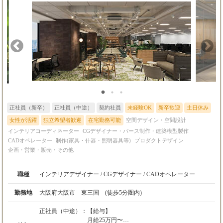
正社員（新卒）
正社員（中途）
契約社員
未経験OK
新卒歓迎
土日休み
女性が活躍
独立希望者歓迎
在宅勤務可能
空間デザイン・空間設計
インテリアコーディネーター
CGデザイナー・パース制作・建築模型製作
CADオペレーター
制作(家具・什器・照明器具等)
プロダクトデザイン
企画・営業・販売・その他
職種
インテリアデザイナー / CGデザイナー / CADオペレーター
勤務地
大阪府大阪市 東三国 (徒歩5分圏内)
正社員（中途）：
【給与】
月給25万円〜