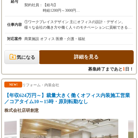
給与
※経験・スキルを考慮の上、決定します。
契約社員：
【給与】
時給1200円～3000円
【残業代】
※経験・スキルを考慮の上、決定します。
残業代は、別途全額支給します！
①ワークプレイスデザイン 主にオフィスの設計・デザイン。
仕事内容
深夜時給：22:00〜翌5:00の間は、基本時給の25％分を
様々な会社の働き方や働く人々のモチベーションに貢献できるよ
【諸手当】
割増して支給します。
うな空間をつくるお仕事です。 ＊初めは、図面の作成やインテリ
資格手当あり
アの選定等の補助業務からお願いしたいと思います。 ②CGパー
対応案件
商業施設 オフィス 医療・介護・福祉
【昇給・賞与】
スの制作 社内で設計したデザインや取引先の大手メーカーや設計
・昇給：年1回（1月）
【残業代】
事務所から依頼を受け、CG制作を行うお仕事です。CGは画像だ
・賞与：年1回（12月）
1日8時間、または週40時間を超える勤務については、
けでなく、VRやウォークスルー動画等も作成しています。 また
詳細を見る
気になる
時給を25％割増して全額支給します。
ドローンやAIを使った最新技術の導入を進めています。 ＊専門的
【試用期間】
な知識を使った業務になりますが、未経験でも興味とやる気があ
1
募集終了まであと
日！
あり
【諸手当】
れば、一生懸命お教えします！ ③植栽の企画・施工 植物を使っ
試用期間：2ヵ月間（本採用時と概ね条件変更
・通勤手当：規定支給（月20000円まで）
た企画・設計・施工を行います。 主に室内のフェイクグリーンを
なし）
・資格手当：あり
使ったものが多いので女性スタッフも活躍中！ ※植物に興味ある
リフォーム・内装会社
NEW!
方、お好きな方は大歓迎！ ④システム開発 設計業務やバックオ
【昇給・賞与】
フィスをサポートするwebサービス等を自社開発しています。 新
【年収624万円～】裁量大きく働くオフィス内装施工営業
・昇給：あり
事業のため現在は専門人材のみが対応しています。
／コアタイム10～15時・原則転勤なし
・賞与：規定なし 決算賞与のため、業績に応じて
株式会社店研創意
支払います。
【試用期間】
あり
（※試用期間ありの場合の記載例※）