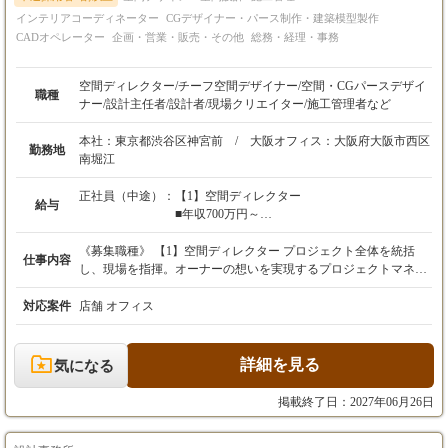
試用期間3ヵ月後に勤務状況に基づき上記
インテリアコーディネーター
CGデザイナー・パース制作・建築模型製作
年俸額を決定いたします。
CADオペレーター
企画・営業・販売・その他
総務・経理・事務
空間ディレクター/チーフ空間デザイナー/空間・CGパースデザイ
職種
ナー/設計主任者/設計者/現場クリエイター/施工管理者など
本社：東京都渋谷区神宮前 / 大阪オフィス：大阪府大阪市西区
勤務地
南堀江
正社員（中途）：
【1】空間ディレクター
給与
■年収700万円～
■月給50万円～（能力・経験により優遇）
※3ヶ月の試用期間有
《募集職種》 【1】空間ディレクター プロジェクト全体を統括
仕事内容
※試用期間後、能力によって給与見直しあり
し、現場を指揮。オーナーの想いを実現するプロジェクトマネー
※昇給随時
ジャーの役割です。 【2】空間チーフデザイナー 主力のデザイナ
ーです。とにかくいいデザインをすることが仕事。 【3】空間デ
対応案件
店舗 オフィス
ザイナー デザイン業務はもちろん、リサーチや顧客対応、現場と
【2】空間チーフデザイナー
の折衝など、デザイナーとして必要なスキルを身につけて実践し
■年収600万円～
ます。 【4】設計主任 デザインを元に、様々な詳細設計図を作成
詳細を見る
気になる
■月給40万円～（能力・経験により優遇）
し、あらゆる関係者のハブになる存在。特に商業施設などの対応
※3ヶ月の試用期間有
に強いことが必要。 【5】設計者・CADオペレーター デザインを
掲載終了日：2027年06月26日
※試用期間後、能力によって給与見直しあり
図面にし、関係者にわかりやすく伝える技術とコミュニケーショ
※昇給随時
ン能力を求めてます。 【6】CGパースデザイナー デザイナーの