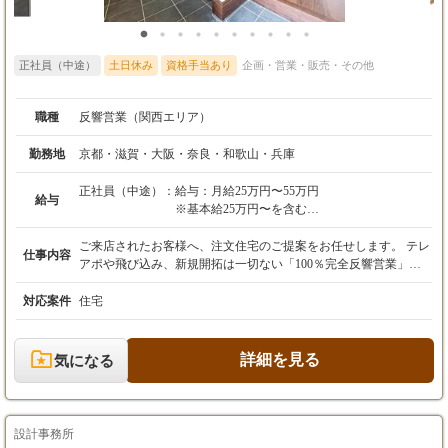
正社員（中途）
土日休み
資格手当あり
企画・営業・販売・その他
職種
反響営業（関西エリア）
勤務地
京都・滋賀・大阪・奈良・和歌山・兵庫
正社員（中途）：
給与：月給25万円〜55万円
給与
※基本給25万円〜を含む
※経験・能力を考慮の上、決定します。
※残業代は別途全額支給されます。
ご来店されたお客様へ、注文住宅のご提案をお任せします。 テレ
仕事内容
アポや飛び込み、新規開拓は一切ない「100％完全反響営業」で
【インセンティブについて】
す。 お客様の理想の住まいを実現するため、丁寧なヒアリングか
上記の月給に加え、成果に応じたインセンティ
らプラン提案、ご契約、お引渡しまで一貫して担当します。 ＜具
対応案件
住宅
ブが別途支給されます。
体的な業務＞ ・お客様の要望ヒアリング ・間取りやデザインな
どのプラン提案 ・見積書や契約書の作成、手続き ・竣工時の立
【昇給・賞与】
ち合い、引継ぎ ・お引渡し、アフターフォロー 1人あたり月10～
詳細を見る
気になる
・賞与実績：年2回
15組ほどのお客様を担当し、じっくりと向き合える環境です。 私
・昇給：あり
たちが扱うのは、高品質・適正価格を実現した「正直住宅」。 商
品力が高く、お客様にも自信を持って提案できるため、競合にも
【年収例】
負けず短期間で成約に至るケースも多数あります。 巧みな営業テ
設計事務所
・年収800万円／経験2年（インセンティブ等含
クニックよりも、お客様に誠実に向き合い、信頼関係を築く真摯