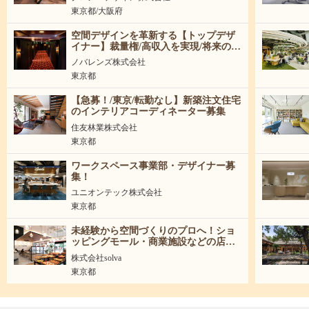
東京都/大阪府
空間デザインを革新する【トップデザ
イナー】裁量権/高収入を実現/将来の事
業責任者候補
ノバレンズ株式会社
東京都
【急募！/東京/転勤なし】新築注文住宅
のインテリアコーディネーター募集
住友林業株式会社
東京都
ワークスペース事業部・デザイナー募
集！
ユニオンテック株式会社
東京都
未経験から空間づくりのプロへ！ショ
ッピングモール・商業施設などの店舗
づくりを企画から引渡しまで担当する
株式会社solva
空間ディレクター
東京都