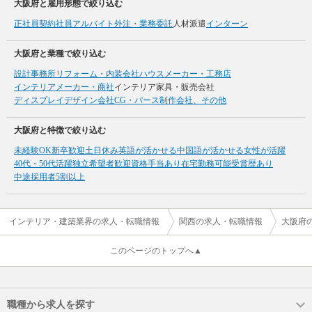
大阪府と雇用形態で絞り込む
正社員
契約社員
アルバイト
外注・業務委託
人材派遣
インターン
大阪府と業種で絞り込む
設計事務所
リフォーム・内装会社
ハウスメーカー・工務店
インテリアメーカー・商社
インテリア家具・販売会社
ディスプレイデザイン会社
CG・パース制作会社、その他
大阪府と特徴で絞り込む
未経験OK
新卒歓迎
土日休み
英語が活かせる
中国語が活かせる
女性が活躍
40代・50代活躍
独立希望者歓迎
資格手当あり
在宅勤務可能
受賞歴あり
中途採用者5割以上
インテリア・建築業界の求人・転職情報
関西の求人・転職情報
大阪府
このページのトップへ▲
職種から求人を探す