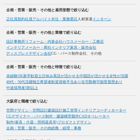
企画・営業・販売・その他と雇用形態で絞り込む
正社員
契約社員
アルバイト
外注・業務委託
人材派遣
インターン
企画・営業・販売・その他と業種で絞り込む
設計事務所
リフォーム・内装会社
ハウスメーカー・工務店
インテリアメーカー・商社
インテリア家具・販売会社
ディスプレイデザイン会社
CG・パース制作会社、その他
企画・営業・販売・その他と特徴で絞り込む
未経験OK
新卒歓迎
土日休み
英語が活かせる
中国語が活かせる
女性が活躍
40代・50代活躍
独立希望者歓迎
資格手当あり
在宅勤務可能
受賞歴あり
中途採用者5割以上
大阪府と職種で絞り込む
空間デザイン・空間設計
建築設計
施工管理
インテリアコーディネーター
CGデザイナー・パース制作・建築模型製作
CADオペレーター
制作(家具・什器・照明器具等)
プロダクトデザイン
企画・営業・販売・その他
総務・経理・事務