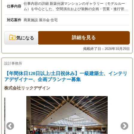
※超過分は別途支給いたします。
仕事内容の詳細 新築分譲マンションのギャラリー（モデルルー
仕事内容
※年齢・経験・能力を考慮の上、規定により決
ム）を中心とした、空間演出および装飾の企画・営業・進行管理
定いたします。
をお任せします。 既存取引のある大手デベロッパーや不動産広告
・昇給：随時
代理店へのルート営業がメインであり、新規の飛び込み営業はあ
対応案件
商業施設 展示会 住宅
・賞与：決算賞与あり
りません。 その他に、一般店舗・量販店等のサイン業務もありま
す。 ■ 業務フロー ［1］ヒアリング・要件定義 ・クライアントか
ら新規物件のコンセプトやターゲット層をヒアリング。 ・エント
詳細を見る
気になる
ランス、商談スペース、シアタールームなど、ギャラリー全体の
空間構成を設計します。 ［2］企画立案・デザイン提案 ・Mac（Il
掲載終了日：2026年10月29日
lustrator/Photoshop等）を使用し、空間デザインや装飾の提案資料
を作成。 ・内装材の選定だけでなく、映像・光・音を用いた空間
演出のプランニングも行います。 ［3］社内ディレクション・製
設計事務所
造連携 ・自社内の製造部門（工場）と連携し、アクリル加工や大
【年間休日120日以上/土日祝休み】一級建築士、インテリ
型印刷物などの各種装飾品の制作をディレクション。 ・スケジュ
アデザイナー、企画プランナー募集
ールおよびコストの精査・管理を行います。 ［4］現場制作管
理・納品 ・全国の設営現場にて、協力業者や職人への指示出し・
株式会社リックデザイン
施工管理を実施。（現場へは社用車で移動します） ・完成後のク
オリティチェックとクライアントへの引き渡しをもって、1つの
プロジェクト（約半年スパン）が完了します。