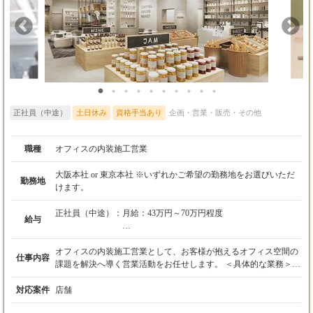
試用期間：2ヵ月間
試用期間中の条件：
・本採用時と変更なし
正社員（中途）
土日休み
資格手当あり
企画・営業・販売・その他
職種
オフィスの内装施工営業
大阪本社 or 東京本社 ※いずれかご希望の勤務地をお選びいただ
勤務地
けます。
正社員（中途）：
月給：43万円～70万円程度
給与
※管理監督者のため、残業代の支給はございま
オフィスの内装施工営業として、お客様が抱えるオフィス空間の
仕事内容
せん。
課題を解決へ導く営業活動をお任せします。 ＜具体的な業務＞
※東京のみ住宅手当あり(20,000円/月)
・展示会や交流会などで新たに出会ったお客様を中心とした新規
開拓営業 ・新規企業様のヒアリング ・社内の設計・積算・施工
対応案件
店舗
※資格手当別途支給
管理担当者を巻き込んだプロジェクトのクロージング 出社後に社