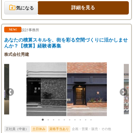
【一例】
内チームと提案内容のすり合わせを行い、コアタイムを活用して
1級建築⼠ 18万円(年額)
午後は展示会に足を運び新たな顧客との接点を持つ、といった裁
詳細を見る
気になる
2級建築士 9万円(年額)
量を持った柔軟な働き方が可能です。 アパレルや雑貨、飲食店な
1級建築施⼯管理技⼠ 12万円(年額)
ど多種多様な業界のお客様へ最適な空間を提案するため、社内の
2級建築施工管理技士 6万円(年額)
専門スタッフと密に連携しながら、チームの核としてプロジェク
社内規定に準じて支給
トを牽引することが求められます。 ワークプレイス関連展示会へ
設計事務所
NEW!
その他にも資格手当あり
の出展など、自ら市場を開拓していく面白さがある一方で、関わ
る人が多岐にわたるため、関係各所との調整力やスケジュール管
あなたの積算スキルを、街を彩る空間づくりに活かしませ
理能力が問われる責任あるポジションです。 お客様の想いをヒア
んか？【積算】経験者募集
リングして形にし、快適なオフィス空間を創り上げることで、企
業の成長を直接後押しできる大きなやりがいを感じていただけま
株式会社秀建
す。 ＜勤務場所について＞ 下記いずれかの本社をお選びいただ
けます。※転勤はありません。 ・大阪本社：大阪府大阪市久太郎
町3-4-20（Osaka metro本町駅より徒歩3分） ・東京本社：東京都
新宿区西新宿2-3-1 新宿モノリス 16F（JR各線 新宿駅7番出口より
徒歩5分）
正社員（中途）
土日休み
資格手当あり
企画・営業・販売・その他