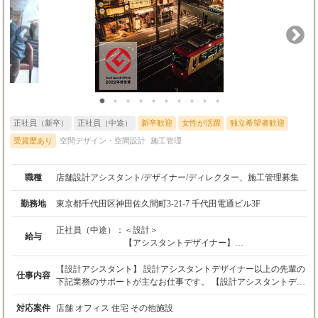
正社員（新卒）
正社員（中途）
新卒歓迎
女性が活躍
独立希望者歓迎
受賞歴あり
空間デザイン・空間設計
施工管理
職種
店舗設計アシスタント/デザイナー/ディレクター、施工管理募集
勤務地
東京都千代田区神田佐久間町3-21-7 千代田電通ビル3F
正社員（中途）：
＜設計＞
給与
【アシスタントデザイナー】
月給26万円以上〜30万円未満
【設計アシスタント】 設計アシスタントデザイナー以上の先輩の
仕事内容
【デザイナー】
下記業務のサポートが主なお仕事です。 【設計アシスタントデザ
月給30万円以上〜45万円未満
イナー/デザイナー/ディレクター】 ・立地条件などの現場確認、
及びマーケティング調査 ・設計デザインに関わってくる法律や規
対応案件
店舗 オフィス 住宅 その他施設