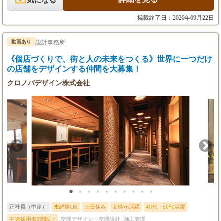
※みなし残業代（１カ月あたり32.8時
基本設計、実施設計、申請手続きから完成迄の設計監理を行なっ
間分）含む。超過分は別途支給。
て頂きます。設備や構造設計は協業ブレーン様と行います。又路
掲載終了日：2026年09月22日
※月支給額291,666（年収350万円）の
面展開のレストランやカフェ等も建築から計画します。 ②インテ
場合
リアデザイナー（実務経験3年以上） 大型商業施設や飲食店
固定残業手当に含まれる残業時間：
舗・アミューズメント等、様々なプロジェクトに取り組む事が出
設計事務所
動画あり
約32.8時間 残業手当：58,333円
来るクリエイターが育つ仕事です。オーナー様との交渉から施工
《個店づくりで、街と人の未来をつくる》世界に一つだけ
会社との交渉、現場にての設計監理トータルで関わって頂きま
給与例）
す。 ③企画プランナー（実務経験3年以上） 商業空間（商業施
の店舗をデザインする仲間を大募集！
①一級建築士 中途入社5
設及び飲食・物販店）における企画プランを行なって頂きます。
クロノバデザイン株式会社
年 年俸900万円
商業施設におけるMD・商品企画及びディスプレイ・家具・植
②インテリアデザイナー 中途入社4
栽のディレクションを行なって頂きます。 ④アシスタントデザイ
年 年俸500万円
ナー プロジェクトチームの一員として、ディレクターやデザイ
③企画プランナー 中途入社3
ナーの指示のもと自分の意見も積極的に発言できるコミュニケー
年 年俸430万円
ション能力をつけられる仕事です。 幅広く数多いプロジェクトを
④アシスタントデザイナー 中途入社2
通してデザイナープロになれる仕事です。
年 年俸350万円
試用期間3ヵ月あり
①一級建築士 月額45万円～
60万円
②インテリアデザイナー 月額28万円～
32万円
③企画プランナー 月額28万円～
正社員（中途）
未経験OK
土日休み
女性が活躍
40代・50代活躍
32万円
④アシスタントデザイナー 月額25万円
中途採用者5割以上
空間デザイン・空間設計
施工管理