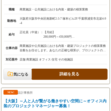
職種
商業施設・公共施設における内装・建築の積算業務
大阪府大阪市中央区南新町2-3-7 塚本ビル2F/千葉県浦安市北栄4-9
勤務地
-4
正社員（中途）：
【月給】
給与
280,000円～450,000円
固定残業手当45時間分（72,900円～117,100円）
商業施設や公共施設における内装・建築プロジェクトの積算業務
仕事内容
を含みます。超過分は別途支給。
全般をお任せします。あなたの正確な積算が、プロジェクトの成
経験、スキル、年齢を考慮し、当社規定により
功と当社の事業拡大に貢献します。 【具体的な業務内容】 設計
決定します。
図や仕様書からの数量算出: 設計図面や仕様書を読み解き、工事
対応案件
店舗 商業施設 オフィス 住宅 その他施設
給与改定：年1回（1月）
に必要な資材や工賃などの数量を正確に算出します。 基本計画・
基本設計時の概算書作成: プロジェクトの初期段階において、お
【賞与】
客様や社内チームが適切な意思決定できるよう、概算費用を迅速
詳細を見る
気になる
決算賞与：年1回（10月支給、業績により2ヶ月
に算出・提示します。 実施設計に対する積算業務: 詳細な実施設
分想定）
計に基づき、より精度の高い積算を行い、見積書を作成します。
個人報奨金：年1回（12月支給、最大1,000,000
営業・社内設計・施工担当との調整: 営業、設計、施工の各担当
円）
者と密に連携を取り、積算内容の確認や調整を行い、プロジェク
設計事務所
NEW!
ト全体の円滑な進行をサポートします。
【資格手当】
【大阪】～人と人が繋がる働きやすい空間に～オフィス内
1級建築施工管理技士：月5,000円
装のプロジェクトマネージャー募集！
1級建築施工管理技士補：月3,000円