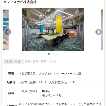
2級建築施工管理技士：月3,000円
オフィスナビ株式会社
一級建築士：月10,000円
二級建築士：月5,000円
正社員（中途）
企画・営業・販売・その他
職種
内装提案営業・プロジェクトマネージャー（大阪）
勤務地
大阪市北区梅田1-11-4 大阪駅前第4ビル15F
正社員（中途）：
◆給与
給与
月給40万～60万
※固定残業代30時間分(75,950円〜113,925円)を
含む
オフィス空間創りのプロジェクトマネージャーとして複数のプロ