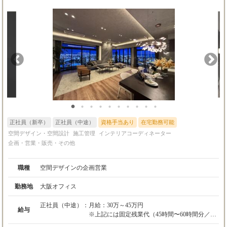
正社員（新卒）
正社員（中途）
資格手当あり
在宅勤務可能
空間デザイン・空間設計
施工管理
インテリアコーディネーター
企画・営業・販売・その他
職種
空間デザインの企画営業
勤務地
大阪オフィス
正社員（中途）：
月給：30万～45万円
給与
※上記には固定残業代（45時間〜60時間分／7
万8000円～15万6100円）が含まれます。