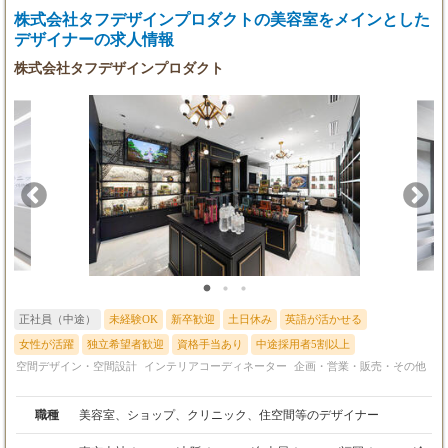
む）
な姿勢が成果に繋がる仕事です。 入社後は、未経験の方を前提と
株式会社タフデザインプロダクトの美容室をメインとした
・年収1,000万円／経験8年（インセンティブ等
した研修からスタート。 教育担当や上司が、業界の基礎知識から
デザイナーの求人情報
含む）
商品知識、図面や見積もりの作成、ローンについてまで丁寧に指
・年収1,500万円／経験5年（インセンティブ等
株式会社タフデザインプロダクト
導します。 ゆっくりと成長していただけるサポート体制が整って
含む）
います。 ＜就業場所＞ ・住まいづくり館 滋賀 滋賀県栗東市高野
※想定年収：325万円〜750万円（インセンティ
284-4 ・住まいづくり館 京都 京都府京都市伏見区竹田中内畑町31
ブや残業代等は含まず）
・京都西院営業所 京都府京都市右京区西院月双町1番 ・住まいづ
くり館 堺 大阪府堺市美原区黒山139番地2 ・高槻営業所 大阪府高
槻市辻子一丁目9番22号 ・住まいづくり館 奈良 奈良県大和高田市
大字神楽281-1 ・大和郡山営業所 奈良県大和郡山市筒井町1152-1
・住まいづくり館 和歌山 和歌山県岩出市中島606-1 ・田辺営業所
和歌山県田辺市新庄町1580番地5 ・住まいづくり館 伊丹 兵庫県伊
丹市中野北三丁目4番2号 ・尼崎営業所 兵庫県尼崎市西長洲町一
丁目8番13号 ・住まいづくり館 加古川 兵庫県加古川市野口町長砂
1166番地1 ・住まいづくり館 姫路 兵庫県姫路市飾磨区三宅一丁目
148番地
正社員（中途）
未経験OK
新卒歓迎
土日休み
英語が活かせる
女性が活躍
独立希望者歓迎
資格手当あり
中途採用者5割以上
空間デザイン・空間設計
インテリアコーディネーター
企画・営業・販売・その他
職種
美容室、ショップ、クリニック、住空間等のデザイナー