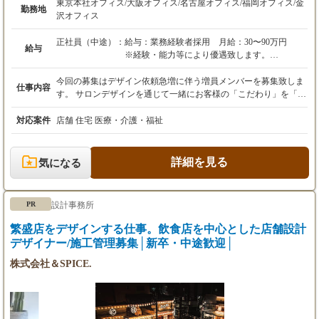
東京本社オフィス/大阪オフィス/名古屋オフィス/福岡オフィス/金
勤務地
沢オフィス
正社員（中途）：
給与：業務経験者採用 月給：30〜90万円
給与
※経験・能力等により優遇致します。
※面接時にお互い納得いくまで話し合いましょ
う。
今回の募集はデザイン依頼急増に伴う増員メンバーを募集致しま
仕事内容
す。 サロンデザインを通じて一緒にお客様の「こだわり」を「カ
賞与年1回、業績に応じて別途決算賞与あり
タチ」にしていきましょう。 弊社リクルートサイト https://tough-d
昇給年1回
p.jp/recruit/ デザイナー全員の個性が際立つホームページの施工事
対応案件
店舗 住宅 医療・介護・福祉
例を見てください。日々更新されるこの多彩な事例が当社の強み
です。 http://www.tough-dp.jp ほとんどの新規依頼がこのホームペ
ージを閲覧して問い合わせがきます。（50件以上/月） 全国5拠点
詳細を見る
気になる
展開。各オフィスでフラットな環境のもとスタッフ同士で刺激を
受け合いながら切磋琢磨してデザインしています。 安心の東証プ
ライム市場上場企業のビューティガレージグループです。会社の
設計事務所
PR
財務状況、売上等をオープンにしております。 「デザイン」をビ
ジネスとして成り立たたせる環境を築き、デザイナーが精一杯活
繁盛店をデザインする仕事。飲食店を中心とした店舗設計
躍しその成果を還元する事が会社の使命だと考えます。 ひとりで
デザイナー/施工管理募集│新卒・中途歓迎│
も多くの方々とお会いしたいと思っています。 ご応募お待ちして
おります。
株式会社＆SPICE.