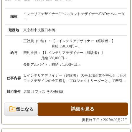
※3ヶ月の試用期間有
制が整っています。一人で抱え込むことはありません。 （5）元
※昇給随時
請け100%の現場管理 施主と直接のコミュニケーションが可能
で、プロジェクトを一から主導するため、やりがいがあります。
インテリアデザイナー/アシスタントデザイナー/CADオペレータ
職種
（6）利便性とデザイン性の高いオフィス 東京本社は、渋谷と原
ー
【7】施工管理者
宿の真ん中、MIYASHITA PARKの近くに位置するオフィスで、
■年収380万円～1000万円
東京の最先端のカルチャーに触れながら働ける理想的な場所で
勤務地
東京都中央区日本橋
■月給28万円〜 ＋ 諸手当 ＋ 業績賞与 ※未経
す。オフィス内も、飾りすぎないデザイン事務所ならではの快適
験者歓迎
でクリエイティブな環境です。
正社員（中途）：
【1. インテリアデザイナー（経験者）】
【現場クリエイター】 月給30万円〜 ＋ 諸手当
月給 350,000円～
＋ 業績賞与 ※経験者歓迎
※上記には固定残業代（87,000円／45時間分）
給与
契約社員：
【1. インテリアデザイナー（経験者）】
※想定年収：380万円 〜 1,000万円（経験・能力
を含みます。超過分は別途全額支給します。
月給 350,000円～
による）
※経験・能力を最大限考慮の上、当社規定によ
※上記には固定残業代（87,000円／45時間分）を含み
※正社員採用の場合は、月給30万円～（能力・
長期アルバイト：
時給：1,300円以上
り優遇いたします。
ます。超過分は別途全額支給します。
経験により優遇）
※試用期間6ヶ月あり
※経験・能力を最大限考慮の上、当社規定により優遇
1. インテリアデザイナー（経験者） 大手上場企業を中心としたオ
仕事内容
いたします。
フィスデザインの全工程を、プロジェクトリーダーとして牽引し
【2. アシスタントデザイナー（未経験者）】
※試用期間3ヶ月あり
【8】マーケティング
ていただきます。 【具体的な業務内容】 ・クライアントへのヒ
月給 250,000円～
■月給28万円～50万円（能力・経験により優
アリング、経営課題の抽出 ・コンセプト立案、デザイン提案、プ
対応案件
店舗 オフィス その他施設
※上記には固定残業代（54,100円／38時間分）
【2. アシスタントデザイナー（未経験者）】
遇）
レゼンテーション ・基本設計、実施設計、マテリアル選定 ・プ
を含みます。超過分は別途全額支給します。
月給 250,000円～
※3ヶ月の試用期間有
ロジェクト全体の進行管理、予算管理 ・若手デザイナーの育成、
※試用期間6ヶ月あり
※上記には固定残業代（54,100円／38時間分）を含み
※試用期間後、能力によって給与見直しあり
指導 【この仕事の魅力】 裁量権が大きく、自身のアイデアをダ
詳細を見る
気になる
ます。超過分は別途全額支給します。
※昇給随時
イレクトに形にできます。数百坪規模の大規模案件に、企画段階
※試用期間3ヶ月あり
から挑戦できるのが醍醐味です。 将来的には、部門を率いるリー
掲載終了日：2027年02月27日
ダーやマネージャーとして、事業の中核を担うキャリアパスもご
【3. CADオペレーター】
【9】CGパースデザイナー
用意しています。 2. アシスタントデザイナー（未経験者） まず