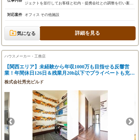
仕事内容
※固定残業代は残業がない場合も支給し、超過
ジェクトを並⾏してお客様と社内・提携会社との調整を行い案件
分は別途支給
を進めていくお仕事になります。 新規営業ではなくインバウンド
中心で業務をお任せします！ 主な業務 ■プロジェクトを受注して
対応案件
オフィス その他施設
◆売上手当
きた営業との情報共有 ■お客様の事業や個性・オフィスでの業務
四半期ごとの事業部予算達成・個人業績に応じ
を理解し課題や要望をヒアリング ■デザイン・設計/施⼯管理との
たインセンティブあり
打ち合わせ ■提案書・資料の作成、お客様へのプレゼンテーショ
詳細を見る
気になる
ン ■⾒積書の作成/⼯程管理・各種提携業者との調整業務/コスト管
◆資格手当
理 ■施⼯後の引き渡し、アフターフォロー オフィスコンサルタン
1級建築士：7万円/月
ト(仲介営業)との同⾏やプロジェクトマネージャーのアシスタン
2級建築士：3万円/月(一部役職上限あり)
ト的な業務を通したOJTで業務や知識を⾝に付ることが出来ま
ハウスメーカー・工務店
1級施工管理士：3万円/月
す。 更には設計デザイナー、施工管理、プロジェクトマネージャ
2級施工管理士：1.5万円/月(一部役職上限あり)
ーもどんどん増やしていく予定ですので責任ある⽴場へのステッ
【関西エリア】未経験から年収1000万も目指せる反響営
プアップもキャリアアップも叶います！ 求める人物像 ◆納期や
業！年間休日126日＆残業月20h以下でプライベートも充
◆年収例
コスト・品質を意識してチーム・他部署・業者とスムーズに連携
実。
32歳 中途入社2年目 700万円(基本給40万円)
株式会社秀光ビルド
できる⽅ ◆コミュニケーション⼒が⾼くお客様の要望を具体化・
可視化して正確に伝えられる⽅ ◆向上⼼と責任感が強く、幅広い
◆試用期間
業務領域に興味関⼼を持って学べる⽅ ◆各プロジェクトを俯瞰し
3か月 ※労働条件は本採用と同じ
ながら、マルチタスクで臨機応変にコントロールできる⽅ お客様
からのオフィス移転・開設のご依頼は全て重要プロジェクトとし
て社内共有し、徹底的かつ長期的にお客様をフォローする文化が
あります。 経営者の想いに寄り添いプロジェクトをマネジメント
しながら一緒に素敵なオフィスを創り上げていきましょう！