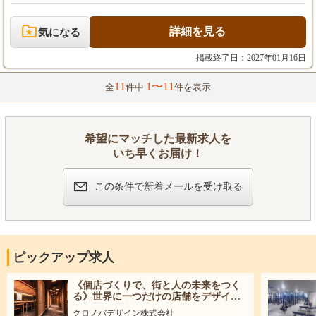
【ディレクター】
則の確認 ・レイアウト設計 ・図面、パースの制作 ・施工を担当
月給45万円以上〜
する企業と折衝、調整 【施工管理アシスタント】 ジュニア以上
の先輩の下記業務のサポートが主なお仕事です。 【施工管理ジュ
詳細を見る
気になる
※経験・スキルを考慮のうえ決定します。
ニア/ミドル/シニア】 ・現場の工程・品質・安全・原価管理 ・協
※みなし残業手当を含みます。
力業者との打ち合わせ・手配・工程調整 ・見積書・原価表・工程
掲載終了日：2027年01月16日
表の作成、予算管理 ・設計担当や協力業者との折衝・調整 ・追
加・変更工事の対応、引渡しまでの現場管理 ・役職に応じて後輩
11
1〜11
全
件中
件を表示
＜施工管理＞
育成
【ジュニア】
月給35万円以上〜40万円未満
希望にマッチした最新求人を
【ミドル】
いち早くお届け！
月給40万円以上～50万円未満
【シニア】
この条件で新着メールを受け取る
月給50万円以上～65万円未満
※経験・スキルを考慮のうえ決定します。
※みなし残業手当を含みます。
ピックアップ求人
《個店づくりで、街と人の未来をつく
る》世界に一つだけの店舗をデザイン
する仲間を大募集！
クロノバデザイン株式会社