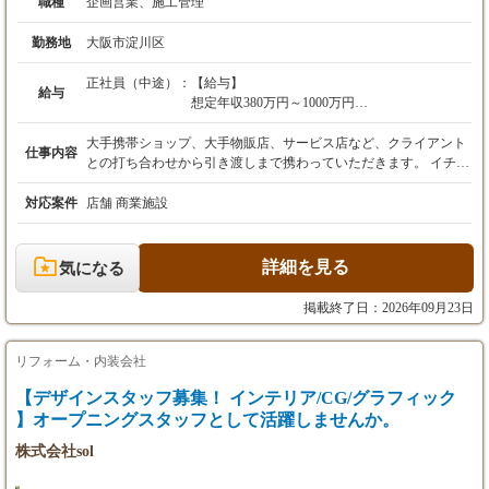
職種
企画営業、施工管理
勤務地
大阪市淀川区
正社員（中途）：
【給与】
給与
想定年収380万円～1000万円
月給30万円～80万円
※経験・スキルを考慮の上、決定します。
大手携帯ショップ、大手物販店、サービス店など、クライアント
仕事内容
との打ち合わせから引き渡しまで携わっていただきます。 イチか
【諸手当】
ら携わることでクライアントの理想をカタチにするまでを ワンス
・資格手当：10,000円／月
トップで実現できる仕事です。 これまで培ってきた知識やスキル
対応案件
店舗 商業施設
・役職手当：10,000円～30,000円／月
を活かして活躍していくことはもちろん 新しいフィールドに挑戦
したい方も大歓迎です！ ■営業および施工管理 ・クライアントへ
【昇給・賞与】
の提案、打合せ業務 ・協力会社との打合せ業務 ・受発注、見積
詳細を見る
気になる
・昇給：年1回（4月）
業務 ・現場管理業務 【ご応募について】 求人＠インテリアデザ
・賞与：年2回（6月、12月）
インの応募フォームよりご応募下さい。 面接に進んでいただく方
掲載終了日：2026年09月23日
にはメールにてご連絡をさせて頂きます。 （必要書類） ・履歴
【試用期間】
書(写真付き)※3ヶ月以内 ・職務経歴書
あり
リフォーム・内装会社
試用期間：3ヵ月間（本採用時と条件変更な
【デザインスタッフ募集！ インテリア/CG/グラフィック
し）
】オープニングスタッフとして活躍しませんか。
【年収例】
株式会社sol
年収480万円（入社1年目）：月給38万円＋賞与
＋諸手当