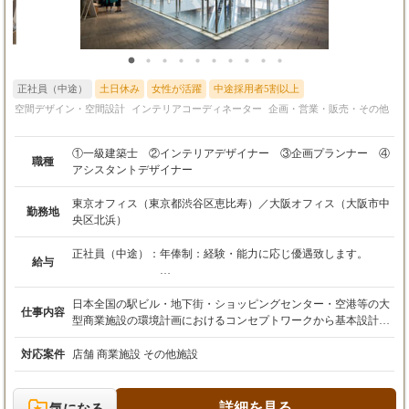
正社員（中途）
土日休み
女性が活躍
中途採用者5割以上
空間デザイン・空間設計
インテリアコーディネーター
企画・営業・販売・その他
①一級建築士 ②インテリアデザイナー ③企画プランナー ④
職種
アシスタントデザイナー
東京オフィス（東京都渋谷区恵比寿）／大阪オフィス（大阪市中
勤務地
央区北浜）
正社員（中途）：
年俸制：経験・能力に応じ優遇致します。
給与
①一級建築士
650万円-800万円
日本全国の駅ビル・地下街・ショッピングセンター・空港等の大
仕事内容
②インテリアデザイナー
型商業施設の環境計画におけるコンセプトワークから基本設計・
350万円-500万円
実施設計・設計監理迄のトータルコンサルティングを行っていま
③企画プランナー
す。又大型のアミューズメント施設やレストラン・カフェ等のシ
対応案件
店舗 商業施設 その他施設
350万円-500万円
ョップデザインも数多く取り組んでいます。その計画エリアは日
④アシスタントデザイナー
本全国はもちろん海外（アジア）にまで広げております。 ①一級
300万円-350万円
建築士（実務経験5年以上） 大型商業施設の企画、基本構想、
詳細を見る
気になる