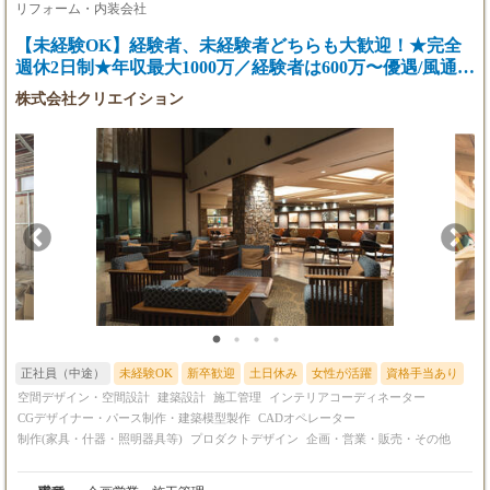
雇用形態や勤務時間のご希望を考慮の上、給与を決定
■月給28万円～（能力・経験により優遇）
は先輩デザイナーのサポートからスタート。実務を通して、プロ
リフォーム・内装会社
いたします。
※経験3年以上
のデザイナーになるためのスキルを基礎から着実に学べます。
※これまでのご経験やCADスキルを十分に評価し、当
【未経験OK】経験者、未経験者どちらも大歓迎！★完全
※3ヶ月の試用期間有
【ステップアップのイメージ】 ・入社当初：現場でのアシスタン
社規定により優遇いたしますので、ぜひご相談くださ
※試用期間後、能力によって給与見直しあり
週休2日制★年収最大1000万／経験者は600万〜優遇/風通し
ト業務、議事録作成などを通して仕事の流れを覚えます。 ・慣れ
い。
※昇給随時
てきたら：CADでの図面作成の補助、プレゼンテーション資料の
抜群の環境でプロを目指す企画営業・施工管理
株式会社クリエイション
※使用ソフト： Archicad、D5 Render、Photosho
作成など、徐々に専門的な業務をお任せします。 ・将来的には：
p
あなたの成長意欲次第で、小規模案件のデザイン担当など、活躍
の場を広げていけます。 実際に、未経験で入社し4年でチーフデ
※正社員採用の場合は、月給30万円～（能力・
ザイナーに昇格した先輩も在籍しています！ 3. CADオペレータ
経験により優遇）
ー デザイナーの指示のもと、VectorWorksを使用したオフィスレ
イアウト図面や内装設計図面の作成が主な業務です。 Illustratorや
Photoshopでの資料作成、Excelでの見積作成補助など、スキルに
応じて幅広いサポート業務でご活躍いただけます。 パートタイム
など、時間に制約のある方も歓迎しますので、お気軽にご相談く
ださい。
正社員（中途）
未経験OK
新卒歓迎
土日休み
女性が活躍
資格手当あり
空間デザイン・空間設計
建築設計
施工管理
インテリアコーディネーター
CGデザイナー・パース制作・建築模型製作
CADオペレーター
制作(家具・什器・照明器具等)
プロダクトデザイン
企画・営業・販売・その他