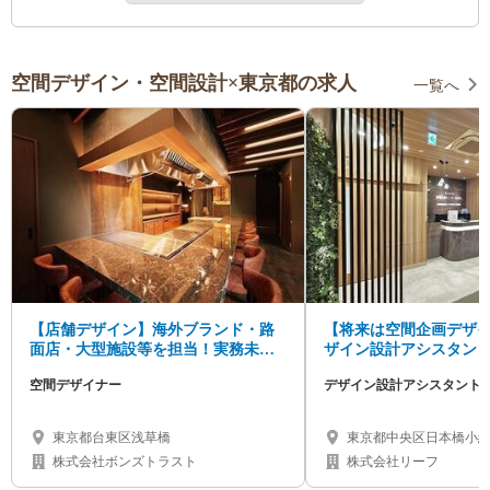
空間デザイン・空間設計×東京都の求人
一覧へ
【店舗デザイン】海外ブランド・路
【将来は空間企画デザ
面店・大型施設等を担当！実務未経
ザイン設計アシスタン
験から挑戦できる環境！年休120日/土
空間デザイナー
デザイン設計アシスタント
日休み
東京都台東区浅草橋
東京都中央区日本橋小網
7F （茅場町駅から3分）
株式会社ボンズトラスト
株式会社リーフ