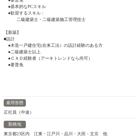
●要普免
●基本的なPCスキル
●歓迎するスキル：
二級建築士・二級建築施工管理技士
【新築】
■設計
●木造一戸建住宅(在来工法）の設計経験のある方
●二級建築士以上
●ＣＡＤ経験者（アーキトレンドなら尚可）
●要普免
雇用形態
正社員（中途）
勤務地
東京都23区内 江東・江戸川・品川・大田・文京 他