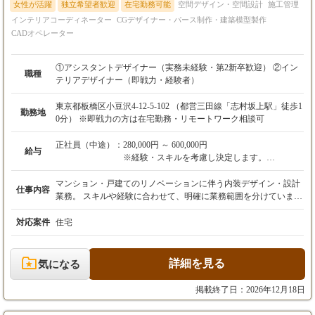
女性が活躍
独立希望者歓迎
在宅勤務可能
空間デザイン・空間設計
施工管理
インテリアコーディネーター
CGデザイナー・パース制作・建築模型製作
CADオペレーター
①アシスタントデザイナー（実務未経験・第2新卒歓迎） ②イン
職種
テリアデザイナー（即戦力・経験者）
東京都板橋区小豆沢4-12-5-102 （都営三田線「志村坂上駅」徒歩1
勤務地
0分） ※即戦力の方は在宅勤務・リモートワーク相談可
正社員（中途）：
280,000円 ～ 600,000円
給与
※経験・スキルを考慮し決定します。
【年収例】 入社1年目・経験者：年収550万円
マンション・戸建てのリノベーションに伴う内装デザイン・設計
仕事内容
（月給35万＋賞与）
業務。 スキルや経験に合わせて、明確に業務範囲を分けていま
※「頑張ったけど報われない」は絶対にさせま
す。 【① アシスタントデザイナー】 「まずはオフィスワークか
せん。
ら。設計の基礎を固める」 先輩デザイナーの指示のもと、Vector
対応案件
住宅
成果は賞与で還元します。
worksを使った図面作成（トレース等）、プレゼン資料の作成、
サンプル手配などの内勤業務がメインです。 ★ポイント：現場へ
は行かず、設計・CADに集中 いきなり知識のない状態で現場に
詳細を見る
気になる
出ることはありません。 まずはオフィス内で、図面の描き方やデ
ザインの基礎をじっくり学んでください。 現場対応がない分、未
掲載終了日：2026年12月18日
経験の方やブランクがある方でも安心してスタートできる環境で
す。 【② インテリアデザイナー】 「現場を知るから、良いデザ