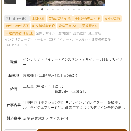
空間づくりに関わりたい。 図面を描くだけではなく、もっとお客
様の近くで仕事がしたい。 自分の提案がどのように現場で形にな
るのかを見届けたい。 いつかは、自分で一つのプロジェクトを動
正社員（中途）
土日休み
英語が活かせる
中国語が活かせる
女性が活躍
かしてみたい。 そんな想いを持つ方を歓迎します。 経験者の方
には、これまで培ってきた力を、より広い領域で発揮していただ
40代・50代活躍
独立希望者歓迎
資格手当あり
受賞歴あり
きたいと考えています。 未経験の方には、現在の知識やスキルだ
中途採用者5割以上
空間デザイン・空間設計
建築設計
施工管理
けで応募を迷ってほしくありません。 空間づくりを通じて、お客
インテリアコーディネーター
CGデザイナー・パース制作・建築模型製作
様の事業に貢献し、自分自身も成長したい。 そんな方と、一緒に
CADオペレーター
仕事ができることを楽しみにしています。
インテリアデザイナー / アシスタントデザイナー / FFE デザイナ
職種
ー
勤務地
東京都千代田区平河町1丁目5番2号
正社員（中途）：
【給与】
給与
月給28万円～上限なし
※経験・スキルを考慮の上、決定します。
仕事内容（ポジション別） ■デザインディレクター ・高級ホテ
仕事内容
【試用期間】
ル、ラグジュアリー住宅、商業空間におけるデザイン全体の統括
あり（本採用時と条件変更なし）
・コンセプト立案およびデザイン方針の策定 ・クライアントへの
提案・プレゼンテーションの主導 ・プロジェクト全体の品質・ス
対応案件
店舗 商業施設 オフィス 住宅
ケジュール・コスト管理 ・日本および海外拠点との連携によるプ
ロジェクト推進 ・チームマネジメント（指導・評価・育成） ■シ