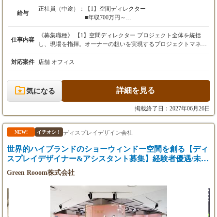
正社員（中途）：
【1】空間ディレクター
給与
■年収700万円～
■月給50万円～（能力・経験により優遇）
※3ヶ月の試用期間有
《募集職種》 【1】空間ディレクター プロジェクト全体を統括
仕事内容
※試用期間後、能力によって給与見直しあり
し、現場を指揮。オーナーの想いを実現するプロジェクトマネー
※昇給随時
ジャーの役割です。 【2】空間チーフデザイナー 主力のデザイナ
ーです。とにかくいいデザインをすることが仕事。 【3】空間デ
対応案件
店舗 オフィス
ザイナー デザイン業務はもちろん、リサーチや顧客対応、現場と
【2】空間チーフデザイナー
の折衝など、デザイナーとして必要なスキルを身につけて実践し
■年収600万円～
ます。 【4】設計主任 デザインを元に、様々な詳細設計図を作成
詳細を見る
気になる
■月給40万円～（能力・経験により優遇）
し、あらゆる関係者のハブになる存在。特に商業施設などの対応
※3ヶ月の試用期間有
に強いことが必要。 【5】設計者・CADオペレーター デザインを
掲載終了日：2027年06月26日
※試用期間後、能力によって給与見直しあり
図面にし、関係者にわかりやすく伝える技術とコミュニケーショ
※昇給随時
ン能力を求めてます。 【6】CGパースデザイナー デザイナーの
意図を汲み取って空気感まで表現し、自分の描いたビジュアルが
ディスプレイデザイン会社
NEW!
イチオシ！
「本物の空間」として形になる醍醐味を味わえるポジションで
世界的ハイブランドのショーウィンドー空間を創る【ディ
【3】空間デザイナー
す。 【7】現場クリエイター 現場で体と頭をフル活用したものづ
■年収350万円～800万円
くりを通じて、実際の店舗をつくる最前線のクリエイター。
スプレイデザイナー&アシスタント募集】経験者優遇/未経
■月給25万円～（能力・経験により優遇）
【8】施工管理者 現場クリエイターをサポートし、現場管理によ
験も可
Green Rooom株式会社
※3ヶ月の試用期間有
り空間づくりを行います。 【9】総合企画室 バックオフィスから
※昇給随時
いい会社づくりを目指して各部署を支える。例えると学校部活に
おけるマネージャーのような業務。 【10】マーケティング HPや
SNSを活用し、会社の魅力を発信しファンづくりを担います。
【4】設計主任
【11】マルチスキルワーカー（外注） 現場で多様な工事に対応で