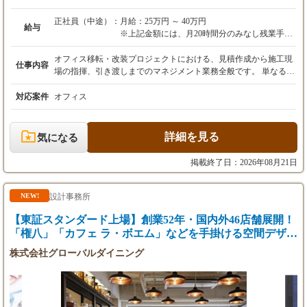
正社員（中途）：
月給：25万円 ～ 40万円
給与
※上記金額には、月20時間分のみなし残業手当
（32,900円～52,700円）を含みます。超過分は
別途全額支給します。
オフィス移転・改装プロジェクトにおける、見積作成から施工現
仕事内容
※前職の給与、経験、スキル、資格を最大限考
場の指揮、引き渡しまでのマネジメント業務全般です。 単なる
慮して決定します。
「現場監督」ではありません。 デザイナーと初期段階からタッグ
を組み、デザインの実現可能性を探り、予算内で最高品質を実現
対応案件
オフィス
【試用期間】 3ヶ月（期間中の給与・待遇に変
するための工夫を行う「技術的なプロデューサー」の役割です。
更はありません）
【具体的な業務内容】 ▼現地調査・積算・見積作成： 現場の状
況（設備、搬入経路、天井高など）を確認し、工事に必要な項目
詳細を見る
気になる
を洗い出します。 専門業者（内装、電気、通信など）を手配し、
適正価格での見積もりを作成・精査します。 ▼業者選定・発注業
掲載終了日：2026年08月21日
務： 協力会社への発注、納期管理。長年のパートナーシップがあ
る業者様が多いですが、新規開拓も可能です。 ▼工程表作成・ス
ケジュール管理： クライアントの移転希望日に合わせ、無理のな
設計事務所
NEW!
い、かつ効率的な工事スケジュールを組みます。 ▼現場監理・品
【東証スタンダード上場】創業52年・国内外46店舗展開！
質管理： 着工後は現場に立ち会い、図面通りに施工が進んでいる
か、安全管理は徹底されているかをチェックします。 現場での突
「権八」「カフェ ラ・ボエム」などを手掛ける空間デザイ
発的な変更にも、デザイナーと相談しながら柔軟に対応します。
ナー
株式会社グローバルダイニング
▼ビル管理会社・消防署への申請代行： 工事に必要な各種届出や
調整業務を行います。 【この仕事の醍醐味】 ★デザインへの貢
献： 「この予算なら、素材をこう変えればデザインイメージを保
ったまま実現できる」といった、現場を知るプロならではの提案
がデザイナーを助け、顧客満足に繋がります。 ★一気通貫の裁