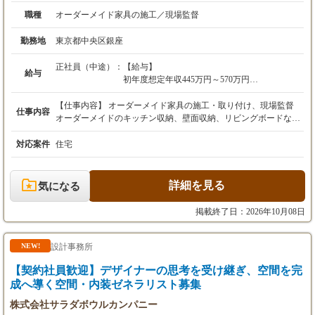
職種
オーダーメイド家具の施工／現場監督
勤務地
東京都中央区銀座
正社員（中途）：
【給与】
給与
初年度想定年収445万円～570万円
月給29万円～38万円
※経験・スキルを考慮の上、決定します。
【仕事内容】 オーダーメイド家具の施工・取り付け、現場監督
仕事内容
オーダーメイドのキッチン収納、壁面収納、リビングボードなど
【残業代】
様々なアイテムをお客様宅に取付けしていただきます。 銀座と横
上記月給は、固定残業代7万円～／40時間分を
浜のショールームで受注した家具の取付となります。 自社工場か
対応案件
住宅
含みます。
ら送られてくるパーツを完成図面を見ながら現場で組み立てま
時間外労働が設定時間を超えた場合は、別途超
す。 独自のノウハウがあり、耐震施工にもかかわらず基本的に1
過分を全額支給します。
日で完了します。 案件によっては協力会社の職人が入り、現場監
詳細を見る
気になる
督もして頂きます。 ◎個人のお客様のお宅への施工ですので、基
【昇給・賞与】
本的に夜間の取付作業はありません。 ◎配送業務や遠方への出張
掲載終了日：2026年10月08日
・昇給：年1回（7月）
もありません。 ■1日の主な流れ ▼9時に作業開始。お客様への
・賞与：年2回（7月、12月）※前年実績3.71ヶ
ご挨拶・必要箇所の養生 ▼家具（パーツ）の搬入 （運送
月
会社がトラックでお客様宅前まで運搬します） ▼家具取付
設計事務所
NEW!
▼夕刻、完了挨拶 【入社後の流れ】 入社後は育成担当の先輩社
【契約社員歓迎】デザイナーの思考を受け継ぎ、空間を完
【試用期間】
員が付き、図面の見方、工具の使い方、家具の取扱い方、お客様
試用期間：6ヵ月間（本採用時と条件変更な
との接し方など必要な業務知識を計画的に習得して頂きます。 ※
成へ導く空間・内装ゼネラリスト募集
し）
入社後数週間、本社（愛知県名古屋市）と岐阜工場での実習があ
株式会社サラダボウルカンパニー
ります。 取付業務が未経験でも、半年程度で先輩のサポートを受