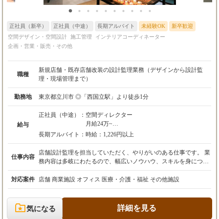
正社員（新卒）
正社員（中途）
長期アルバイト
未経験OK
新卒歓迎
空間デザイン・空間設計
施工管理
インテリアコーディネーター
企画・営業・販売・その他
新規店舗・既存店舗改装の設計監理業務（デザインから設計監
職種
理・現場管理まで）
勤務地
東京都立川市 ◎「西国立駅」より徒歩1分
正社員（中途）：
空間ディレクター
月給24万~
給与
社会保険、雇用保険、労働保険完備
長期アルバイト：
時給：1,226円以上
交通費支給
出張手当、残業手当あり
店舗設計監理を担当していただく、やりがいのある仕事です。 業
仕事内容
※能力、経験により応相談
務内容は多岐にわたるので、幅広いノウハウ、スキルを身につけ
※試用期間3ヵ月間
ることが出来ます。 引渡まで管理しますので、お客様の喜ぶ姿、
ありがとうの言葉は、感動ものです。 社内外を問わず、こまめに
対応案件
店舗 商業施設 オフィス 医療・介護・福祉 その他施設
コミュニケーションを取ることを大切にし、 スタッフ年齢も近
く、なんでも相談に乗ってくれる、面倒見のよい先輩がいる職場
です。 仕事内容 ［打ち合わせ］ お客様と細かい案件の打ち合わ
詳細を見る
気になる
せ。 要望や金額などを、ヒアリングします。 案件によって企画