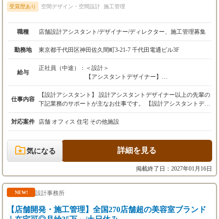
受賞歴あり
空間デザイン・空間設計
施工管理
職種
店舗設計アシスタント/デザイナー/ディレクター、施工管理募集
勤務地
東京都千代田区神田佐久間町3-21-7 千代田電通ビル3F
正社員（中途）：
＜設計＞
給与
【アシスタントデザイナー】
月給26万円以上〜30万円未満
【設計アシスタント】 設計アシスタントデザイナー以上の先輩の
仕事内容
【デザイナー】
下記業務のサポートが主なお仕事です。 【設計アシスタントデザ
月給30万円以上〜45万円未満
イナー/デザイナー/ディレクター】 ・立地条件などの現場確認、
及びマーケティング調査 ・設計デザインに関わってくる法律や規
対応案件
店舗 オフィス 住宅 その他施設
【ディレクター】
則の確認 ・レイアウト設計 ・図面、パースの制作 ・施工を担当
月給45万円以上〜
する企業と折衝、調整 【施工管理アシスタント】 ジュニア以上
の先輩の下記業務のサポートが主なお仕事です。 【施工管理ジュ
詳細を見る
気になる
※経験・スキルを考慮のうえ決定します。
ニア/ミドル/シニア】 ・現場の工程・品質・安全・原価管理 ・協
※みなし残業手当を含みます。
力業者との打ち合わせ・手配・工程調整 ・見積書・原価表・工程
掲載終了日：2027年01月16日
表の作成、予算管理 ・設計担当や協力業者との折衝・調整 ・追
加・変更工事の対応、引渡しまでの現場管理 ・役職に応じて後輩
＜施工管理＞
育成
設計事務所
NEW!
【ジュニア】
【店舗開発・施工管理】全国270店舗超の美容室ブランド
月給35万円以上〜40万円未満