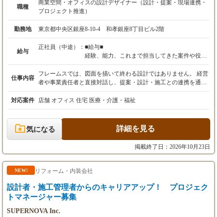
商業空間・オフィスの設計デザイナー（設計・提案・現場連携・
職種
プロジェクト推進）
勤務地
東京都中央区銀座8-10-4 和孝銀座8丁目ビル2階
正社員（中途）：
■給与■
給与
経験、能力、これまで担当してきた案件や役割
を考慮し、面接時にご相談のうえ決定します。
フレームスでは、図面を描いて終わる設計ではありません。 経営
仕事内容
①即戦力・プロデューサー層（設計または施工
者や事業責任者と直接対話し、提案・設計・施工との連携を通じ
管理経験5年以上）
て、一つの空間を完成まで導く総合力を身につけることができま
月給35万円～60万円程度 （想定年収500万
す。 お客様との打ち合わせから始まり、コンセプトやレイアウト
対応案件
店舗 オフィス 住宅 医療・介護・福祉
円～800万円程度）
を考え、設計を行い、施工担当や協力業者と連携しながら、空間
設計または施工管理の経験を活かし、経営者
が完成するまで一つのプロジェクトに携わります。 なぜ出店や移
との打ち合わせから設計・現場調整までプロジ
転をするのか。 その空間で何を実現したいのか。 そこで働く人
詳細を見る
気になる
ェクト全体を主体的に担当できる方を想定して
や利用する人に、どのような時間を過ごしてほしいのか。 お客様
います。
の要望だけでなく、その背景にある事業や想いまで理解し、一緒
掲載終了日：2026年10月23日
に答えを考え、空間として形にしていく仕事です。 美容室・オフ
②中核メンバー層（設計または施工管理経験3
ィス・飲食店・物販店など、担当する案件はさまざまです。 設計
～5年程度）
だけ、施工管理だけ、営業だけという分業ではなく、打ち合わ
リフォーム・内装会社
NEW!
月給30万円～40万円程度 （想定年収420万
せ、提案、設計、施工との連携、引渡し後のフォローまで、空間
設計者・施工管理者からのキャリアアップ！ プロジェク
円～600万円程度）
づくり全体に携われることがフレームスの特徴です。 経験者の方
設計または施工管理の経験を活かしながら、
には、これまで培ってきた専門性を活かしながら、お客様により
トマネージャー募集
担当領域を広げ、将来的にはプロジェクト全体
近い立場でプロジェクト全体を推進する役割を担っていただきま
SUPERNOVA Inc.
を担当するPM・リーダーを目指していただき
す。 未経験の方は、先輩社員のプロジェクトに参加するところか