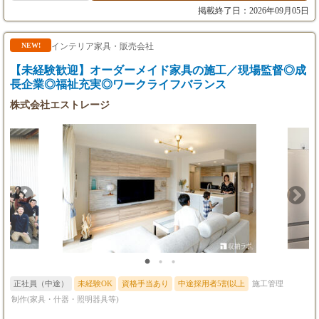
を考え、お客様に提案をすることもあります。 ▼ [見積作成] 打
掲載終了日：2026年09月05日
ち合わせした内容をもとに見積もりを作成し、お送りします。 ▼
[準備] 受注がきまったら、店舗づくりの準備をします。 工期のス
ケジュールを決めたり、協力業者の選定をします。 ▼ [店舗づく
インテリア家具・販売会社
NEW!
り開始] 打ち合わせした店舗づくりをするため、 スケジュールの
【未経験歓迎】オーダーメイド家具の施工／現場監督◎成
管理などを行います。 随時、協力業者へ指示を出すこともありま
す。 ▼ [完成・納品] 納期に合わせ、お客様へ納品します。 自分
長企業◎福祉充実◎ワークライフバランス
たちが関わった店舗が完成し たくさんのお客様がご来店をいただ
株式会社エストレージ
く姿を 見ることが喜びです。 上記内容で、役割分担を行い担当
して頂きます。 □案件にもよりますが、1案件につき、3ヶ月～4ヶ
月ほどで完成となります。 □時期にもよりますが、3～5件の案件
を動かしていきます。 □案件は都内を中心に一都三県がメイン。
ご連絡お待ちしております。
正社員（中途）
未経験OK
資格手当あり
中途採用者5割以上
施工管理
制作(家具・什器・照明器具等)