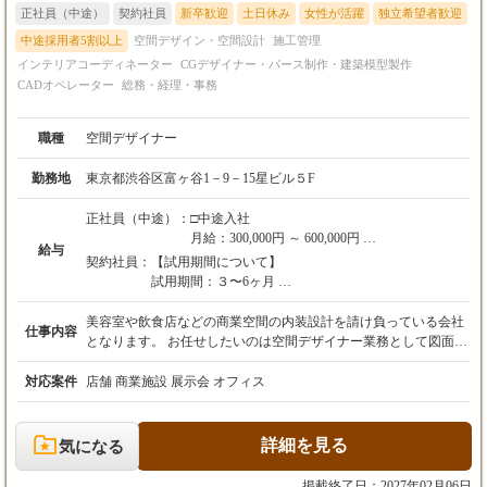
正社員（中途）
契約社員
新卒歓迎
土日休み
女性が活躍
独立希望者歓迎
中途採用者5割以上
空間デザイン・空間設計
施工管理
インテリアコーディネーター
CGデザイナー・パース制作・建築模型製作
CADオペレーター
総務・経理・事務
職種
空間デザイナー
勤務地
東京都渋谷区富ヶ谷1－9－15星ビル５F
正社員（中途）：
□中途入社
月給：300,000円 ～ 600,000円
給与
※経験・能力・前職の給与を最大限考慮の上、
契約社員：
【試用期間について】
決定いたします。
試用期間：３〜6ヶ月
※上記額には固定残業代（45時間分／83,052円
※期間中は契約社員雇用となります。
～166,103円）を含みます。超過分は全額支給し
※期間満了後、正社員として登用します。
美容室や飲食店などの商業空間の内装設計を請け負っている会社
仕事内容
ます。
※期間中の給与・待遇に変更はありません。
となります。 お任せしたいのは空間デザイナー業務として図面作
成はもちろん、現地調査や現場管理などチームで一貫して行って
【年収例：入社後のステップアップイメージ】
□中途入社
いただきます。 お客様や業者、職人さんと打ち合わせしながら、
対応案件
店舗 商業施設 展示会 オフィス
年収500万円 ／ 30歳（入社3年目・経験者中途
月給：300,000円 ～ 600,000円
お客様の想いが詰まった店舗をつくり上げてください。 実際に現
採用）
※経験・能力・前職の給与を最大限考慮の上、決定い
場に行き、お客様との打ち合わせや現場の指揮などをとっていた
月給35万円 ＋ 賞与（年2回）
たします。
だくこともございます。 プロジェクトの進み方 ・現地調査〜ヒ
詳細を見る
気になる
※上記額には固定残業代（45時間分／83,052円～166,1
アリング ｜ ・レイアウト作成 ｜ ・CG作成/協力会社へ見積り依
年収800万円 ／ 35歳（PM・マネージャークラ
03円）を含みます。超過分は全額支給します。
頼 ｜ ・CG及び御見積書の提出/ご提案 ｜ ・施工 ｜ ・確認/品質
掲載終了日：2027年02月06日