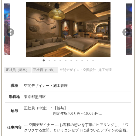
※経験・スキルを考慮の上、決定します。
※業界未経験者はアシスタントデザイナーとな
※業界未経験者はアシスタントデザイナーとなりま
ります。
す。
《現場監督》
《現場監督》
♦︎現場監督・現場デザイナー
♦︎現場監督・現場デザイナー
デザイナーと共に案件一通りの接客、設計及び
デザイナーと共に案件一通りの接客、設計及び制作の
制作の進捗確認、現場監督業務に従事します。
進捗確認、現場監督業務に従事します。現場監督業務
現場監督業務だけでなく希望や適正によりデザ
だけでなく希望や適正によりデザイナー業務も兼任し
イナー業務も兼任してもらうことがあります。
てもらうことがあります。
これまで監督業務だけだった方も設計やデザイ
これまで監督業務だけだった方も設計やデザインに関
ンに関わっていただくチャンスがあります。
わっていただくチャンスがあります。
【給与】
【給与】
正社員（新卒）
正社員（中途）
想定年収300万円～440万円
空間デザイン・空間設計
施工管理
想定年収300万円～440万円
月給25万円～37万円
月給25万円～37万円
※経験・スキルを考慮の上、決定します。
※経験・スキルを考慮の上、決定します。
職種
空間デザイナー・施工管理
※業界未経験者は月給20万円～25万円開始後ス
※業界未経験者は月給20万円～25万円開始後スキルを
キルを考慮し上下します。
考慮し上下します。
勤務地
東京都墨田区
【残業代】
【残業代】
残業代は、別途支給いたします。
残業代は、別途支給いたします。
正社員（中途）：
【給与】
【諸手当】
【諸手当】
給与
想定年収400万円～1000万円
・インセンティブ：あり
・インセンティブ：あり
月給28万円～60万円
・昼食手当
・昼食手当
※経験・スキルを考慮の上、決定します。
--- 空間デザイナー --- お客様の想いを丁寧にヒアリングし、「ワ
【昇給・賞与】
【昇給・賞与】
仕事内容
※４ヶ月の試用期間有
クワクする空間」というコンセプトに基づいたデザインの企画、
・昇給：適時
・昇給：適時
提案、そして具体的な設計図面の作成までを担当します。店舗
・賞与：年2回（6月、12月）