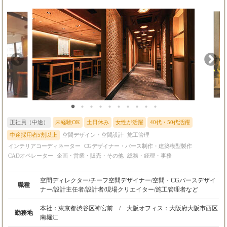
正社員（中途）
未経験OK
土日休み
女性が活躍
40代・50代活躍
中途採用者5割以上
空間デザイン・空間設計
施工管理
インテリアコーディネーター
CGデザイナー・パース制作・建築模型製作
CADオペレーター
企画・営業・販売・その他
総務・経理・事務
空間ディレクター/チーフ空間デザイナー/空間・CGパースデザイ
職種
ナー/設計主任者/設計者/現場クリエイター/施工管理者など
本社：東京都渋谷区神宮前 / 大阪オフィス：大阪府大阪市西区
勤務地
南堀江