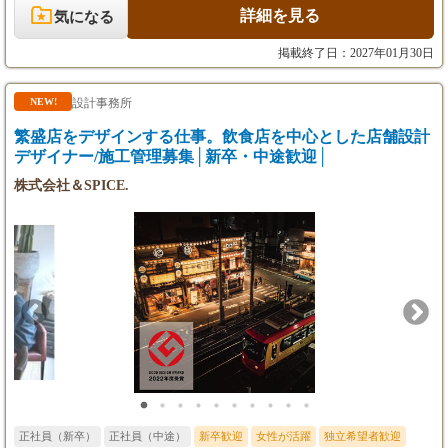
ニアデザイナー ・高級ホテル、ラグジュアリー住宅、商業空間の
詳細を見る
気になる
設計業務全般を担当 ・コンセプトに基づく空間デザインの具体化
（基本〜実施設計） ・クライアントとの打ち合わせおよび設計提
掲載終了日：2027年01月30日
案 ・プロジェクトの進行管理および関係各所との調整 ・海外拠
点との設計連携・調整業務 ・ジュニアデザイナーの指導・サポー
ト ■デザイナー ・高級ホテル、ラグジュアリー住宅、商業空間に
設計事務所
NEW!
おける設計補助業務 ・図面作成（AutoCAD等）および修正対応
繁盛店をデザインする仕事。飲食店を中心とした店舗設計
・パース・プレゼン資料の作成サポート ・マテリアル選定・サン
プル管理補助 ・社内外メンバーとの基本的な調整業務
デザイナー/施工管理募集│新卒・中途歓迎│
株式会社＆SPICE.
正社員（新卒）
正社員（中途）
新卒歓迎
女性が活躍
独立希望者歓迎