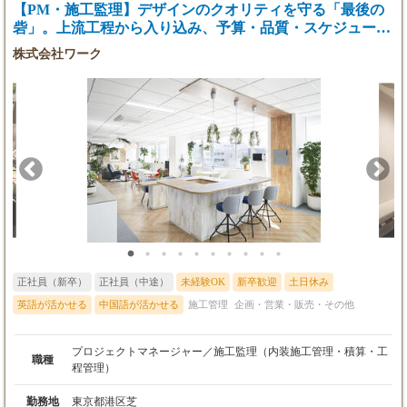
【PM・施工監理】デザインのクオリティを守る「最後の
く出張(年数回、数日〜1週間程度)できることが必須条です。 ＜
＜各手当・制度補足＞
この仕事の特徴＞ ーーまるで映画セットをつくるような空間づく
砦」。上流工程から入り込み、予算・品質・スケジュール
通勤手当：一部支給（上限3万円/月）
りーー ヨーロッパアンティーク、和モダン、チャペル、韓国風ス
を操るプロジェクトの司令塔。
社会保険：社会保険完備
株式会社ワーク
タジオなど、店舗ごとに異なる世界観をデザイン。 “写真映え”や
健康保険、厚生年金保険、雇用保険、労災保険
体験価値を重視した、自由度の高い提案ができます。 ーー「描く
だけ」ではなく、完成まで導く仕事ーー 図面作成だけでなく、施
工会社との打合せ、進行管理、現場確認など、OPENまで一貫し
て担当。 それだけでなく、自社ブランドのブランデイングやモデ
ル撮影などにも一貫して携わる事ができます。 ーー設計事務所と
は、ひと味違う。インハウスデザイナーという選択肢ーー 「デザ
インの仕事は好きだけど、労働環境が厳しい…」 「もっと１つの
ブランドと向き合ってデザインがしたい」という方に最適かもし
れません。 私たちは、設計事務所のような働き方ではなく、事業
会社の一員としてチームで協力し、効率的にプロジェクトを進め
ることを重視しています。 さらに仕事だけじゃなくプライベート
の時間も、ライフスタイルに合わせた柔軟な働き方を大切にし自
分や家族との時間をより豊かに使えるのも、この働き方の魅力で
正社員（新卒）
正社員（中途）
未経験OK
新卒歓迎
土日休み
す。 ただ素敵な空間を創るだけではなく、『自分自身の人生を大
切にし、充実した毎日を送れること。』それが、最高のクリエイ
英語が活かせる
中国語が活かせる
施工管理
企画・営業・販売・その他
ティブを生み出す源になると考えています。 ーー成長フェーズの
中心メンバーへーー GENDAグループ企業として安定した基盤を
プロジェクトマネージャー／施工監理（内装施工管理・積算・工
持ちながら、今期は10店舗＋αの新規出店を経て、来期はさらに2
職種
程管理）
0店舗の新規出店を予定。 会社・ブランドの成長フェーズの中心
メンバーとして関われます。
勤務地
東京都港区芝