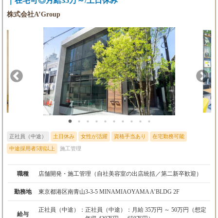
｜在宅可◎月給35万～/土日休み
【ミドル】
株式会社A’Group
月給40万円以上～50万円未満
【シニア】
月給50万円以上～65万円未満
※経験・スキルを考慮のうえ決定します。
※みなし残業手当を含みます。
正社員（中途）
土日休み
女性が活躍
資格手当あり
在宅勤務可能
中途採用者5割以上
施工管理
職種
店舗開発・施工管理（自社美容室の出店統括／第二新卒歓迎）
勤務地
東京都港区南青山3-3-5 MINAMIAOYAMA A’BLDG 2F
正社員（中途）：
正社員（中途）：月給 35万円 ～ 50万円（想定
給与