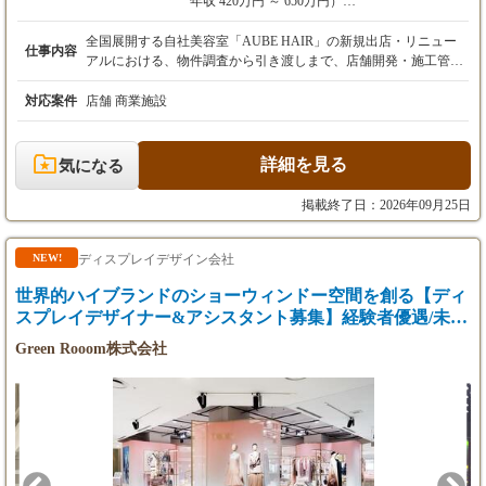
年収 420万円 ～ 650万円）
※これまでのご経験・スキル・前職給与を最大
限考慮の上、決定します。
全国展開する自社美容室「AUBE HAIR」の新規出店・リニュー
仕事内容
※経験や能力により想定年収を超えることもご
アルにおける、物件調査から引き渡しまで、店舗開発・施工管理
ざいます。こちらご相談可能です。
に関わる全工程のディレクションをお任せします。 社内の設計デ
ザイナー（インハウスチーム）や、社外の施工業者・不動産会社
対応案件
店舗 商業施設
を巻き込みながら、スムーズな店舗オープンを引っ張る「司令
塔」としてのポジションです。 【具体的な業務内容】 ・出店候
補物件の現地調査・エリアマーケティング ・不動産会社との折
詳細を見る
気になる
衝・交渉手続き ・施工会社の選定・手配、見積もり精査 ・工事
の工程管理、進捗管理、安全・品質管理 ・新店舗オープンまでの
掲載終了日：2026年09月25日
全体的なディレクション・引き渡し
ディスプレイデザイン会社
NEW!
世界的ハイブランドのショーウィンドー空間を創る【ディ
スプレイデザイナー&アシスタント募集】経験者優遇/未経
験も可
Green Rooom株式会社