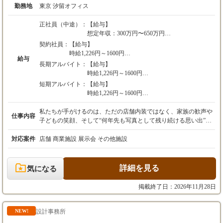
勤務地
東京 汐留オフィス
正社員（中途）：
【給与】
想定年収：300万円〜650万円
月給23万円～50万円
契約社員：
【給与】
※経験・スキルを考慮の上、決定します。
時給1,226円～1600円
給与
長期アルバイト：
【給与】
【残業代】
※経験・スキルを考慮の上、決定します。
時給1,226円～1600円
時間外労働が設定時間を超えた場合は、別途超
短期アルバイト：
【給与】
過分を全額支給します。
＜各手当・制度補足＞
※経験・スキルを考慮の上、決定します。
時給1,226円～1600円
通勤手当：一部支給（上限3万円/月）
（※実残業代制の場合の記載例※）
社会保険：社会保険完備
＜各手当・制度補足＞
※経験・スキルを考慮の上、決定します。
私たちが手がけるのは、ただの店舗内装ではなく、家族の歓声や
残業代は、別途全額支給いたします。
仕事内容
健康保険、厚生年金保険、雇用保険、労災保険
通勤手当：一部支給（上限3万円/月）
子どもの笑顔、そして“何年先も写真として残り続ける思い出”を
＜各手当・制度補足＞
彩る空間です。 20〜30代の若手メンバーが中心となって活躍して
【昇給・賞与】
【昇給・賞与】
通勤手当：一部支給（上限3万円/月）
おり、案件数も多く成長のチャンスが多い現場です。 ＜主な業務
対応案件
店舗 商業施設 展示会 その他施設
・昇給：年1回（4月）
【昇給・賞与】
・昇給：あり（年1回）評価にて決定
内容＞ 路面店舗、商業施設等の空間デザイン／設計 コンセプト
・賞与：
・昇給：あり（年1回）評価にて決定
・賞与：なし
【昇給・賞与】
立案・ラフ提案 外部設計事務所・施工会社との打合せ 施工手
正社員・年2回（7月、12月）
・賞与：なし
・昇給：あり（年1回）評価にて決定
配・進行管理・現場確認 ディスプレイ・インテリアコーディネー
詳細を見る
準社員・年1回（12月）
気になる
【試用期間】
・賞与：なし
ト 撮影空間の装飾・VMD業務 【2つのポジションで同時募集
【試用期間】
あり
中!】 1.空間デザイナー・設計ディレクター(経験者): 内装設計や
【試用期間】
掲載終了日：2026年11月28日
あり
試用期間：３ヵ月間
【試用期間】
店舗開発の実務経験3年以上の 方。Photoshop/Illustratorのスキルを
あり
試用期間：３ヵ月間
・本採用時と時給変更なし
あり
活かし、即戦力としてディレクションをお任せします。 2.アシス
試用期間：3ヵ月間（本採用時と条件変更な
・本採用時と時給変更なし
試用期間：３ヵ月間
タント(未経験OK): 実務経験不問!「インテリアやデザインが好
設計事務所
NEW!
し）
・本採用時と時給変更なし
き」という熱い気持ちを 重視。全国各地の現場へフットワーク軽