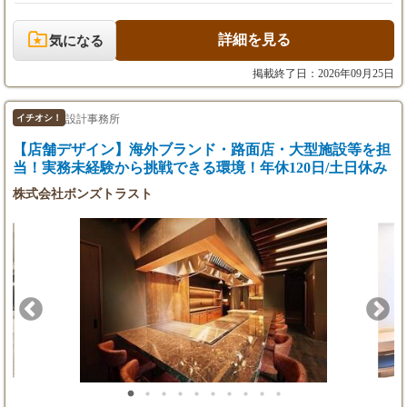
額調整）
まで、理想をカタチにするまでをトータルでお手伝いできる仕事
※想定年収：380万円 〜 1,000万円（経験・能力
です。 これまで培ってきた知識やスキルを活かして活躍していく
による）
未経験アシスタント
ことはもちろん、新しいフィールドに挑戦したい方も大歓迎で
※正社員採用の場合は、月給30万円～（能力・
詳細を見る
気になる
月給24万円（能力によりスタート金額調整）
す！ 今回は即戦力として、設計者を募集いたします。3Dソフト
経験により優遇）
が使える方、特に歓迎致します。 《 こんな方からのご応募お待
掲載終了日：2026年09月25日
※年齢・経験を考慮の上、決定いたします。
ちしております！ 》 設計者 ◆デザイン・設計の実務経験があり
※夜間立ち合い時は深夜手当を別途支給いたし
什器の図面が描ける方 ◆スケッチを解体し製作図面を作れる方
【8】マーケティング
ます。
◆各種アプリケーションのスキルをお持ちの方 ◆これまでの経験
■月給28万円～50万円（能力・経験により優
設計事務所
イチオシ！
※入社後6か月間は、契約社員とし従事してい
を活かしてステップアップしたい方 ◆建築やデザインが好きで意
遇）
【店舗デザイン】海外ブランド・路面店・大型施設等を担
ただきます。その後、社員登用制度あり。
欲を持って取り組める方 経験者の方、お気軽に問い合わせくださ
※3ヶ月の試用期間有
い。 こちらではあまり写真を掲載できませんが、実際の施工事例
当！実務未経験から挑戦できる環境！年休120日/土日休み
※試用期間後、能力によって給与見直しあり
を見ていただき、どんな働き方をしたいのかなど、フランクにお
※昇給随時
株式会社ボンズトラスト
話ししましょう。
【9】CGパースデザイナー
■月給28万円～（能力・経験により優遇）
※経験3年以上
※3ヶ月の試用期間有
※試用期間後、能力によって給与見直しあり
※昇給随時
※使用ソフト： Archicad、D5 Render、Photosho
p
※正社員採用の場合は、月給30万円～（能力・
経験により優遇）