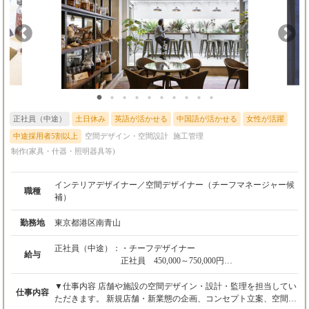
量： 部分的な工事管理ではなく、プロジェクトの全体像（お金・
人・時間）を把握し、コントロールする面白さがあります。
正社員（中途）
土日休み
英語が活かせる
中国語が活かせる
女性が活躍
中途採用者5割以上
空間デザイン・空間設計
施工管理
制作(家具・什器・照明器具等)
インテリアデザイナー／空間デザイナー（チーフマネージャー候
職種
補）
勤務地
東京都港区南青山
正社員（中途）：
・チーフデザイナー
給与
正社員 450,000～750,000円
・デザイナー
▼仕事内容 店舗や施設の空間デザイン・設計・監理を担当してい
仕事内容
正社員 350,000～450,000円
ただきます。 新規店舗・新業態の企画、コンセプト立案、空間デ