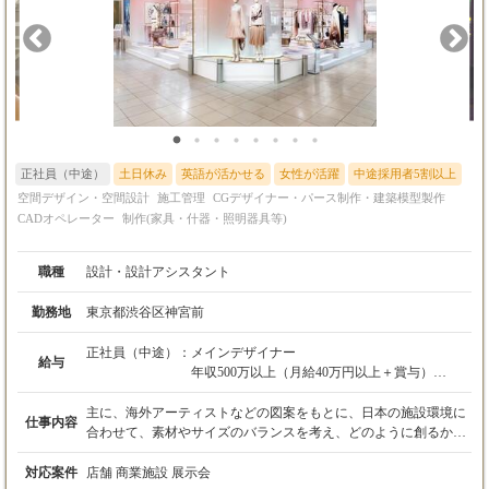
■年収550万円～
きる方を外部パートナーとして募集しています。 詳しくはぜひ、
■月給40万円～（能力・経験により優遇）
クロノバデザイン（03-6427-9657）までお気軽にお問い合わせく
※3ヶ月の試用期間有
ださい。 《クロノバデザインで働く魅力》 （1）成長できる環
※昇給随時
境 プロジェクトごとに、チーム編成を行います。経験豊富
なディレクター・デザイナーや施工管理者が集まり、チーム全員
でアイデアを出し合いながら成功する店舗をデザインします。経
【5】設計者・CADオペレーター
験が浅い方でも、役割を通じて一つ一つ学びながら成長できる環
■月給25万円～（能力・経験により優遇）
境が整っています。 （2）集中できる環境 空間デザイナー・現場
※3ヶ月の試用期間有
スタッフ（現場クリエイター、施工管理者）はその分野のスペシ
正社員（中途）
土日休み
英語が活かせる
女性が活躍
中途採用者5割以上
※昇給随時
ャリストとして業務を遂行しますので、自分の役割に集中してク
空間デザイン・空間設計
施工管理
CGデザイナー・パース制作・建築模型製作
リエイティブな仕事に専念できます。 （3）常に変化があり、好
CADオペレーター
奇心が刺激されます。 幅広い分野とエリア、規模感のプロジェク
制作(家具・什器・照明器具等)
【6】現場クリエイター
トがあり、自分の興味のある分野に関わることができます。
■年収450万円～
（4）チーム制 チーム制でプロジェクトを進行します。ディレク
職種
設計・設計アシスタント
■月給30万円～（能力・経験により優遇）
ターやチームメンバーに分からないこと等はすぐに聞ける協力体
※3ヶ月の試用期間有
制が整っています。一人で抱え込むことはありません。 （5）元
勤務地
東京都渋谷区神宮前
※昇給随時
請け100%の現場管理 施主と直接のコミュニケーションが可能
で、プロジェクトを一から主導するため、やりがいがあります。
正社員（中途）：
メインデザイナー
（6）利便性とデザイン性の高いオフィス 東京本社は、渋谷と原
給与
年収500万以上（月給40万円以上＋賞与）
【7】施工管理者
宿の真ん中、MIYASHITA PARKの近くに位置するオフィスで、
年俸制での対応も検討いたします。（今までの
■年収380万円～1000万円
東京の最先端のカルチャーに触れながら働ける理想的な場所で
経験を考慮）
主に、海外アーティストなどの図案をもとに、日本の施設環境に
■月給28万円〜 ＋ 諸手当 ＋ 業績賞与 ※未経
す。オフィス内も、飾りすぎないデザイン事務所ならではの快適
仕事内容
合わせて、素材やサイズのバランスを考え、どのように創るかを
験者歓迎
でクリエイティブな環境です。
アシスタントデザイナー
設計し、プランを具現化させ設営まで携わります。 デザイン・設
【現場クリエイター】 月給30万円〜 ＋ 諸手当
月給28万円以上＋賞与（能力によりスタート金
計はもちろんのこと、クライアントとの打ち合わせから引き渡し
対応案件
店舗 商業施設 展示会
＋ 業績賞与 ※経験者歓迎