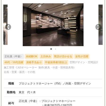
ます。
らスタートし、段階的に仕事の幅を広げていきます。 入社時点で
すべてができる必要はありません。 経験やスキルに応じて、でき
③チャレンジ経験者層（設計または施工管理経
ることから担当し、少しずつ仕事の幅を広げながら、将来的には
験1～3年程度）
一つのプロジェクトを主体的に担当できることを目指します。 ■
月給25万円～35万円程度 （想定年収350万
具体的な業務内容■ ・クライアントとの打ち合わせ、ヒアリング
円～520万円程度）
・現地調査、採寸、既存状況の確認 ・コンセプト、レイアウト、
設計または施工管理の経験を活かし、先輩社
デザインの検討 ・素材、照明、家具、什器などの選定 ・提案資
員と案件を進めながら、設計・提案・現場調整
料の作成 ・基本設計図、実施設計図の作成 ・見積、発注業務の
まで一連の流れを習得していただきます。
補助 ・施工担当、協力業者への設計意図の共有 ・現場での寸
法、納まり、仕上がりの確認 ・施工担当と連携した工程・品質・
④第二新卒、未経験
コストの確認、調整 ・竣工確認、引渡し、アフターフォロー 経
月給23万円～
験や習得状況に応じて、担当する業務の範囲を広げていきます。
これまでの社会人経験も活かしながら、先輩
■経験者の方へ■ これまで設計や施工管理など、空間づくりの一
正社員（中途）
未経験OK
土日休み
英語が活かせる
女性が活躍
社員とプロジェクトに参加し、設計、提案、現
部を担当してきた方には、フレームスではお客様との打ち合わせ
場との連携など、空間づくりの基礎を身につけ
から提案、設計、施工との連携まで、一連のプロジェクト全体に
40代・50代活躍
資格手当あり
中途採用者5割以上
空間デザイン・空間設計
ていただきます。
携わる経験を積むことができます。 経営者や事業責任者と直接対
施工管理
CADオペレーター
制作(家具・什器・照明器具等)
話し、要望の背景にある事業課題まで理解したうえで提案できる
企画・営業・販売・その他
※経験年数だけではなく、担当してきた案件内
ことは、フレームスならではの魅力です。 入社後は、フレームス
容や能力を重視して決定します。
の仕事の進め方や設計・施工一貫体制を理解するところから始
め、これまでの経験や得意分野を活かしながら、早い段階から担
職種
プロジェクトマネージャー（PM）／内装・空間デザイン
■評価について■
当案件をお任せします。 将来的には、設計PMやプロジェクトリ
フレームスでは、年齢や勤続年数だけではな
ーダーとして、複数案件やチームをまとめる役割にも挑戦できま
勤務地
東京 代々木
く、担当できる仕事の範囲と、その仕事によっ
す。 ■未経験の方へ■ 新しい業界へ挑戦することに、不安を感じ
て生み出した成果を評価します。
るのは自然なことだと考えています。 未経験の方は、先輩社員が
正社員（中途）：
プロジェクトマネージャー
給与
担当するプロジェクトに参加するところから始めます。先輩が仕
・年俸700万円-1200万円