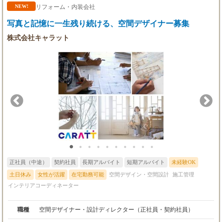
インが描ける」 お客様へのヒアリング、プランニング、設計か
リフォーム・内装会社
NEW!
ら、実際の現場確認までをトータルにお任せします。 自社で施工
写真と記憶に一生残り続ける、空間デザイナー募集
も請け負っているため、机上の空論ではない「納まりまで考え抜
かれたデザイン」が可能です。 ★ポイント：プロだからこそ、働
株式会社キャラット
き方は自由にデザイン 業務に慣れて自走できる方であれば、スケ
ジュールの組み方はお任せします。 図面作成に集中したい日は
「在宅勤務」、現場チェックが必要な日は「直行直帰」など、週
1～2回程度の出社でもOK。 成果を出せば、何時に帰っても、ど
こで仕事をしても構いません。
正社員（中途）
契約社員
長期アルバイト
短期アルバイト
未経験OK
土日休み
女性が活躍
在宅勤務可能
空間デザイン・空間設計
施工管理
インテリアコーディネーター
職種
空間デザイナー・設計ディレクター（正社員・契約社員）