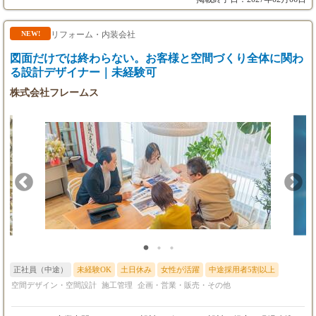
ス）
管理/改善 ｜ ・お引き渡し
月給50万円 ＋ 賞与（年2回 ※業績により3ヶ月
分の支給実績あり）
リフォーム・内装会社
NEW!
図面だけでは終わらない。お客様と空間づくり全体に関わ
る設計デザイナー｜未経験可
株式会社フレームス
正社員（中途）
未経験OK
土日休み
女性が活躍
中途採用者5割以上
空間デザイン・空間設計
施工管理
企画・営業・販売・その他