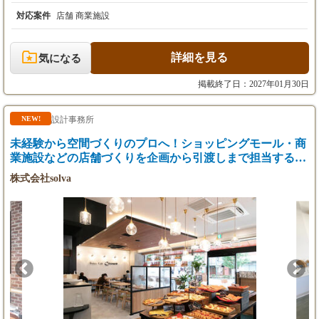
ザイン リニューアル・シーズン装飾・イベント演出 家具・照
※詳細は面談にて決定
明・アート・装飾品の選定、海外買い付け 施工ディレクション、
対応案件
店舗 商業施設
※みなし残業代（45時間分98,000円～140,000
プロジェクト管理 チームマネジメント 海外展示会や現地メーカ
円）を含みます。
ーとのやり取りを通じて、世界中から新しいアイデアや素材を取
り入れ、店舗づくりに活かせることも、この仕事ならではの魅力
詳細を見る
気になる
です。 空間をつくる。その先にある「感動」までデザインする仕
事です。 レストランの魅力は料理だけではありません。 照明、
掲載終了日：2027年01月30日
音楽、インテリア、アート、季節装飾、イベント──そのすべて
が重なり、 「また来たい」と思える特別な体験が生まれます。
グローバルダイニングは、「権八」「カフェ ラ・ボエム」「モン
設計事務所
NEW!
スーンカフェ」 「ゼスト キャンティーナ」など、国内外46店舗
未経験から空間づくりのプロへ！ショッピングモール・商
を展開。企画・デザイン・設計から海外での資材調達、施工ディ
レクションまで一貫して手掛けています。 インハウスデザイナー
業施設などの店舗づくりを企画から引渡しまで担当する空
だからこそ、自分のアイデアを最後まで形にできる環境がありま
間ディレクター
株式会社solva
す。 ▼この仕事の魅力 新しい店舗をゼロから創る 海外で家具や
素材を探す ハロウィンやクリスマスなどの大型イベントを演出す
る あなたのアイデアが、多くのお客様の「思い出」になります。
空間をデザインするだけではなく、人の心に残る体験を創る。 そ
んな仕事に挑戦してみませんか？