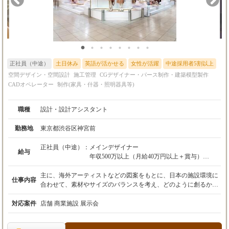
正社員（中途）
土日休み
英語が活かせる
女性が活躍
中途採用者5割以上
空間デザイン・空間設計
施工管理
CGデザイナー・パース制作・建築模型製作
CADオペレーター
制作(家具・什器・照明器具等)
職種
設計・設計アシスタント
勤務地
東京都渋谷区神宮前
正社員（中途）：
メインデザイナー
給与
年収500万以上（月給40万円以上＋賞与）
年俸制での対応も検討いたします。（今までの
経験を考慮）
主に、海外アーティストなどの図案をもとに、日本の施設環境に
仕事内容
合わせて、素材やサイズのバランスを考え、どのように創るかを
アシスタントデザイナー
設計し、プランを具現化させ設営まで携わります。 デザイン・設
月給28万円以上＋賞与（能力によりスタート金
計はもちろんのこと、クライアントとの打ち合わせから引き渡し
対応案件
店舗 商業施設 展示会
額調整）
まで、理想をカタチにするまでをトータルでお手伝いできる仕事
です。 これまで培ってきた知識やスキルを活かして活躍していく