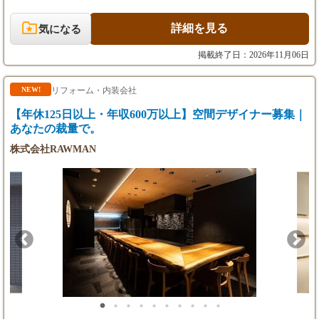
・賞与：年2回（6月、12月）
【昇給・賞与】
（カフェ、物販店など）や住宅といった多様なプロジェクトに関
【試用期間】あり
【試用期間】あり
・昇給：年2回（6,12月）
わり、VectorWorksを主に使用してアイデアを形にしていきます。
試用期間：6ヵ月間（本採用時と条件変更あ
詳細を見る
試用期間：6ヵ月間（本採用時と条件変更あり）
気になる
・賞与：年2回（6,12月）
お客様の期待を超える空間をデザインで実現する、クリエイティ
り）
※試用期間中は、福利厚生が制限される可能性があり
ブな仕事です。PhotoshopやIllustratorのスキルがあれば、さらに表
※試用期間中は、福利厚生が制限される可能性
ます。
掲載終了日：2026年11月06日
現の幅が広がります。 --- 施工監理 --- デザイナーが描いた設計図
があります。
を基に、実際の建築現場で品質管理、工程管理、安全管理などを
担当します。職人さんたちとコミュニケーションを取りながら、
リフォーム・内装会社
NEW!
デザインの意図を正確に現場に反映させ、空間が着実に形になっ
【年休125日以上・年収600万以上】空間デザイナー募集｜
ていくプロセスを管理します。お客様やデザイナーの想いが詰ま
あなたの裁量で。
った空間を、安全かつ高品質に完成させるための重要な役割で
す。施工管理技士の資格をお持ちの方は、その知識と経験を存分
株式会社RAWMAN
に活かせます。 --- 共通 --- 当社ではデザインから施工まで一貫し
て手掛けているため、職種の垣根を越えて協力し、プロジェクト
全体に関わっていく機会が多くあります。空間がゼロから創り上
げられる過程全てに携われるのが、この仕事の大きな醍醐味で
す。お客様の「ワクワク」を直接感じられる瞬間に立ち会える喜
びがあります。同時に、お客様の大切な空間を預かる責任感も求
められます。