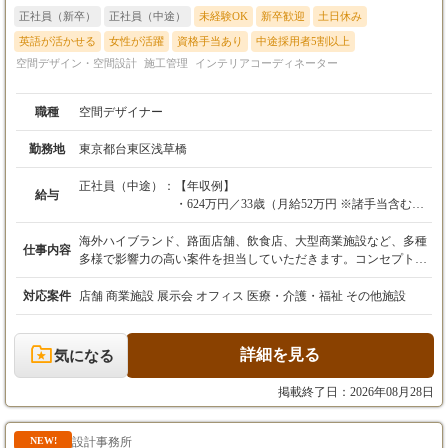
正社員（新卒）
正社員（中途）
未経験OK
新卒歓迎
土日休み
英語が活かせる
女性が活躍
資格手当あり
中途採用者5割以上
空間デザイン・空間設計
施工管理
インテリアコーディネーター
職種
空間デザイナー
勤務地
東京都台東区浅草橋
正社員（中途）：
【年収例】
給与
・624万円／33歳（月給52万円 ※諸手当含む）
・580万円／30歳（月給48万円 ※諸手当含む）
海外ハイブランド、路面店舗、飲食店、大型商業施設など、多種
仕事内容
【給与】
多様で影響力の高い案件を担当していただきます。コンセプト立
経験1年未満の方（アシスタント/施工管理）
案からお引き渡しまで、プロジェクト全体を一貫してお任せいた
月給30万円～
します。 空間を創造するデザイナーとして、コンセプト立案から
対応案件
店舗 商業施設 展示会 オフィス 医療・介護・福祉 その他施設
想定年収360万円～
引き渡しまで、プロジェクト全体を一貫してご担当いただきま
す。机上のデザインだけでなく、自ら描いた空間が現実になるま
経験2年以上の方（デザイナー/施工管理）
での全工程に責任と裁量を持つ。それが私たちのデザイナーのス
詳細を見る
気になる
月給35万円～
タイルです。 案件は関東、関西だけでなく、日本全国で行ってお
想定年収420万円～
ります。 また海外クライアントからの案件もございます。 【プ
掲載終了日：2026年08月28日
ロジェクトの一例】 ・ヒアリング,現地調査 現地調査をしつつ、
※上記金額は最低保証額です。
施主様からのヒアリングを行います ・プランニング,デザイン プ
経験・能力を最大限考慮し、協議の上で決定し
ランニングを行い、施主様からの希望を元にデザインを提案しま
設計事務所
NEW!