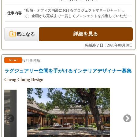
一人でできる業務が増えること。
事の進め方や考え方を説明し、実際の仕事を一緒に進めながら身
（平均所定労働時間：月157時間）
周囲と連携しながらプロジェクトを進められる
につけていく育成方法です。 現地調査や打ち合わせに同行し、お
※月40時間分の固定残業代（10〜20万円）を含
"店舗・オフィス内装におけるプロジェクトマネージャーとし
仕事内容
こと。
客様の要望がどのようにレイアウトやデザインへ反映され、図面
む
て、企画から完成まで一貫してプロジェクトを推進していただき
お客様から信頼され、担当案件を任せられるこ
となり、現場で形になっていくのかを学びます。 資料作成や図面
※40時間超過分は別途支給
ます。" ・店舗・オフィス内装プロジェクトのマネジメント ・設
と。
修正だけでなく、レイアウトの検討、素材や家具の選定、提案資
・昇給：年1回
計・施工管理業務 ・テナント施設・クライアント・協力会社との
料づくりなどにも、習得状況に応じて早い段階から参加していた
・賞与：年2回
折衝 ・スケジュール・品質・コスト管理 "当社のPMは、設計・
詳細を見る
気になる
そうした成長に応じて、給与や賞与へ反映しま
だきます。 最初からすべてを一人で判断することは求めません。
施工いずれかに偏ることなく、これまで培ってきたスキルや経験
す。
ただし、見るだけで終わるのではなく、自分なりに考え、分から
アシスタントマネージャー
を最大限に活かしながら活躍できるポジションです。" 新しいチ
掲載終了日：2026年08月30日
将来的には、設計PM、設計責任者、部門責任
ないことは相談しながら主体的に仕事へ取り組む姿勢を大切にし
・経験により相談
ャレンジを通じて成長し、クライアントに貢献できる方をお待ち
者など、経験と役割に応じたキャリアアップが
ています。 一つずつできることを増やし、将来的には自分の担当
しております。
可能です。
案件を持つことを目指します。 ■現場との関わり方■ フレームス
設計事務所
NEW!
では、設計者が現場を知ることを大切にしています。 自分が考え
【年収例】
たデザインがどのように施工されるのか。 素材がどのように納ま
ラグジュアリー空間を手がけるインテリアデザイナー募集
・31歳／設計経験6年 年収590万円
り、空間として完成するのか。 それを理解することが、実現性の
Cheng Chung Design
・24歳／未経験入社 年収320万円
ある設計や、より良い提案につながると考えているためです。 設
計者だけに工事全体を任せるわけではありません。施工担当や協
力業者と役割分担し、設計意図の共有、納まりの確認、工程・品
質・コストの調整を行います。 目指すのは、一人ですべてを抱え
ることではなく、お客様との対話から提案、設計、施工、完成ま
での流れを理解し、専門家と連携しながらプロジェクト全体を動
かせる人材です。 ■この仕事で得られること■ ・経営者や事業責
任者と直接対話する経験 ・事業背景を理解し、提案へつなげる力
・コンセプト立案から完成まで携わる経験 ・設計・施工・プロジ
ェクト推進を横断した総合力 ・将来的に設計PMやプロジェクト
リーダーとして活躍できるキャリア ■メッセージ■ 設計が好き。