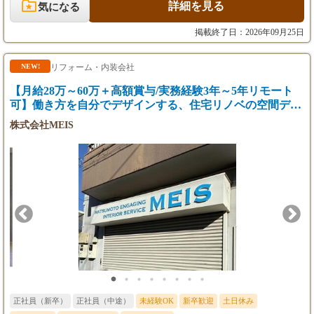
未経験アシスタント
ことはもちろん、新しいフィールドに挑戦したい方も大歓迎で
詳細を見る
気になる
月給24万円（能力によりスタート金額調整）
す！ 今回は即戦力として、設計者を募集いたします。3Dソフト
が使える方、特に歓迎致します。 《 こんな方からのご応募お待
掲載終了日：2026年09月25日
※年齢・経験を考慮の上、決定いたします。
ちしております！ 》 設計者 ◆デザイン・設計の実務経験があり
※夜間立ち合い時は深夜手当を別途支給いたし
什器の図面が描ける方 ◆スケッチを解体し製作図面を作れる方
ます。
◆各種アプリケーションのスキルをお持ちの方 ◆これまでの経験
リフォーム・内装会社
NEW!
※入社後6か月間は、契約社員とし従事してい
を活かしてステップアップしたい方 ◆建築やデザインが好きで意
【月給28万～60万＋高額賞与/実務経験3年～5年リモート
ただきます。その後、社員登用制度あり。
欲を持って取り組める方 経験者の方、お気軽に問い合わせくださ
い。 こちらではあまり写真を掲載できませんが、実際の施工事例
可】働き方を自分でデザインする、住宅リノベの空間デザ
を見ていただき、どんな働き方をしたいのかなど、フランクにお
イナー募集
株式会社MEIS
話ししましょう。
正社員（新卒）
正社員（中途）
未経験OK
新卒歓迎
土日休み