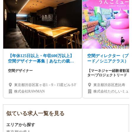
【年休125日以上・年収600万以上】
空間ディレクター（プ
空間デザイナー募集｜あなたの裁量
ード／シニアクラス）
で。
空間デザイナー
【マーネジャー経験者歓迎
ター/プロジェクトリード
東京都渋谷区富ヶ谷1－9－15星ビル５F
東京都渋谷区恵比寿
株式会社RAWMAN
株式会社たのしいミュ
似ている求人一覧を見る
エリアから探す