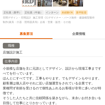
正社員（新卒）
正社員（中途）
インターン
未経験OK
新卒歓迎
空間デザイン・空間設計
施工管理
CGデザイナー・パース制作・建築模型製作
制作(家具・什器・照明器具等)
企画・営業・販売・その他
募集要項
企業情報
職種
店舗設計施工
仕事内容
小規模な店舗を主に元請としてデザイン、設計から現場工事まです
べてを行っています。
ほんとにすべてです。工事もやります。でもデザインもやります。
顧客層は個人店やそれに近い店舗運営をされている企業です。
業種問ず依頼を受けるので個性あふれるお客様が非常に多いのが特
徴です。
そうした人たちと共に信頼関係を築きながら、末永いお付き合いを
目指して仕事にとりかかっています。