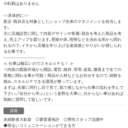
※転勤はありません
<<具体的に>>
新店･既存店を対象としたショップ全体のマネジメントを担当しま
す｡
主に店舗設営に関して内装デザインや客層･競合を考えた商品を考
え､売上アップを図ります｡壁紙や床､照明などを決める所から関わ
れるので､イチから店舗を作り上げる達成感とやりがいが感じられ
る仕事です｡
-----------------------------
≪ 仕事は幅広いのでスキルＵＰも！ ≫
⇒内装の図面作成から開設､運営､維持､管理､改装､撤退まで全ての
業務に関わる事が可能！商品や人材などもお任せするので､経験を
積み､スキルＵＰできる環境が整っています｡
まずは､先輩に同行し目で見て､肌で感じながら仕事の流れを学んで
下さい｡｢自分から学ぶ｣という姿勢を大事に､分からない事があれば
気軽に質問して欲しいです｡
資格
未経験者大歓迎 ◎要普通免許 ◎男性スタッフ活躍中
◆明るいコミュニケーションができる方