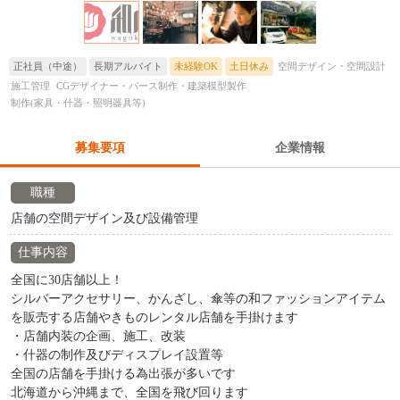
正社員（中途）
長期アルバイト
未経験OK
土日休み
空間デザイン・空間設計
施工管理
CGデザイナー・パース制作・建築模型製作
制作(家具・什器・照明器具等)
募集要項
企業情報
職種
店舗の空間デザイン及び設備管理
仕事内容
全国に30店舗以上！
シルバーアクセサリー、かんざし、傘等の和ファッションアイテム
を販売する店舗やきものレンタル店舗を手掛けます
・店舗内装の企画、施工、改装
・什器の制作及びディスプレイ設置等
全国の店舗を手掛ける為出張が多いです
北海道から沖縄まで、全国を飛び回ります