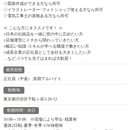
◇図面作成ができる方なら尚可
◇イラストレーター･フォトショップ使える方なら尚可
◇電気工事士の資格ある方なら尚可
≪ こんな方にオススメです！ ≫
○日本の伝統品を一緒に世の中に広めたい方
○店舗運営にイチから関わっていきたい方
○幅広い知識･スキルが学べる職場で働きたい方
○成長企業の正社員として会社を大きくしたい方
…など､1つでも当てはまれば大歓迎！
雇用形態
正社員（中途）,長期アルバイト
勤務地
東京都渋谷区千駄ヶ谷3-20-12
勤務時間・休日
10:00～19:00 ※現場により早出･残業有
週休2日制､夏季･冬季･GW休暇有