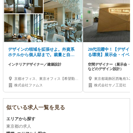
デザインの領域を拡張せよ。外資系
20代活躍中！【デザイ
ホテルから個人邸まで。裁量と自由
る環境】展示会・イベ
な発想で挑む建築、インテリアデザ
ザイナー募集/年間休日1
インテリアデザイナー／建築設計
空間デザイナー（展示会・
イナー募集
などのデザイン設計）
京都オフィス、東京オフィス【希望勤務
東京都葛飾区西亀有3-23-
地の選択可】
株式会社ファムス
株式会社サノ工芸社
似ている求人一覧を見る
エリアから探す
東京都の求人