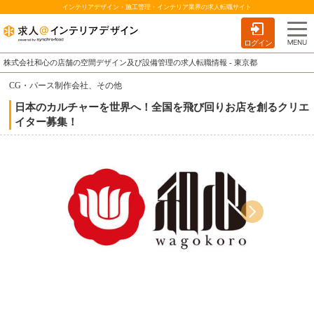
インテリアデザイン・施工管理・インテリア業界の求人転職サイト
ログイン
株式会社和心の店舗の空間デザイン及び設備管理の求人転職情報 - 東京都
CG・パース制作会社、その他
日本のカルチャーを世界へ！全国を飛び回りお店を創るクリエ
イター募集！
最