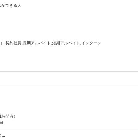
スができる人
）,契約社員,長期アルバイト,短期アルバイト,インターン
1時間有）
由
円～