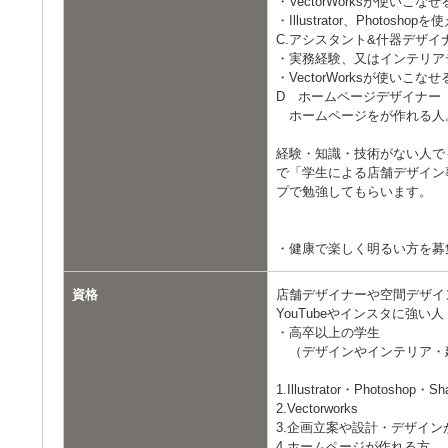
・VectorWorksが使いこなせ
・Illustrator、Photosh
C.アシスタント&什器デザイ
・実務経験、又はインテリア
・VectorWorksが使いこなせ
D ホームページデザイナー
ホームページをが作れる人
経験・知識・技術がない人で
で「学生による店舗デザイン
プで勉強してもらいます。
・健康で楽しく明るい方を募
資格
店舗デザイナーや空間デザイ
YouTubeやインスタに強い人
・高卒以上の学生
（デザインやインテリア・
1.Illustrator・Photos
2.Vectorworks
3.企画立案や設計・デザイン
4.ホームページが作れる方