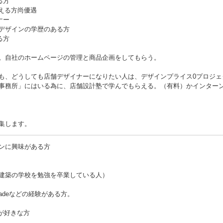
る方
opを使える方尚優遇
ナー
デザインの学歴のある方
る方
。自社のホームページの管理と商品企画をしてもらう。
も、どうしても店舗デザイナーになりたい人は、デザインプライス0プロジェ
事務所」にはいる為に、店舗設計塾で学んでもらえる。（有料）かインター
集します。
ンに興味がある方
建築の学校を勉強を卒業している人）
hop・Shadeなどの経験がある方。
が好きな方