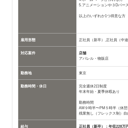
5.アニメーションや３Dパー
以上のいずれか1つ得意な方
雇用形態
正社員（新卒）,正社員（中途
対応案件
店舗
アパレル・物販店
勤務地
東京
勤務時間・休日
完全週休2日制度
年末年始・夏季休暇あり
勤務時間
AM９時半〜PM５時半（休憩
残業無し（フレックス制）自
給与
正社員（新卒）：年収228万