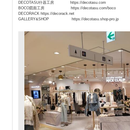
DECOTASU什器工房 https://decotasu.com
BOCO図面工房 https://decotasu.com/boco
DECORACK https://decorack.net
GALLERY&SHOP https://decotasu.shop-pro.jp