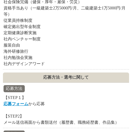
社会保険完備（健保・厚年・雇保・労災）
資格手当あり（一級建築士2万5000円/月、二級建築士1万5000円/月
等）
従業員持株制度
確定拠出型年金制度
定期健康診断実施
社内ベンチャー制度
服装自由
海外研修旅行
社内勉強会実施
社内デザインアワード
応募方法・選考に関して
応募方法
【STEP１】
応募フォーム
から応募
【STEP2】
メール送信画面から書類送付（履歴書、職務経歴書、作品集）