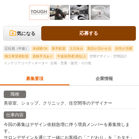
応募する
気になる
正社員（中途）
未経験OK
新卒歓迎
土日休み
英語が活かせる
女性が活躍
独立希望者歓迎
資格手当あり
中途採用者5割以上
空間デザイン・空間設計
インテリアコーディネーター
企画・営業・販売・その他
募集要項
企業情報
職種
美容室、ショップ、クリニック、住空間等のデザイナー
仕事内容
今回の募集はデザイン依頼急増に伴う増員メンバーを募集致しま
す。
サロンデザインを通じて一緒にお客様の「こだわり」を「カタチ」