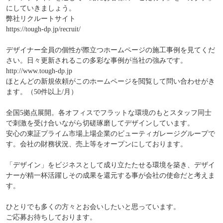
にしていきましょう。
弊社リクルートサイト
https://tough-dp.jp/recruit/
デザイナー全員の個性が際立つホームページの施工事例を見てくだ
さい。日々更新されるこの多彩な事例が当社の強みです。
http://www.tough-dp.jp
ほとんどの新規依頼がこのホームページを閲覧して問い合わせがき
ます。（50件以上/月）
全国5拠点展開。各オフィスでフラットな環境のもとスタッフ同士
で刺激を受け合いながら切磋琢磨してデザインしています。
安心の東証プライム市場上場企業のビューティガレージグループで
す。会社の財務状況、売上等をオープンにしております。
「デザイン」をビジネスとして成り立たたせる環境を築き、デザイ
ナーが精一杯活躍しその成果を還元する事が会社の使命だと考えま
す。
ひとりでも多くの方々とお会いしたいと思っています。
ご応募お待ちしております。