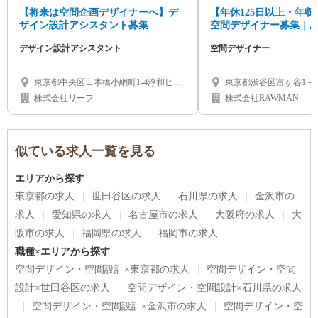
【将来は空間企画デザイナーへ】デ
【年休125日以上・年収
ザイン設計アシスタント募集
空間デザイナー募集｜
で。
デザイン設計アシスタント
空間デザイナー
東京都中央区日本橋小網町1-4淳和ビル
東京都渋谷区富ヶ谷1－9
7F （茅場町駅から3分）
株式会社リーフ
株式会社RAWMAN
似ている求人一覧を見る
エリアから探す
東京都の求人
世田谷区の求人
石川県の求人
金沢市の
求人
愛知県の求人
名古屋市の求人
大阪府の求人
大
阪市の求人
福岡県の求人
福岡市の求人
職種×エリアから探す
空間デザイン・空間設計×東京都の求人
空間デザイン・空間
設計×世田谷区の求人
空間デザイン・空間設計×石川県の求人
空間デザイン・空間設計×金沢市の求人
空間デザイン・空