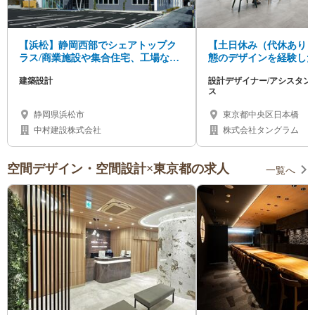
【浜松】静岡西部でシェアトップク
【土日休み（代休あり
ラス/商業施設や集合住宅、工場など
態のデザインを経験し
の建築設計募集
ムで協力しながら業務
建築設計
設計デザイナー/アシスタン
方！
ス
静岡県浜松市
東京都中央区日本橋
中村建設株式会社
株式会社タングラム
空間デザイン・空間設計×東京都の求人
一覧へ