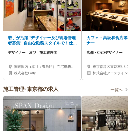
若手が活躍‼デザイナー及び現場管理
カフェ・高級和食店等
者募集‼ 自由な勤務スタイルで！仕事
ナー
も遊びも全力で！！！
デザイナー 及び 施工管理者
店舗・CADデザイナー
関東圏内（本社：豊島区） 在宅勤務も
東京都港区東麻布3-8-5
可能です
株式会社Lofty
株式会社アースライン
施工管理×東京都の求人
一覧へ