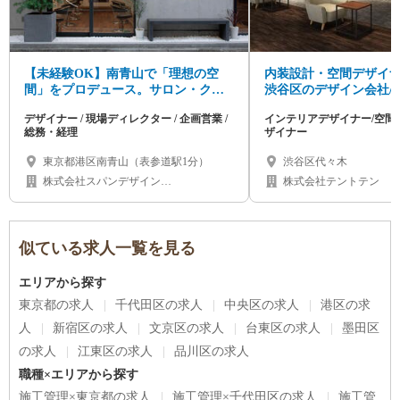
【未経験OK】南青山で「理想の空
内装設計・空間デザイナ
間」をプロデュース。サロン・クリ
渋谷区のデザイン会社/
ニック等の店舗内装（企画営業/デザ
均年齢25歳
デザイナー / 現場ディレクター / 企画営業 /
インテリアデザイナー/空間デ
イナー/施工管理/総務・経理）
総務・経理
ザイナー
東京都港区南青山（表参道駅1分）
渋谷区代々木
株式会社スパンデザイン
株式会社テントテン
(SPANDesign.INC,)
似ている求人一覧を見る
エリアから探す
東京都の求人
千代田区の求人
中央区の求人
港区の求
人
新宿区の求人
文京区の求人
台東区の求人
墨田区
の求人
江東区の求人
品川区の求人
職種×エリアから探す
施工管理×東京都の求人
施工管理×千代田区の求人
施工管